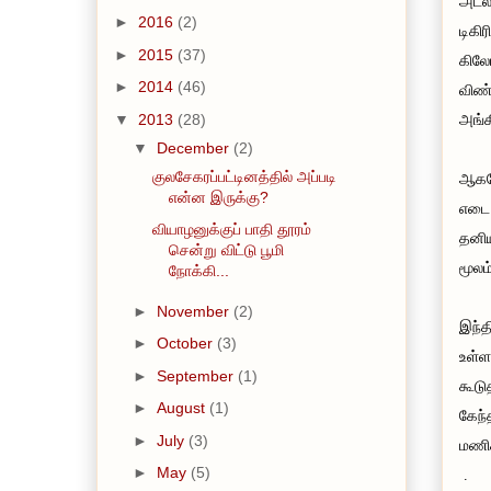
அட்ல
►
2016
(2)
டிகி
►
2015
(37)
கிலோ
►
2014
(46)
விண்
▼
2013
(28)
அங்க
▼
December
(2)
குலசேகரப்பட்டினத்தில் அப்படி
ஆகவே
என்ன இருக்கு?
எடை 
வியாழனுக்குப் பாதி தூரம்
தனிய
சென்று விட்டு பூமி
மூல
நோக்கி...
►
November
(2)
இந்த
►
October
(3)
உள்ள
►
September
(1)
கூடு
►
August
(1)
கேந்
►
July
(3)
மணிக
►
May
(5)
.