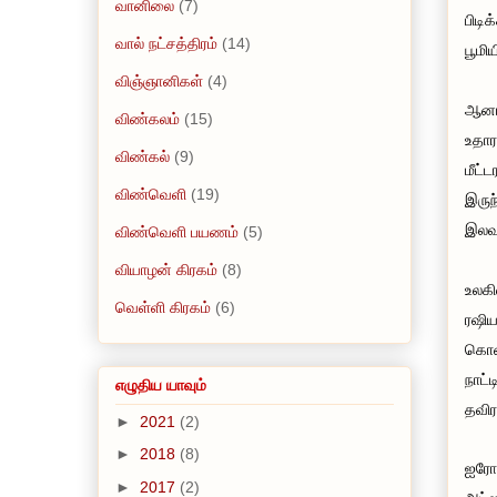
வானிலை
(7)
பிடி
வால் நட்சத்திரம்
(14)
பூமி
விஞ்ஞானிகள்
(4)
ஆனால
விண்கலம்
(15)
உதார
விண்கல்
(9)
மீட்
விண்வெளி
(19)
இருந
இலவச
விண்வெளி பயணம்
(5)
வியாழன் கிரகம்
(8)
உலகி
வெள்ளி கிரகம்
(6)
ரஷிய
கொண்
நாட்
எழுதிய யாவும்
தவிர
►
2021
(2)
►
2018
(8)
ஐரோப
►
2017
(2)