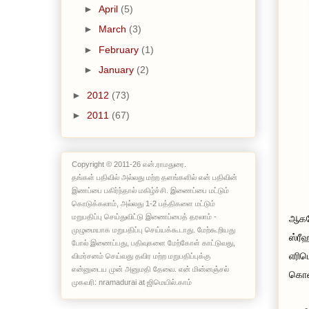
►
April
(5)
►
March
(3)
►
February
(1)
►
January
(2)
►
2012
(73)
►
2011
(67)
Copyright © 2011-26 என்.ராமதுரை.
தங்கள் பதிவில் அல்லது மற்ற தளங்களில் என் பதிவின்
இணப்பை பகிர்ந்தால் மகிழ்ச்சி. இணைப்பை மட்டும்
கொடுக்கலாம், அல்லது 1-2 பத்திகளை மட்டும்
மறுபதிப்பு செய்துவிட்டு இணைப்பைத் தரலாம் -
ஆகவே
முழுமையாக மறுபதிப்பு செய்யக்கூடாது. மேற்கூறியது
ஸ்ரீ
போல் இணைப்பது, பதிவுகளை மேற்கோள் காட்டுவது,
எரிப
விமர்சனம் செய்வது தவிர மற்ற மறுபதிப்புக்கு
என்னுடைய முன் அனுமதி தேவை. என் மின்னஞ்சல்
கொண்
முகவரி: nramadurai at ஜிமெயில்.காம்