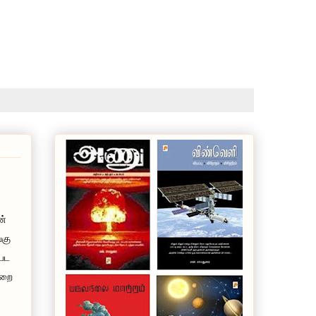
ன்
்கு
பட
்றை