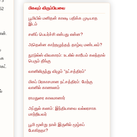
 5
மிகவும் விரும்பியவை
62
பூமியில் மனிதன் காலடி பதிக்க முடியாத
இடம்
ான்.
சனிப் பெயர்ச்சி என்பது என்ன?
அதென்ன காற்றழுத்தத் தாழ்வு மண்டலம்?
்
நூடுல்ஸ் விவகாரம்: உடலில் காரீயம் கலந்தால்
்க
பெரும் தீங்கு
கெட்
வானிலிருந்து விழும் “நட்சத்திரம்”
மிகப் பிரகாசமான நட்சத்திரம்: மேற்கு
வானில் காணலாம்
ல்
ராமதுரை காலமானார்
அப்துல் கலாம்: இந்தியாவை வல்லரசாக
மாற்றியவர்
பூமி மூன்று நாள் இருளில் மூழ்கப்
போகிறதா?