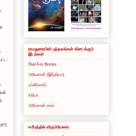
ை
தே
ராமதுரையின் புத்தகங்கள் கிடைக்கும்
க
இடங்கள்
பட்ட
Dial For Books
அமேசான் (இந்தியா)
ு
ஃப்லிப்கார்ட்
வதன்
க்ரியா
்.
அமேசான்.காம்
0,075
சமீபத்தில் விரும்பியவை