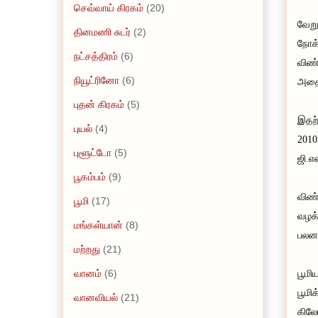
செவ்வாய் கிரகம்
(20)
வேறு
தினமணி சுடர்
(2)
நோக்
நட்சத்திரம்
(6)
விண்
நியூட்ரினோ
(6)
அதை 
புதன் கிரகம்
(5)
இதற
புயல்
(4)
2010
புளூட்டோ
(5)
ஜி.எ
பூகம்பம்
(9)
விண்
பூமி
(17)
வழக்
மங்கள்யான்
(8)
பலனா
மற்றது
(21)
வானம்
(6)
பூமி
பூமிக
வானவியல்
(21)
கிலோ