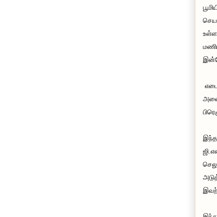
பூமி
செயற
உள்ள
மணிய
இன்ற
எடை
அனைத
பிரெ
இந்
ஜி.எ
செலு
அடுத
இவற்
இந்த