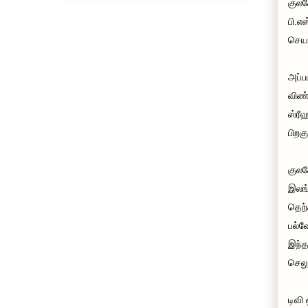
குலச
பி.எ
செயற
அப்ப
விண்
ஸ்ரீ
பிறக
குலச
இலங்
தெற்
பல்வ
இந்த
செலு
டிவி