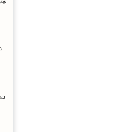
ந்து
ப்
றது.