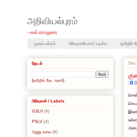
அறிவியல்புரம்
- என்.ராமதுரை
முதல் பக்கம்
பிரிவுவாரியாகப் படிக்க
தமிழில் 
Dec 
தேடல்
கு
(
தமிழில் தேட உதவி
)
சென்
பிரிவுகள் / Labels
செயற
GSLV
(6)
இரண்
உள்ள
PSLV
(4)
அமைக
அணு உலை
(6)