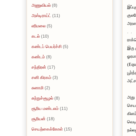
அணுவியல்
(8)
இப்ப
அஸ்டிராய்ட்
(11)
குலச
அரசை
எரிமலை
(5)
. .
கடல்
(10)
ராக்
கண்டப் பெயர்ச்சி
(5)
இரு 
ஓரமா
கண்டம்
(8)
(Equ
சந்திரன்
(17)
பூர்
சனி கிரகம்
(3)
அட்ச
சுனாமி
(2)
அது 
சுற்றுச்சூழல்
(8)
செயற
சூரிய மண்டலம்
(11)
கிளம
சூரியன்
(18)
வெடி
செயற்கைக்கோள்
(15)
நல்ல