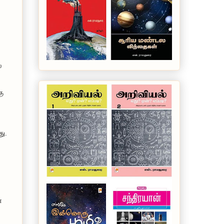
்
கு
து.
்