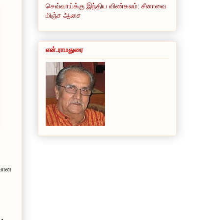
செவ்வாய்க்கு இந்திய விண்கலம்: சீனாவை
மிஞ்ச ஆசை
என்.ராமதுரை
ைவான