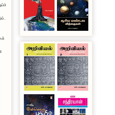
ப்பி
ம்..
பர்
ி