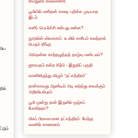
ராமதுரை காலமானார்
பூமியில் மனிதன் காலடி பதிக்க முடியாத
இடம்
சனிப் பெயர்ச்சி என்பது என்ன?
நூடுல்ஸ் விவகாரம்: உடலில் காரீயம் கலந்தால்
்
பெரும் தீங்கு
விய
அதென்ன காற்றழுத்தத் தாழ்வு மண்டலம்?
ு
ஐராவதம் என்ற சிற்பி - இறுதிப் பகுதி
வானிலிருந்து விழும் “நட்சத்திரம்”
நான்காவது ஆண்டில் அடி எடுத்து வைக்கும்
ில்
அறிவியல்புரம்
பூமி மூன்று நாள் இருளில் மூழ்கப்
போகிறதா?
மிகப் பிரகாசமான நட்சத்திரம்: மேற்கு
வானில் காணலாம்
்டும்