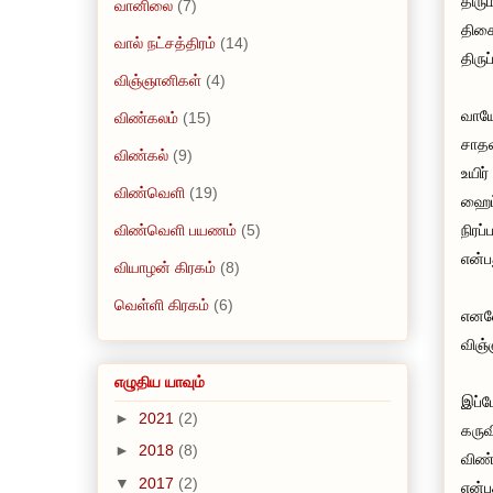
திரு
வானிலை
(7)
திசை
வால் நட்சத்திரம்
(14)
திருப
விஞ்ஞானிகள்
(4)
வாயே
விண்கலம்
(15)
சாதன
விண்கல்
(9)
உயிர
விண்வெளி
(19)
ஹைட்
விண்வெளி பயணம்
(5)
நிரப
என்ப
வியாழன் கிரகம்
(8)
வெள்ளி கிரகம்
(6)
எனவே
விஞ்
எழுதிய யாவும்
இப்ப
►
2021
(2)
கருவ
►
2018
(8)
விண்
▼
2017
(2)
என்ப