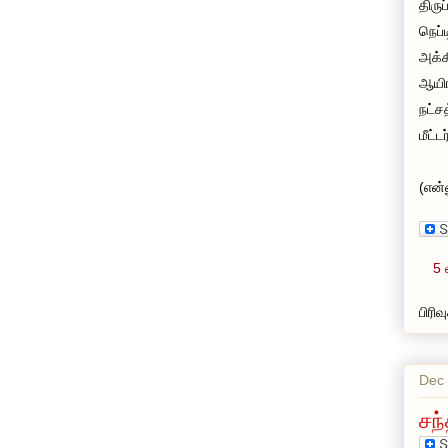
திரு
நெப்
அக்க
ஆயிர
நட்ச
மீட்
(என்
5 
பிரி
Dec 
சந்