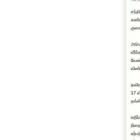
சந்த
கண்ட
குகை
அமெர
வீர்
வேண்
விண்
தவிர
17 வ
தங்க
எதிர
நிறை
ஏற்ப