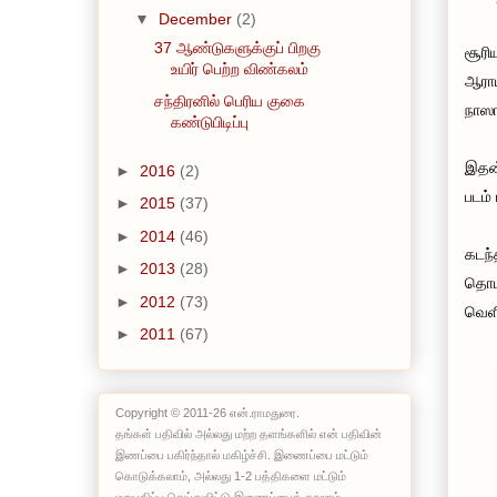
▼
December
(2)
37 ஆண்டுகளுக்குப் பிறகு
சூரி
உயிர் பெற்ற விண்கலம்
ஆராய
சந்திரனில் பெரிய குகை
நாஸா
கண்டுபிடிப்பு
இதன்
►
2016
(2)
படம்
►
2015
(37)
►
2014
(46)
கடந்
►
2013
(28)
தொடர
►
2012
(73)
வெளி
►
2011
(67)
Copyright © 2011-26 என்.ராமதுரை.
தங்கள் பதிவில் அல்லது மற்ற தளங்களில் என் பதிவின்
இணப்பை பகிர்ந்தால் மகிழ்ச்சி. இணைப்பை மட்டும்
கொடுக்கலாம், அல்லது 1-2 பத்திகளை மட்டும்