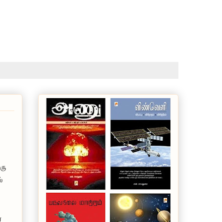
ரு
்
்