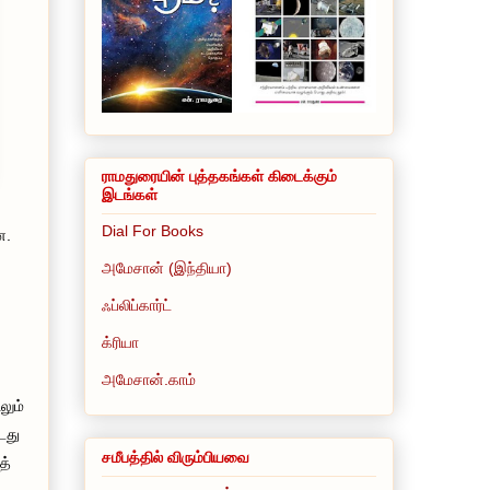
ராமதுரையின் புத்தகங்கள் கிடைக்கும்
இடங்கள்
Dial For Books
ன.
அமேசான் (இந்தியா)
ஃப்லிப்கார்ட்
க்ரியா
அமேசான்.காம்
லும்
டது
சமீபத்தில் விரும்பியவை
த்