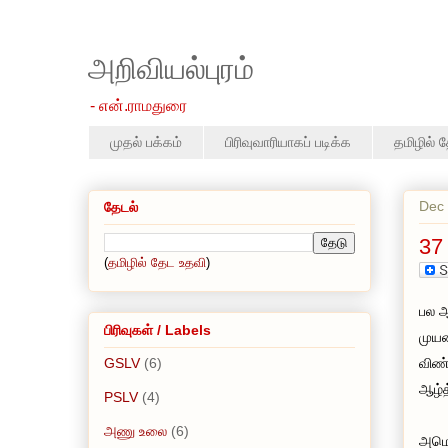
அறிவியல்புரம்
- என்.ராமதுரை
முதல் பக்கம்
பிரிவுவாரியாகப் படிக்க
தமிழில் 
Dec 
தேடல்
37
(
தமிழில் தேட உதவி
)
பல ஆ
பிரிவுகள் / Labels
முயன
GSLV
(6)
விண்
ஆழ்த
PSLV
(4)
அணு உலை
(6)
அமெர