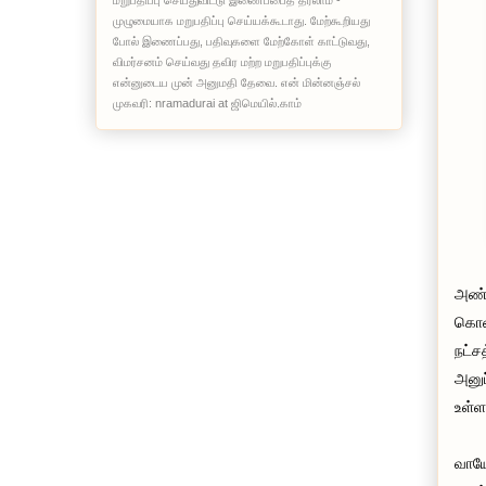
மறுபதிப்பு செய்துவிட்டு இணைப்பைத் தரலாம் -
முழுமையாக மறுபதிப்பு செய்யக்கூடாது. மேற்கூறியது
போல் இணைப்பது, பதிவுகளை மேற்கோள் காட்டுவது,
விமர்சனம் செய்வது தவிர மற்ற மறுபதிப்புக்கு
என்னுடைய முன் அனுமதி தேவை. என் மின்னஞ்சல்
முகவரி: nramadurai at ஜிமெயில்.காம்
அண்ட
கொண்
நட்ச
அனுப
உள்ள
வாயே