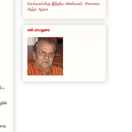
செவ்வாய்க்கு இந்திய விண்கலம்: சீனாவை
மிஞ்ச ஆசை
என்.ராமதுரை
ட்ட
ரில்
ாதை