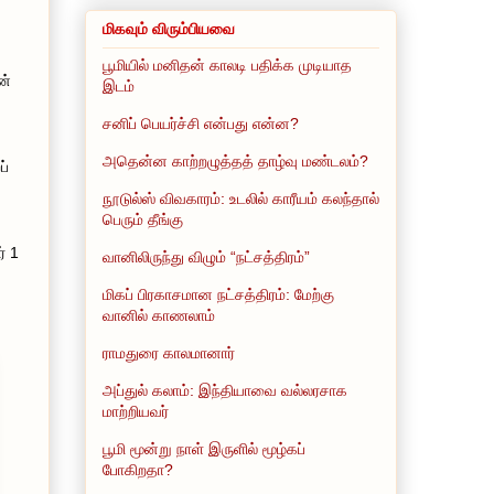
மிகவும் விரும்பியவை
பூமியில் மனிதன் காலடி பதிக்க முடியாத
ன்
இடம்
சனிப் பெயர்ச்சி என்பது என்ன?
அதென்ன காற்றழுத்தத் தாழ்வு மண்டலம்?
ப்
நூடுல்ஸ் விவகாரம்: உடலில் காரீயம் கலந்தால்
பெரும் தீங்கு
் 1
வானிலிருந்து விழும் “நட்சத்திரம்”
மிகப் பிரகாசமான நட்சத்திரம்: மேற்கு
வானில் காணலாம்
ராமதுரை காலமானார்
அப்துல் கலாம்: இந்தியாவை வல்லரசாக
மாற்றியவர்
பூமி மூன்று நாள் இருளில் மூழ்கப்
போகிறதா?