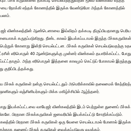
ம்பும். பீச்சு கருவிகளை தக்கபடி செயல்படுத்துவதன் மூலம் விண்கலம் எந்தத்
யை நோக்கி எந்தக் கோணத்தில் இருக்க வேண்டுமோ அந்தக் கோணத்தில்
்பலாம்.
ஜர் விண்கலத்தின் ஆண்டெனாவை இவ்விதம் தக்கபடி திருப்பியதானது பெரிய
ையாகக் கருதப்படுகிறது. நீண்ட காலம் இயக்கப்படாமல் இருந்த பீச்சுகருவிகள
் பெற்றுக் கோளாறு இன்றி செயல்பட்டன. பீச்சுக் கருவிகள் செயல்படுவதற்கு உத
ரசீன் எரிபொருள் 40 ஆண்டுகளுக்கு முன்னர் விண்கலம் தயாரிக்கப்பட்ட போது
்பப்பட்ட்தாகும். அந்த எரிபொருள் இத்தனை காலமும் கெட்டுப் போகாமல் இருந்தத
து குறிப்பிடத்தக்கது.
 பீச்சுக் கருவிகள் நன்கு செயல்பட்டதும் அமெரிக்காவில் தலைமைக் கேந்திரத்த
ஞானிகளும் எஞ்சினியர்களும் மிக்க மகிழ்ச்சியில் ஆழ்ந்தனர்.
ோது இயக்கப்பட்டவை வாயேஜர் விண்கலத்தில் இடம் பெற்றுள்ள துணைப் பீச்சுக்
ிகளே. பிரதான பீச்சுக்கருவிகள் ஜனவரியில் இயக்கப்பட்டு சோதிக்கப்படும்.
கலத்தில் பிரதான பீச்சுக் கருவிகள் ஒரு வேளை செயல்படாமல் போனால் இருக்கட
தற்காக துணைப் பீச்சுக் கருவிகள் வைக்கப்படுவது வழக்கம்.