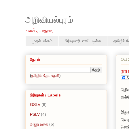
அறிவியல்புரம்
- என்.ராமதுரை
முதல் பக்கம்
பிரிவுவாரியாகப் படிக்க
தமிழில் 
Oct 
தேடல்
ரா
(
தமிழில் தேட உதவி
)
அறிவ
பிரிவுகள் / Labels
அக்ட
GSLV
(6)
இறுத
PSLV
(4)
அவ
அணு உலை
(6)
சொல்