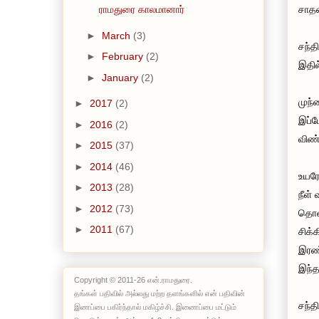
சாத
ராமதுரை காலமானார்
►
March
(3)
சந்த
►
February
(2)
இதில
►
January
(2)
முந்
►
2017
(2)
இப்ப
►
2016
(2)
விண்
►
2015
(37)
►
2014
(46)
உயரே
►
2013
(28)
நீள்
►
2012
(73)
தொலை
►
2011
(67)
சிக்
இரண்
இந்த
Copyright © 2011-26 என்.ராமதுரை.
தங்கள் பதிவில் அல்லது மற்ற தளங்களில் என் பதிவின்
சந்த
இணப்பை பகிர்ந்தால் மகிழ்ச்சி. இணைப்பை மட்டும்