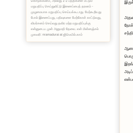
கொடுக்கலாம், அல்லது 1-2 பத்திகளை மட்டும்
இருக
மறுபதிப்பு செய்துவிட்டு இணைப்பைத் தரலாம் -
முழுமையாக மறுபதிப்பு செய்யக்கூடாது. மேற்கூறியது
அதன்
போல் இணைப்பது, பதிவுகளை மேற்கோள் காட்டுவது,
விமர்சனம் செய்வது தவிர மற்ற மறுபதிப்புக்கு
நோக்
என்னுடைய முன் அனுமதி தேவை. என் மின்னஞ்சல்
சந்த
முகவரி: nramadurai at ஜிமெயில்.காம்
ஆனால
பொரு
இறங்
அடிப
என்ப