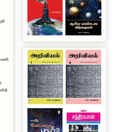
ுதி
ினமணி
ு
ன்றி.