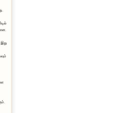
ு.
டில்
்ளன.
. இது
வும்
ள்ள
ும்.