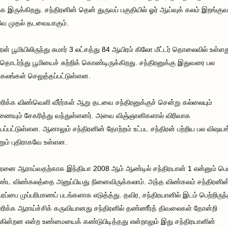
க இருக்கிறது. சந்திரனின் தென் துருவப் பகுதியில் ஓர் ஆய்வுக் கலம் இறங்கு
ே முதல் தடவையாகும்.
ிரன் பூமியிலிருந்து சுமார் 3 லட்சத்து 84 ஆயிரம் கிலோ மீட்டர் தொலைவில் உள்ளத
தொடர்ந்து பூமியைச் சுற்றிக் கொண்டிருக்கிறது. சந்திரனுக்கு இதுவரை பல
கலங்கள் செலுத்தப்பட்டுள்ளன.
ிக்க விண்வெளி வீர்ர்கள் ஆறு தடவை சந்திரனுக்குச் சென்று கல்லையும்
ையும் சேகரித்து வந்துள்ளனர். அவை விஞ்ஞானிகளால் விரிவாக
ப்பட்டுள்ளன. ஆனாலும் சந்திரனின் தோற்றம் உட்பட சந்திரன் பற்றிய பல விஷயங
ும் புதிராகவே உள்ளன.
ிரனை ஆராய்வதற்காக இந்தியா 2008 ஆம் ஆண்டில் சந்திரயான் 1 என்னும் பெ
ட விண்கலத்தை அனுப்பியது நினைவிருக்கலாம். அந்த விண்கலம் சந்திரனின
்பரப்பை முப்பரிமாணப் படங்களாக எடுத்த்து. தவிர, சந்திரயானில் இடம் பெற்றிருந
ிக்க ஆராய்ச்சிக் கருவியானது சந்திரனில் தண்ணீர்த் திவலைகள் தோன்றி
ின்றன என்ற உண்மையைக் கண்டுபிடித்தது என்றாலும் இது சந்திரயானின்