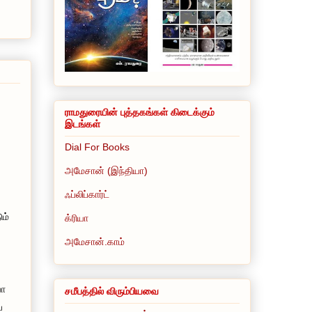
ராமதுரையின் புத்தகங்கள் கிடைக்கும்
இடங்கள்
Dial For Books
அமேசான் (இந்தியா)
ஃப்லிப்கார்ட்
ம்
க்ரியா
அமேசான்.காம்
யா
சமீபத்தில் விரும்பியவை
்