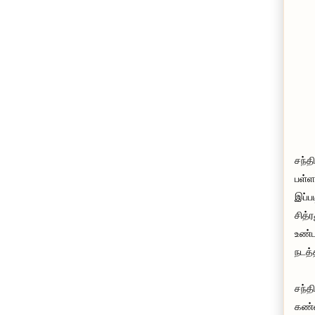
சந்த
பள்ள
இப்ப
சித்
உண்ட
நடத்
சந்த
கண்ண