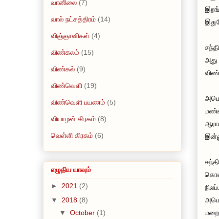
வானிலை
(7)
இறங்
வால் நட்சத்திரம்
(14)
இதுவ
விஞ்ஞானிகள்
(4)
சந்த
விண்கலம்
(15)
அது 
விண்கல்
(9)
விண்
விண்வெளி
(19)
அமெர
விண்வெளி பயணம்
(5)
மண்ண
வியாழன் கிரகம்
(8)
ஆராய
வெள்ளி கிரகம்
(6)
இன்ன
சந்த
எழுதிய யாவும்
கொண்
►
2021
(2)
நிலப
அமெர
▼
2018
(8)
மறைக
▼
October
(1)