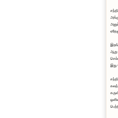
சந்த
அங்க
அனுப
ஏதேன
இறங்
ஆறு 
செல்
இது 
சந்த
கலத்
கருவ
ஒளிய
பெற்