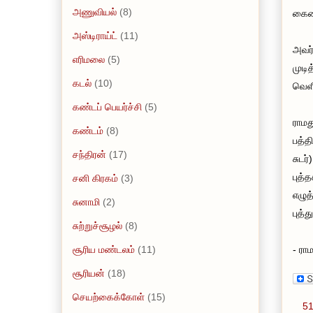
அணுவியல்
(8)
கையை
அஸ்டிராய்ட்
(11)
அவர்
எரிமலை
(5)
முடி
கடல்
(10)
வெளி
கண்டப் பெயர்ச்சி
(5)
ராமத
கண்டம்
(8)
பத்த
சந்திரன்
(17)
சுடர
புத்
சனி கிரகம்
(3)
எழுத
சுனாமி
(2)
புத்
சுற்றுச்சூழல்
(8)
சூரிய மண்டலம்
(11)
- ரா
சூரியன்
(18)
செயற்கைக்கோள்
(15)
51