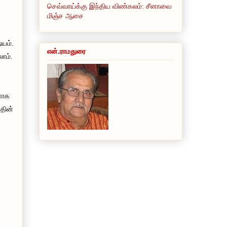
செவ்வாய்க்கு இந்திய விண்கலம்: சீனாவை
மிஞ்ச ஆசை
ஷயம்.
என்.ராமதுரை
லாம்.
லனாக
்தின்