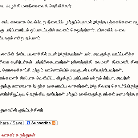
 அழுத்தி மனநிறைவைத் தெரிவித்தார்.
 சமீப காலமாக வெவ்வேறு நிலையில் முற்றுப்பெறாமல் இருந்த புத்தகங்களை எழ
த்து பதிப்பாளரிடம் ஒப்படைப்பதில் கவனம் செலுத்தினார். விரைவில் அவை
யாகும் என்று நம்பலாம்.
ுரையின் நீண்ட பயணத்தில் உடன் இருந்தவர்கள் பலர். அவருக்கு வாய்ப்பளித்த
ிரிகை ஆசிரியர்கள், பத்திரிகையாளர்கள் (தினத்தந்தி, நவமணி, தினமணி, த
்), தொலைக்காட்சி மற்றும் வானொலியில் அவருடன் பணியாற்றியவர்கள்,
தகங்களைச் சிறப்பாக வெளியிட்ட கிழக்குப் பதிப்பகம் மற்றும் க்ரியா, அவரின்
்துக்கு காரணமாக இருந்த உலகளாவிய வாசகர்கள், இறுதிவரை தொடர்பிலிருந்த
துணர்ச்சியூட்டிய நெருங்கிய நண்பர்கள் மற்றும் உறவினருக்கு எங்கள் மனமார்ந்த ந
மதுரையின் குடும்பத்தினர்
 வாசகர் கருத்துகள்.