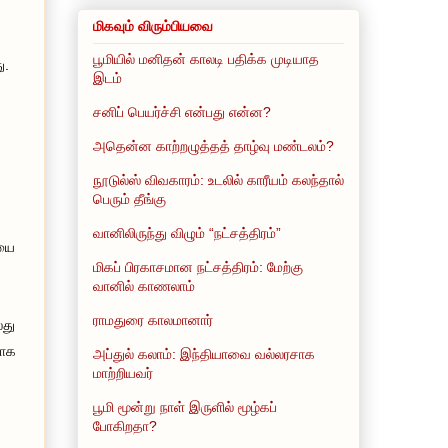
மிகவும் விரும்பியவை
பூமியில் மனிதன் காலடி பதிக்க முடியாத
ு.
இடம்
சனிப் பெயர்ச்சி என்பது என்ன?
அதென்ன காற்றழுத்தத் தாழ்வு மண்டலம்?
நூடுல்ஸ் விவகாரம்: உடலில் காரீயம் கலந்தால்
பெரும் தீங்கு
வானிலிருந்து விழும் “நட்சத்திரம்”
ியை
மிகப் பிரகாசமான நட்சத்திரம்: மேற்கு
வானில் காணலாம்
ராமதுரை காலமானார்
லது
காக
அப்துல் கலாம்: இந்தியாவை வல்லரசாக
மாற்றியவர்
பூமி மூன்று நாள் இருளில் மூழ்கப்
போகிறதா?