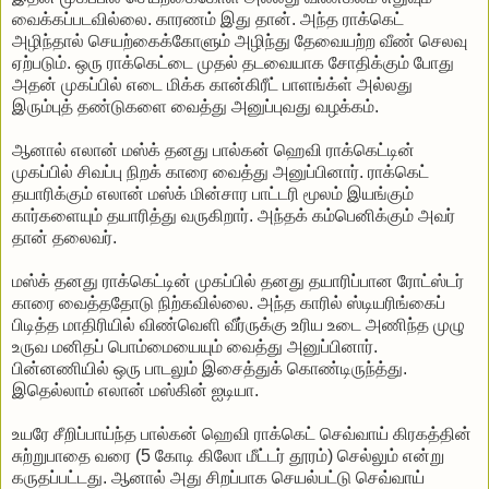
வைக்கப்படவில்லை. காரணம் இது தான். அந்த ராக்கெட்
அழிந்தால் செயற்கைக்கோளும் அழிந்து தேவையற்ற வீண் செலவு
ஏற்படும். ஒரு ராக்கெட்டை முதல் தடவையாக சோதிக்கும் போது
அதன் முகப்பில் எடை மிக்க கான்கிரீட் பாளங்க்ள் அல்லது
இரும்புத் தண்டுகளை வைத்து அனுப்புவது வழக்கம்.
ஆனால் எலான் மஸ்க் தனது பால்கன் ஹெவி ராக்கெட்டின்
முகப்பில் சிவப்பு நிறக் காரை வைத்து அனுப்பினார். ராக்கெட்
தயாரிக்கும் எலான் மஸ்க் மின்சார பாட்டரி மூலம் இயங்கும்
கார்களையும் தயாரித்து வருகிறார். அந்தக் கம்பெனிக்கும் அவர்
தான் தலைவர்.
மஸ்க் தனது ராக்கெட்டின் முகப்பில் தனது தயாரிப்பான ரோட்ஸ்டர்
காரை வைத்ததோடு நிற்கவில்லை. அந்த காரில் ஸ்டியரிங்கைப்
பிடித்த மாதிரியில் விண்வெளி வீர்ருக்கு உரிய உடை அணிந்த முழு
உருவ மனிதப் பொம்மையையும் வைத்து அனுப்பினார்.
பின்னணியில் ஒரு பாடலும் இசைத்துக் கொண்டிருந்த்து.
இதெல்லாம் எலான் மஸ்கின் ஐடியா.
உயரே சீறிப்பாய்ந்த பால்கன் ஹெவி ராக்கெட் செவ்வாய் கிரகத்தின்
சுற்றுபாதை வரை (5 கோடி கிலோ மீட்டர் தூரம்) செல்லும் என்று
கருதப்பட்டது. ஆனால் அது சிறப்பாக செயல்பட்டு செவ்வாய்