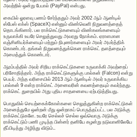
அவற்றில் ஒன்று பேபால் (PayPal) என்பது.
கையில் ஓரளவு பணம் சேர்ந்ததும் அவர் 2002 ஆம் ஆண்டில்
ஸ்பேஸ் எக்ஸ் (SpaceX) என்னும் விண்வெளி நிறுவனத்தைத்
தொடங்கினார். பல ராக்கெட்டுகளையும் விண்கலங்களையும்
உருவாக்கி உயரே செலுத்துவது அவரது நோக்கம். ஏராளமான
எஞ்சினியர்க்ளையும் மற்றும் நிபுணர்களையும் அவர் அமர்த்திக்
கொண்டார். தங்கள் நிறுவனத்துக்கென ராக்கெட் தளத்தையும்
அமைத்துக் கொண்டார்.
ஆரம்பத்தில் அவர் சிறிய ராக்கெட்டுகளை உருவாக்கி அவற்றைப்
பரிசோதித்தார். அந்த ராக்கெட்டுகளுக்கு பால்கன் (Falcon) என்று
பெயர். அந்த வரிசையில் 2013 ஆம் ஆண்டில் அவர் உருவாக்கிய
பால்கன் 9 என்ற ராக்கெட் அனைவரின் கவனத்தையும் கவர்ந்தது.
ராக்கெட் துறையில் அது புதிய சாதனையை ஏற்படுத்தியது.
பொதுவில் செயற்கைக்கோள்களை செலுத்துகின்ற ராக்கெட்டுகள்
அனைத்துமே ஒன்றன் மீது ஒன்றாகப் பொருத்தப்பட்ட பல அடுக்கு
ராக்கெட்டுகளே. உயரே செல்லச் செல்ல ஒவ்வொரு அடுக்கு
ராக்கெட்டும் பணி முடிந்த பின்னர் தனியே கழன்று நடுவானிலேயே
தீப்பிடித்து அழிந்து விடும்..