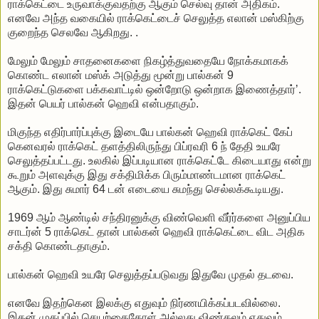
ராக்கெட்டை உருவாக்குவதற்கு ஆகும் செல்வு தான் அதிகம்.
எனவே அந்த வகையில் ராக்கெட்டைச் செலுத்த எலான் மஸ்கிற்கு
குறைந்த செலவே ஆகிறது. .
மேலும் மேலும் சாதனைகளை நிகழ்த்துவதையே நோக்கமாகக்
கொண்ட எலான் மஸ்க் அடுத்து மூன்று பால்கன் 9
ராக்கெட்டுகளை பக்கவாட்டில் ஒன்றோடு ஒன்றாக இணைத்தார்’.
இதன் பெயர் பால்கன் ஹெவி என்பதாகும்.
மிகுந்த எதிர்பார்ப்புக்கு இடையே பால்கன் ஹெவி ராக்கெட் கேப்
கெனவரல் ராக்கெட் தளத்திலிருந்து பிப்ரவரி 6 ந் தேதி உயரே
செலுத்தப்பட்டது. உலகில் இப்படியான ராக்கெட்டே கிடையாது என்று
கூறும் அளவுக்கு இது சக்திமிக்க பிரும்மாண்டமான ராக்கெட்
ஆகும். இது சுமார் 64 டன் எடையை சுமந்து செல்லக்கூடியது.
1969 ஆம் ஆண்டில் சந்திரனுக்கு விண்வெளி வீர்ர்களை அனுப்பிய
சாடர்ன் 5 ராக்கெட் தான் பால்கன் ஹெவி ராக்கெட்டை விட அதிக
சக்தி கொண்டதாகும்.
பால்கன் ஹெவி உயரே செலுத்தப்படுவது இதுவே முதல் தடவை.
எனவே இதற்கென இலக்கு எதுவும் நிர்ணயிக்கப்படவில்லை.
இதன் முகப்பில் செயற்கைகோள் அல்லது விண்கலம் எதுவும்