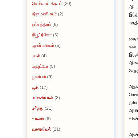
செவ்வாய் கிரகம்
(20)
ஆம் 
தினமணி சுடர்
(2)
இந்த
பகுத
நட்சத்திரம்
(6)
நியூட்ரினோ
(6)
ஒரு 
புதன் கிரகம்
(5)
கடைச
இருக
புயல்
(4)
ஆண்ட
புளூட்டோ
(5)
கேந்
பூகம்பம்
(9)
அதன்
பூமி
(17)
மெல்
மங்கள்யான்
(8)
பூமி
மற்றது
(21)
அப்ப
வானம்
(6)
விண்
வானவியல்
(21)
அண்ம