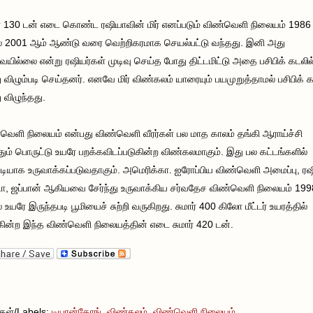
ர் 130 டன் எடை கொண்ட ரஷியாவின் மிர் எனப்படும் விண்வெளி நிலையம் 1986
் 2001 ஆம் ஆண்டு வரை வெற்றிகரமாக செயல்பட்டு வந்தது. இனி அது
யில்லை என்று ரஷியர்கள் முடிவு செய்த போது திட்டமிட்டு அதை பசிபிக் கடலில
ு விழும்படி செய்தனர். எனவே மிர் விண்கலம் யாரையும் பயமுறுத்தாமல் பசிபிக் க
ு விழுந்தது.
வெளி நிலையம் என்பது விண்வெளி வீரர்கள் பல மாத காலம் தங்கி ஆராய்ச்சி
தும் பொருட்டு உயரே பறக்கவிடப்படுகின்ற விண்கலமாகும். இது பல கட்டங்களில்
்படியாக உருவாக்கப்படுவதாகும். அமெரிக்கா. ஐரோப்பிய விண்வெளி அமைப்பு, ரஷ
, ஜப்பான் ஆகியவை சேர்ந்து உருவாக்கிய சர்வதேச விண்வெளி நிலையம் 199
் உயரே இருந்தபடி பூமியைச் சுற்றி வருகிறது. சுமார் 400 கிலோ மீட்டர் உயரத்தில்
கின்ற இந்த விண்வெளி நிலையத்தின் எடை சுமார் 420 டன்.
வுகள்/Labels:
டியான்கோங்
,
விண்கலம்
,
விண்வெளி நிலையம்