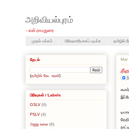
அறிவியல்புரம்
- என்.ராமதுரை
முதல் பக்கம்
பிரிவுவாரியாகப் படிக்க
தமிழில் 
Mar 
தேடல்
சீ
(
தமிழில் தேட உதவி
)
சுமா
பிரிவுகள் / Labels
இப்ப
GSLV
(6)
டியா
PSLV
(4)
தேதி
அணு உலை
(6)
நாட்