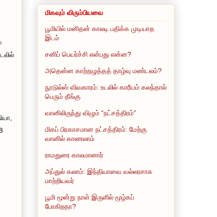
மிகவும் விரும்பியவை
பூமியில் மனிதன் காலடி பதிக்க முடியாத
இடம்
்
சனிப் பெயர்ச்சி என்பது என்ன?
டலில்
அதென்ன காற்றழுத்தத் தாழ்வு மண்டலம்?
நூடுல்ஸ் விவகாரம்: உடலில் காரீயம் கலந்தால்
பெரும் தீங்கு
வானிலிருந்து விழும் “நட்சத்திரம்”
ியா,
மிகப் பிரகாசமான நட்சத்திரம்: மேற்கு
8
வானில் காணலாம்
ராமதுரை காலமானார்
அப்துல் கலாம்: இந்தியாவை வல்லரசாக
மாற்றியவர்
பூமி மூன்று நாள் இருளில் மூழ்கப்
போகிறதா?