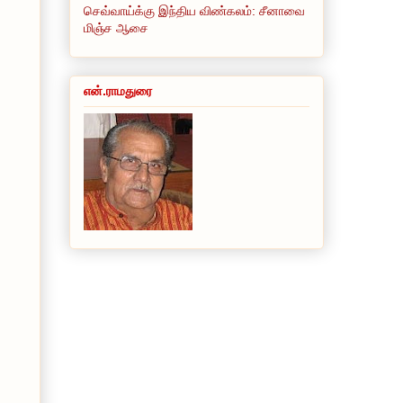
செவ்வாய்க்கு இந்திய விண்கலம்: சீனாவை
மிஞ்ச ஆசை
என்.ராமதுரை