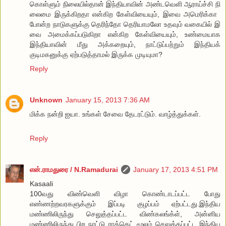
கொள்ளும் நி​லையில்தான் இந்தியாவின் அண்ட​வெளி ஆராய்ச்சி நி​
லை​மை இருக்கிறதா என்கிற ​கேள்வி​யையும், இ​வை அ​மெரிக்கா ​
போன்ற நாடுகளுக்கு ​தெரிந்​தோ ​தெரியாம​லோ உதவும் வ​கையில் இ​
வை அ​மைக்கப்படுகிறா என்கிற ​கேள்வி​யையும், உண்​மையாக
இந்தியாவின் மீது அக்க​றையும், நாட்டுப்பற்றும் இந்தியக்
குடிமகனுக்கு ஏற்படுத்தாமல் இருக்க முடியுமா?
Reply
Unknown
January 15, 2013 7:36 AM
மிக்க நன்றி ஐயா. உங்கள் சேவை தேடரட்டும். வாழ்த்துக்கள்.
Reply
என்.ராமதுரை / N.Ramadurai
January 17, 2013 4:51 PM
Kasaali
100வது விண்வெளி விழா கொண்டாடப்பட்ட போது
எண்ணற்றவரகளுக்கும் இப்படி குழப்பம் ஏற்பட்டது.இந்திய
மண்ணிலிருந்து செலுத்தப்பட்ட விண்கலங்க்ள், அன்னிய
மண்ணிலிருந்து பிற நாட்டு ராக்கெட் மூலம் செலுத்தப்பட்ட இந்திய