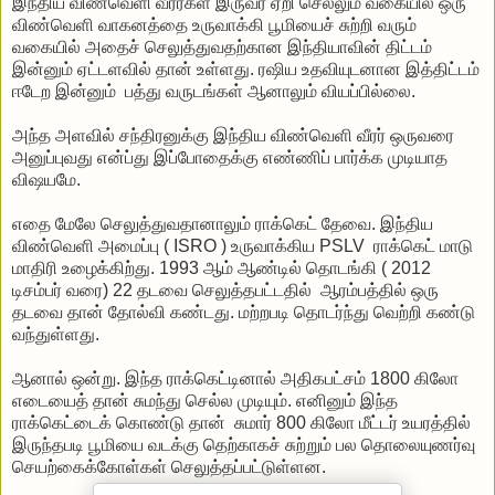
இந்திய விண்வெளி வீரர்கள் இருவர் ஏறி செல்லும் வகையில் ஒரு
விண்வெளி வாகனத்தை உருவாக்கி பூமியைச் சுற்றி வரும்
வகையில் அதைச் செலுத்துவதற்கான இந்தியாவின் திட்டம்
இன்னும் ஏட்டளவில் தான் உள்ளது. ரஷிய உதவியுடனான இத்திட்டம்
ஈடேற இன்னும் பத்து வருடங்கள் ஆனாலும் வியப்பில்லை.
அந்த அளவில் சந்திரனுக்கு இந்திய விண்வெளி வீரர் ஒருவரை
அனுப்புவது என்ப்து இப்போதைக்கு எண்ணிப் பார்க்க முடியாத
விஷயமே.
எதை மேலே செலுத்துவதானாலும் ராக்கெட் தேவை. இந்திய
விண்வெளி அமைப்பு ( ISRO ) உருவாக்கிய PSLV ராக்கெட் மாடு
மாதிரி உழைக்கிற்து. 1993 ஆம் ஆண்டில் தொடங்கி ( 2012
டிசம்பர் வரை) 22 தடவை செலுத்தபட்டதில் ஆரம்பத்தில் ஒரு
தடவை தான் தோல்வி கண்டது. மற்றபடி தொடர்ந்து வெற்றி கண்டு
வந்துள்ளது.
ஆனால் ஒன்று. இந்த ராக்கெட்டினால் அதிகபட்சம் 1800 கிலோ
எடையைத் தான் சுமந்து செல்ல முடியும். எனினும் இந்த
ராக்கெட்டைக் கொண்டு தான் சுமார் 800 கிலோ மீட்டர் உயரத்தில்
இருந்தபடி பூமியை வடக்கு தெற்காகச் சுற்றும் பல தொலையுணர்வு
செயற்கைக்கோள்கள் செலுத்தப்பட்டுள்ளன.