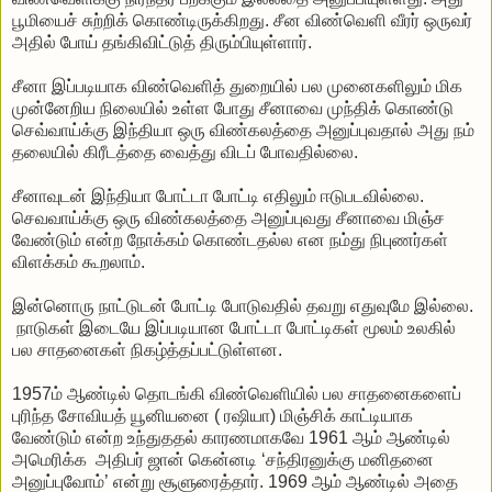
பூமியைச் சுற்றிக் கொண்டிருக்கிறது. சீன விண்வெளி வீரர் ஒருவர்
அதில் போய் தங்கிவிட்டுத் திரும்பியுள்ளார்.
சீனா இப்படியாக விண்வெளித் துறையில் பல முனைகளிலும் மிக
முன்னேறிய நிலையில் உள்ள போது சீனாவை முந்திக் கொண்டு
செவ்வாய்க்கு இந்தியா ஒரு விண்கலத்தை அனுப்புவதால் அது நம்
தலையில் கிரீடத்தை வைத்து விடப் போவதில்லை.
சீனாவுடன் இந்தியா போட்டா போட்டி எதிலும் ஈடுபடவில்லை.
செவவாய்க்கு ஒரு விண்கலத்தை அனுப்புவது சீனாவை மிஞ்ச
வேண்டும் என்ற நோக்கம் கொண்டதல்ல என நம்து நிபுணர்கள்
விளக்கம் கூறலாம்.
இன்னொரு நாட்டுடன் போட்டி போடுவதில் தவறு எதுவுமே இல்லை.
நாடுகள் இடையே இப்படியான போட்டா போட்டிகள் மூலம் உலகில்
பல சாதனைகள் நிகழ்த்தப்பட்டுள்ளன.
1957ம் ஆண்டில் தொடங்கி விண்வெளியில் பல சாதனைகளைப்
புரிந்த சோவியத் யூனியனை ( ரஷியா) மிஞ்சிக் காட்டியாக
வேண்டும் என்ற உந்துததல் காரணமாகவே 1961 ஆம் ஆண்டில்
அமெரிக்க அதிபர் ஜான் கென்னடி ‘சந்திரனுக்கு மனிதனை
அனுப்புவோம்’ என்று சூளுரைத்தார். 1969 ஆம் ஆண்டில் அதை