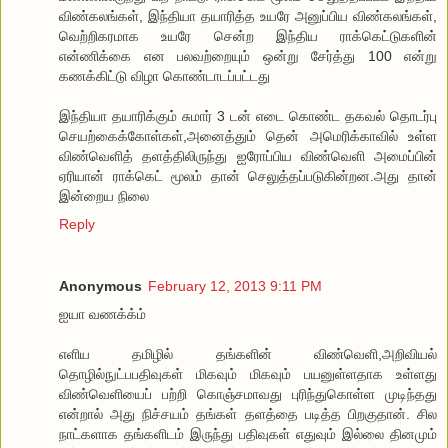
விண்கலங்கள், இந்தியா தயாரித்த உயரே அனுப்பிய விண்கலங்கள்,
வெற்றிகரமாக உயரே சென்ற இந்திய ராக்கெட்டுகளின்
என்ணிக்கை என பலவற்றையும் ஒன்று சேர்த்து 100 என்று
கணக்கிட்டு விழா கொண்டாடப்பட்டது
இந்தியா தயாரிக்கும் சுமார் 3 டன் எடை கொண்ட தகவல் தொடர்பு
செயற்கைக்கோள்கள்,அனைத்தும் தென் அமெரிக்காவில் உள்ள
விண்வெளித் தளத்திலிருந்து ஐரோப்பிய விண்வெளி அமைப்பின்
ஏரியான் ராக்கெட் மூலம் தான் செலுத்தப்படுகின்றன.அது தான்
இன்றைய நிலை
Reply
Anonymous
February 12, 2013 9:11 PM
ஐயா வணக்க்ம்
எளிய தமிழில் தங்களின் விண்வெளி,அறிவியல்
தொழில்நுட்பபதிவுகள் மிகவும் மிகவும் பயனுள்ளதாக உள்ளது
விண்வெளியைப் பற்றி கொஞ்சமாவது புரிந்துகொள்ள முடிந்தது
என்றால் அது நிச்சயம் தங்கள் தளத்தை படித்த பிறகுதான். சில
நாட்களாக தங்களிடம் இருந்து பதிவுகள் எதுவும் இல்லை தினமும்