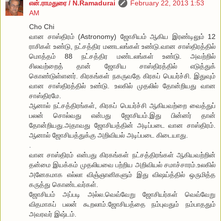
என்.ராமதுரை / N.Ramadurai
February 22, 2013 1:53
AM
Cho Chi
வான சாஸ்திரம் (Astronomy) ஜோசியம் ஆகிய இரண்டிலும் 12
ராசிகள் உண்டு, நட்சத்திர மணடலங்கள் உண்டு.வான சாஸ்திரத்தில்
மொத்தம் 88 நட்சத்திர மண்டலங்கள் உண்டு. அவற்றில்
சிலவற்றைத் தான் ஜோசிய சாஸ்திரத்தில் எடுத்துக்
கொண்டுள்ளனர். கிரகங்கள் நகருவதே கிரகப் பெயர்ச்சி. இதுவும்
வான சாஸ்திரத்தில் உண்டு. உலகில் முதலில் தோன்றியது வான
சாஸ்திரமே.
ஆனால் நட்சத்திரங்கள், கிரகப் பெயர்ச்சி ஆகியவற்றை வைத்துப்
பலன் சொல்வது என்பது ஜோசியம்.இது பின்னர் தான்
தோன்றியது.அதாவது ஜோசியத்தின் அடிப்படை வான சாஸ்திரம்.
ஆனால் ஜோசியத்துக்கு அறிவியல் அடிப்படை கிடையாது.
.
வான சாஸ்திரம் என்பது கிரகங்கள் நட்சத்திரங்கள் ஆகியவற்றின்
தன்மை இயக்கம் முதலியவை பற்றிய அறிவியல் சமாச்சாரம்.உலகில்
அனேகமாக எல்லா விஞ்ஞானிகளும் இது விஷய்த்தில் ஒருமித்த
கருத்து கொண்டவர்கள்.
ஜோசியம் அப்படி அல்ல.வெவ்வேறு ஜோசியர்கள் வெவ்வேறு
விதமாகப் பலன் கூறலாம்.ஜோசியத்தை நம்புவதும் நம்பாததும்
அவரவர் இஷ்டம்.