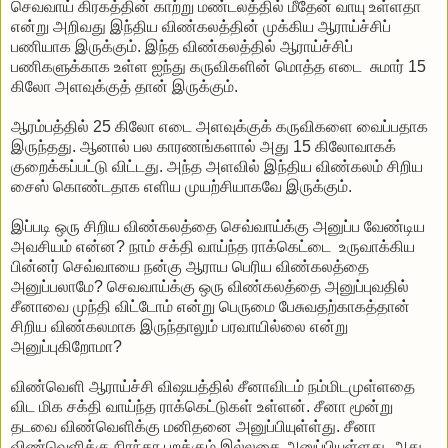
செவவாய் கிரகத்தின் காற்று மண்டலத்தில் மீதேன் வாயு உள்ளதா
என்று அறிவது இந்திய விண்கலத்தின் முக்கிய ஆராய்ச்சிப்
பணியாக இருக்கும். இந்த விண்கலத்தில் ஆராய்ச்சிப்
பணிகளுக்காக உள்ள ஐந்து கருவிகளின் மொத்த எடை சுமார் 15
கிலோ அளவுக்குத் தான் இருக்கும்.
ஆரம்பத்தில் 25 கிலோ எடை அளவுக்குக் கருவிகளை வைப்பதாக
இருந்தது. ஆனால் பல காரணங்களால் அது 15 கிலோவாகக்
குறைக்கப்பட்டு விட்டது. அந்த அளவில் இந்திய விண்கலம் சிறிய
சைஸ் கொண்டதாக எளிய முயற்சியாகவே இருக்கும்.
இப்படி ஒரு சிறிய விண்கலத்தை செவ்வாய்க்கு அனுப்ப வேண்டிய
அவசியம் என்ன? நாம் சக்தி வாய்ந்த ராக்கெட்டை உருவாக்கிய
பின்னர் செவ்வாயை நன்கு ஆராய பெரிய விண்கலத்தை
அனுப்பலாமே? செவவாய்க்கு ஒரு விண்கலத்தை அனுப்புவதில்
சீனாவை முந்தி விட்டோம் என்று பெருமை பேசுவதற்காகத்தான்
சிறிய விண்கலமாக இருந்தாலும் பரவாயில்லை என்று
அனுப்புகிறோமா?
விண்வெளி ஆராய்ச்சி விஷயத்தில் சீனாவிடம் நம்மிடமுள்ளதை
விட மிக சக்தி வாய்ந்த ராக்கெட்டுகள் உள்ளன். சீனா மூன்று
தடவை விண்வெளிக்கு மனிதனை அனுப்பியுள்ள்து. சீனா
விண்வெளிக்கு நிரந்தர பறக்கும் இல்லதை அனுப்பியுள்ளது. அது