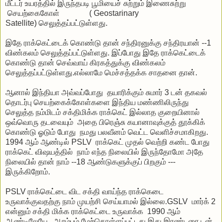
மீட்டர் உயரத்தில் இருந்தபடி பூமியைச் சுற்றும் இணைசுற்று
செயற்கைகோள் (
Geostarinary
Satellite)
செலுத்தப்பட்டுள்ளது.
இதே ராக்கெட்டைக் கொண்டு தான் சந்திரனுக்கு சந்திரயான் --1
விண்கலம் செலுத்தப்பட்டுள்ளது. இப்போது இதே ராக்கெட்டைக்
கொண்டு தான் செவ்வாய் கிரகத்துக்கு விண்கலம்
செலுத்தப்பட்டுள்ளது.எல்லாமே மெச்சத்தக்க சாதனை தான்.
ஆனால் இந்தியா அவ்வப்போது தயாரிக்கும் சுமார் 3 டன் தகவல்
தொடர்பு செயற்கைக்கோள்களை இந்திய மண்ணிலிருந்து
செலுத்த நம்மிடம் சக்திமிக்க ராக்கெட் இல்லாத குறையினால்
ஒவ்வொரு தடவையும் அதை பிரெஞ்சு கயானாவுக்குத் தூக்கிக்
கொண்டு ஓடும் போது நமது பலவீனம் வெட்ட வெளிச்சமாகிறது.
1994 ஆம் ஆண்டில் PSLV ராக்கெட் முதல் வெற்றி கண்ட போது
ராக்கெட் விஷயத்தில் நாம் எந்த நிலையில் இருந்தோமோ அதே
நிலையில் தான் நாம் --18 ஆண்டுகளுக்குப் பிறகும் ---
இருக்கிறோம்.
PSLV ராக்கெட்டை விட சக்தி வாய்ந்த ராக்கெடை
உருவாக்குவதற்கு நாம் முயற்சி செய்யாமல் இல்லை.GSLV மார்க் 2
என்னும் சக்தி மிக்க ராக்கெட்டை உருவாக்க 1990 ஆம்
ஆண்டிலேயே ஆரம்பம் மேற்கொள்ளப்பட்டது.இது இரண்டரை டன்