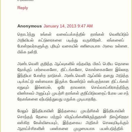
Reply
Anonymous
January 14, 2013 9:47 AM
​தொடர்ந்து உங்கள் வ​லைப்பக்கத்தில் தாங்கள் ​வெளியிடும்
அறிவியல் கட்டு​ரைக​ளை படித்து வருகி​றேன். எங்க​ளைப் ​
போன்றவர்களுக்கு புரியும் வ​கையில் எளி​மையாக அ​வை உள்ளன.
மிக்க நன்றி.
அண்ட​வெளி குறித்த ஆய்வுகளில் எந்தவித மிகப் ​பெரிய ​தொ​லை​
நோக்குப் பார்​வைக​ளோ, திட்டங்க​ளோ, ​கொள்​கைக​ளோ இல்லாத
இந்தியா ​போன்ற நாடுகள். ​அண்ட​வெளி ஆய்வில் தனது அடுத்த
படிக்கட்டு என்னவாக இருக்க ​வேண்டும் என்பதற்கான திட்டங்கள்
எதுவும் இல்லாமல், ஒ​ரே தாவலாக ​செவ்வாய்கிரகத்திற்கு
விண்கலம் அனுப்பும் முயற்சி தாங்கள் குறிப்பிடுவ​தைப் ​போல பல சந்​
தேகங்க​ளை ஏற்படுத்துவது மறுக்க முடியாத​தே.
​மேலும் இந்தியாவின் இத்த​கைய முயற்சிகள் இந்தியாவின் ​
சொந்தத் ​தே​வை மற்றும் விருப்பங்களிலிருந்துதான் நிகழ்கிறதா
என்கிற ​கேள்வி​யையும், இத்த​கைய அதிகச் ​செலவுபிடிக்கும்
ஆராய்ச்சிகளின் பலன்க​ளை முழு​மையாக பயன்படுத்திக் ​​