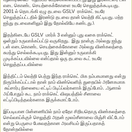
எடை கொண்ட செயற்கைக்கோளை உயரே செலுத்தக்கூடியது.
2001 ல் தொடங்கி ஏழு தடவை GSLV ராக்கெட் உயரே
செலுத்தப்பட்டதில் இரண்டு தடவை தான் வெற்றி கிட்டியது. மற்ற
ஐந்து தடவைகளிலும் இது தோல்வியே கண்டது.\
இதற்கிடையே GSLV மார்க் 3 என்னும் புது வகை ராக்கெட்
ஒன்றும் உருவாக்கப்பட்டு வருகிறது. இது நான்கு அல்லது ஐந்து
டன் எடைகொண்ட செயற்கைக்கோளை அல்லது விண்கலத்தை
சுமந்து செல்லக்கூடியது. இது இன்னும் உருவாக்கி
முடிக்கப்படவில்லை என்ப்தால் ஒரு தடவை கூட் உயரே
செலுத்தப்படவில்லை
இத்திட்டம் வெற்றி பெற்று இந்த ராக்கெட் மிக நம்பகமானது என்று
நிரூபிக்கப்பட்டால் தான் நாம் விண்வெளித் துறையில் அனேகமாக
சுய்சார்பு நிலையை எட்டிப் பிடிப்ப்வர்களாக் இருப்போம். .ஆனால்
அப்போதும் கூட நாம் ராக்கெட் விஷயத்தில் சீனாவை
எட்டிப்பிடித்தவர்களாக இருக்கமாட்டோம்.
இப்படியான பின்னணியில் நாம் ஏதோ சிறியதொரு விண்கலத்தை
செவ்வாய்க்குச் செலுத்தி அதன் மூலம்சீனாவை மிஞ்சி விட்டோம்
என்று பெருமை பேசுவதற்கான அவசியம் இருப்பதாகத்
தோன்றவில்லை