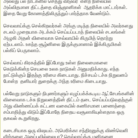
அல்லது பல நாட்களில் செத்து விடுவர் என்ற நிலையில்
அவ்விதமான திட்டத்தை விஞ்ஞானிகள் ஆதரிக்க மாட்டார்கள்.
இதை வேறு கோணத்திலிருந்தும் பார்த்தாக வேண்டும்.
செவவாய்க்கு செல்கிறவர்கள் அங்கு மடிந்த நிலையில் அவர்களது
சடலம் முறையாக அடக்கம் செய்யப்படாத் நிலையில் சடலங்கள்
அழுகி அதன் விளைவாக செவ்வாயில் கிருமித் தொற்று
ஏற்படலாம். உகந்த சூழ்னிலை இருக்குமானால் இக்கிருமிகள்
பல்கிப் பெருகலாம்.
செவ்வாய் கிரகத்தில் இப்போது உள்ள நிலைமைகளை
கெடுக்கின்ற செயலை உலக நாடுகள் அனுமதிக்காது. எந்த
நாட்டுக்கும் இதற்கு உரிமை கிடையாது. நிச்சயம் டச்சு நிறுவனம்
போன்ற தனியார் துறைக்கு அந்த உரிமை கிடையாது.
பல்வேறு நாடுகளும் நிபுணர்களும் எழுப்பக்க்கூடிய ஆட்சேபங்களின்
விளைவாக டச்சு நிறுவனத்தின் திட்டம் தடை செய்யப்படுவதற்குள்
அது விண்ணப்பக் கட்டண வகையில் கணிசமான பணைத்தை
சம்பாதித்து விடும்.இப்போதே நிறைய வசூலாகியுள்ளதாக ஒரு
தகவல் கூறுகிறது.
கடைசியாக ஒரு விஷயம். அமெரிக்கா சந்திரனுக்கு விண்வெளி
வீரர்களை அனுப்பவில்லையா? செவ்வாய்க்கு மனிதனை