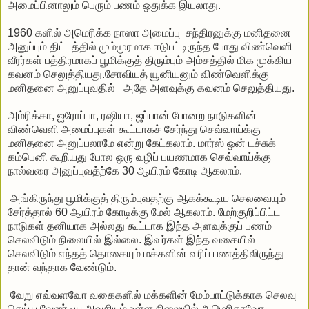
அமைப்பினாலும் பெரும் பணம் ஒதுக்க இயலாது.
1960 களில் அமெரிக்க நாஸா அமைப்பு சந்திரனுக்கு மனிதனை
அனுப்பும் திட்டத்தில் மும்முரமாக ஈடுபட்டிருந்த போது விண்வெளி
வீரர்கள் பத்திரமாகப் பூமிக்குத் திரும்பும் அம்சத்தில் மிக முக்கிய
கவனம் செலுத்தியது.சோவியத் யூனியனும் விண்வெளிக்கு
மனிதனை அனுப்புவதில் அதே அளவுக்கு கவனம் செலுத்தியது.
அம்ரிக்கா, ஐரோப்பா, ரஷியா, ஜப்பான் போனற நாடுகளின்
விண்வெளி அமைப்புகள் கூட்டாகச் சேர்ந்து செவ்வாய்க்கு
மனிதனை அனுப்பலாமே என்று கேட்கலாம். மார்ஸ் ஒன் டச்சுக்
கம்பெனி கூறியது போல ஒரு வழிப் பயணமாக செவ்வாய்க்கு
நால்வரை அனுப்புவத்ற்கே 30 ஆயிரம் கோடி ஆகலாம்.
அங்கிருந்து பூமிக்குத் திரும்புவதற்கு ஆகக்கூடிய செலவையும்
சேர்த்தால் 60 ஆயிரம் கோடிக்கு மேல் ஆகலாம். மேற்குறிப்பிட்ட
நாடுகள் தனியாக அல்லது கூட்டாக இந்த அளவுக்குப் பணம்
செலவிடும் நிலையில் இல்லை. இவர்கள் இந்த வகையில்
செலவிடும் எந்தத் தொகையும் மக்களின் வரிப் பணத்திலிருந்து
தான் வந்தாக வேண்டும்.
வேறு எவ்வளவோ வகைகளில் மக்களின் மேம்பாட்டுக்காக செலவு
செய்ய வேண்டிய அவசியம் உள்ள நிலையில் அமெரிகாவோ