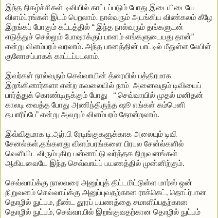
இந்த நிகழ்ச்சிகள் டிவியில் காட்டப்படும் போது இடையிடையே
விளம்ப்ரங்கள் இடம் பெறலாம். நால்வரும் அடங்கிய விண்கலம் கீழே
இறங்கப் போகும் கட்டத்தில் “ இந்த நால்வரும் தங்களுடன்
எடுத்துச் செல்லும் போஷாக்குப் பானம் எங்களுடையது தான்”
என்று விளம்பரம் வரலாம். அந்த பானத்தின் பாட்டில் மீதுள்ள லேபிள்
குளோசப்பாகக் காட்டப்படலாம்.
இவர்கள் நால்வரும் செவ்வாயின் த்ரையில் பத்திரமாக
இறங்கினார்களா என்ற கவலையில் நாம் அனைவரும் டிவியைப்
பார்த்துக் கொண்டிருக்கும் போது “ செவ்வாயில் முதல் மனிதன்
காலடி வைத்த போது அணிந்திருந்த ஷூ எங்கள் கம்பெனி
தயாரிப்பே” என்று அலறும் விளம்பரம் தோன்றலாம்.
இவ்விதமாக டி.ஆர்.பி ரேடிங்குகளுக்காக அலையும் டிவி
சேனல்கள்,தங்களது விளம்பரங்களை பிரபல சேன்ல்களில்
வெளியிட விரும்புகிற பன்னாட்டு வர்த்தக நிறுவனங்கள்
ஆகியவையே இந்த செவ்வாய்ப் பயணத்தில் முன்னிற்கும்.
செவ்வாய்க்கு நாலவரை அனுப்புத் திட்டமிட்டுள்ள மார்ஸ் ஒன்
நிறுவனம் செவ்வாய்க்கு அனுப்புவதற்கான ராக்கெட், தொட்ர்பான
தொழில் நுட்பம, நீண்ட தூரப் பயணத்தை சமாளிப்பதற்கான
தொழில் நுட்பம், செவ்வாயில் இறங்குவதற்கான தொழில் நுட்பம்