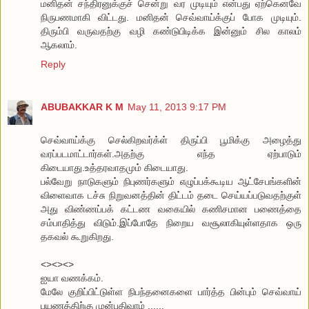
மனிதன் சந்திரனுக்குச் சென்று வர முடியும் என்பது ஏற்கெனவே
நிருபணமாகி விட்டது. மனிதன் செவ்வாய்க்குப் போக முடியும்.
திரும்பி வருவதற்கு வழி கண்டுபிடிக்க இன்னும் சில காலம்
ஆகலாம்.
Reply
ABUBAKKAR K M
May 11, 2013 9:17 PM
செவ்வாய்க்கு செல்கிறவர்க்ள் திருப்பி பூமிக்கு அழைத்து
வரப்படமாட்டார்கள்.அதற்கு எந்த ஏற்பாடும்
கிடையாது.உத்தரவாதமும் கிடையாது.
பல்வேறு நாடுகளும் நிபுணர்களும் எழுப்பக்கூடிய ஆட்சேபங்களின்
விளைவாக டச்சு நிறுவனத்தின் திட்டம் தடை செய்யப்படுவதற்குள்
அது விண்ணப்பக் கட்டண வகையில் கணிசமான பணைத்தை
சம்பாதித்து விடும்.இப்போதே நிறைய வசூலாகியுள்ளதாக ஒரு
தகவல் கூறுகிறது.
<><><>
ஐயா வணக்கம்.
மேலே குறிப்பிட்டுள்ள நிபந்தனைகளை பார்த்த பின்பும் செவ்வாய்
பயணத்திற்கு முன்பதிவாம் ......