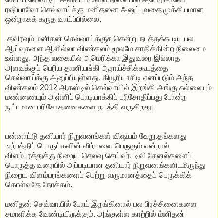
ரஷியாவோ செவ்வாய்க்கு மனிதனை அனுப்புவதை முக்கியமான
ஒன்றாகக் கருத வாய்ப்பில்லை.
தவிரவும் மனிதன் செவ்வாய்க்குச் சென்று நடத்தக்கூடிய பல
ஆய்வுகளை ஆளில்லா விண்கலம் மூலமே சாதிக்கின்ற நிலைமை
உள்ளது. அந்த வகையில் அமெரிக்கா இதுவரை இல்லாத
அளவுக்குப் பெரிய தானியங்கி ஆராய்ச்சிக்கூடத்தை
செவ்வாய்க்கு அனுப்பியுள்ளது. கியூரியாசிடி எனப்படும் அந்த
விண்கலம் 2012 ஆகஸ்டில் செவ்வாயில் இறங்கி அங்கு கல்லையும்
மண்ணையும் அள்ளிப் பொடியாக்கிப் பரிசோதிப்பது போன்ற
நுட்பமான பரிசோதனைகளை நடத்தி வருகிறது.
பன்னாட்டு தனியார் நிறுவனங்கள் விஷயம் வேறு.தங்களது
உற்பத்திப் பொருட்களின் விற்பனை பெருகும் என்றால்
விளம்பரத்துக்கு நிறைய செலவு செய்வர். டிவி சேனல்களைப்
பொருத்த வரையில் அப்படியான தனியார் நிறுவனங்களிடமிருந்து
நிறைய விளம்பரங்களைப் பெற்று வருமானத்தைப் பெருக்கிக்
கொள்வதே நோக்கம்.
மனிதன் செவ்வாயில் போய் இறங்கினால் பல பிரச்சினைகளை
சமாளிக்க வேண்டியிருக்கும். அங்குள்ள காற்றில் ம்னிதன்