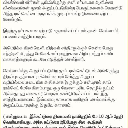
விண்வெளி வீரர்கள் பூமியிலிருந்து தனி ஏற்பாடாக ஆளில்லா
விண்கலங்கள் மூலம் அனுப்பப்படுகின்ற பொருட்களைக் கொண்டு
அந்த ராக்கெட்டை உருவாக்க் முடியும் என்ற நிலைமை ஏற்பட
வேண்டும்.
இதற்கு நம்பகமான ஏற்பாடு உருவாக்கப்பட்டால் தான் செவ்வாய்ப்
பயணம் சாத்தியமாகும்.
அமெரிக்க விண்வெளி வீரர்கள் சந்திரனுக்குச் சென்ற போது
சந்திரனிலிருந்து மேலே கிளம்புவதற்கான சிறிய மற்றும் எளிய
வாகனத்தையும் கூடவே எடுத்துச் சென்ற்னர்.
செவ்வாய்க்கு அனுப்பப்படுகிற தாய் ராக்கெட்டுடன் அங்கிருந்து
திரும்புவதற்கான ராக்கெட்டையும் சேர்த்து அனுப்ப
வழியில்லை.எடை மிக அதிகமாக இருக்கும் என்பதால் தாய்
ராக்கெட் மேலே கிளம்பாது. ஒரு வேளை புதிய தொழில் நுட்பம்
அல்லது புது வகை எரிபொருள் கண்டுபிடிக்கப்பட்டால் இது
சாத்தியமாகலாம். இவ்வளவு காலமாக மனிதன் செவ்வாய்க்கு
அனுப்பப்படாததற்கு இதுவே காரணம்.
(
என்னுடைய இக்கட்டுரை தினமணி நாளிதழில் மே 10 ஆம் தேதி
வெளியாகியது. அதே கட்டுரை இப்போது சில கூடுதல்
விளக்கங்களுடனும் படங்களுடனும் இங்கு வெளியிடப்பட்டுள்ளது.
)