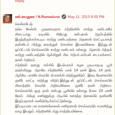
Reply
என்.ராமதுரை / N.Ramadurai
May 11, 2013 8:00 PM
வெங்கடேஷ்
நல்ல கேள்வி. முதலாவதாக சந்திரனில் காற்று மண்டலமே
கிடையாது. வடிவில் சிறியது என்பதால் ஆரம்பத்தில்
இருந்திருக்கக்கூடிய காற்று மண்டலத்தை அதனால் கெட்டியாகத்
தன்னிடம் ஈர்த்து வைத்துக் கொள்ள இயலவில்லை. இத்துடன்
ஒப்பிட்டால் செவ்வாயில் காற்று மண்டலம் உள்ளது. ஆனால் அந்தக்
காற்று மண்டலத்தில் ஆக்சிஜன் மிக அற்பம்.கார்பன் டையாக்சைட்
தான் அதிகம்.
சந்திரன் தனது அச்சில் இயல்பாகச் சுழல முடியாதபடி பூமி
தடுக்கிறது. ஆகவே சந்திரனில் பகல் 14 நாள் இரவு 14 நாள்.
ஆக்வே பகலில் வெயில் பொசுக்கி எடுத்துவிடும். இரவு வேளையில்
குளிர் வாட்டி எடுத்து விடும்.இத்துடன் ஒப்பிட்டால் செவ்வாயில்
கிரகத்தில் வெயில் அதிகமில்லை. குளிர் தான் அதிகம.
செவ்வாயில் ஒரு நாள் என்பது பூமியில் உள்ளது போல 24 மணி
நேரம். அங்கு மண்ணுக்கு அடியில் உறைந்த நிலையில் தண்ணீர்
இருப்பதாகக் கண்டுபிடிக்கப்பட்டுள்ளது.
இப்படியான பல காரணங்களால் மனிதனால் செவ்வாயில் சமாளித்து
வாழ இயலும். சந்திரனில் அது சாத்தியமில்லை.