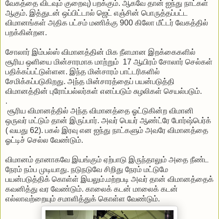
வேகத்தை விடவும் குறைவு) பறக்கும். ஆகவே தான் ஐந்து நாட்கள்
ஆகும். இத்துடன் ஒப்பிட்டால் ஜெட் எஞ்சின் பொருத்தப்பட்ட
விமானங்கள் அதிக பட்சம் மணிக்கு 900 கிலோ மீட்டர் வேகத்தில்
பறக்கின்றன.
சோலார் இம்பல்ஸ் விமானத்தின் மிக நீளமான இறக்கைகளில்
சூரிய ஒளியை மின்சாரமாக மாற்றும் 17 ஆயிரம் சோலார் செல்கள்
பதிக்கப்பட்டுள்ளன. இந்த மின்சாரம் பாட்டரிகளில்
சேமிக்கப்படுகிறது. அந்த மின்சாரத்தைப் பயன்படுத்தி
விமானத்தின் புரோப்பல்லர்கள் எனப்படும் சுழலிகள் செயல்படும்.
.
சூரிய விமானத்தில் அந்த விமானத்தை ஓட்டுகின்ற விமானி
ஒருவர் மட்டும் தான் இருப்பார். அவர் பெயர் ஆண்ட்ரே போர்ஷ்பெர்க்
( வயது 62). பகல் இரவு என ஐந்து நாட்களும் அவரே விமானத்தை
ஓட்டிச் செல்ல வேண்டும்.
விமானம் தானாகவே இயங்கும் ஏற்பாடு இருந்தாலும் அதை நீண்ட
நேரம் நம்ப முடியாது. நடுநடுவே சிறிது நேரம் மட்டுமே
பயன்படுத்திக் கொள்ள் இயலும்.மற்றபடி அவர் தான் விமானத்தைக்
கவனித்து வர வேண்டும். காலைக் கடன் மாலைக் கடன்
எல்லாவற்றையும் சமாளித்துக் கொள்ள வேண்டும்.