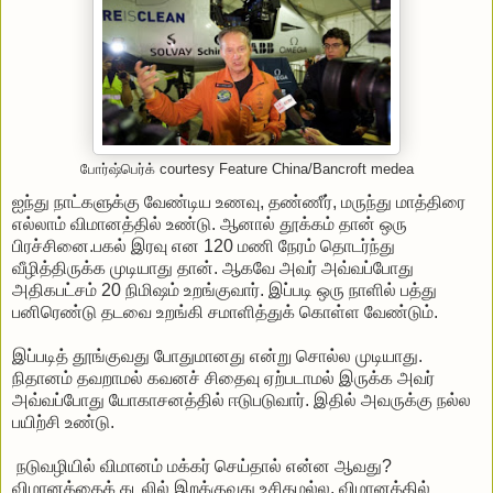
போர்ஷ்பெர்க் courtesy Feature China/Bancroft medea
ஐந்து நாட்களுக்கு வேண்டிய உணவு, தண்ணீர், மருந்து மாத்திரை
எல்லாம் விமானத்தில் உண்டு. ஆனால் தூக்கம் தான் ஒரு
பிரச்சினை.பகல் இரவு என 120 மணி நேரம் தொடர்ந்து
வீழித்திருக்க முடியாது தான். ஆகவே அவர் அவ்வப்போது
அதிகபட்சம் 20 நிமிஷம் உறங்குவார். இப்படி ஒரு நாளில் பத்து
பனிரெண்டு தடவை உறங்கி சமாளித்துக் கொள்ள வேண்டும்.
இப்படித் தூங்குவது போதுமானது என்று சொல்ல முடியாது.
நிதானம் தவறாமல் கவனச் சிதைவு ஏற்படாமல் இருக்க அவர்
அவ்வப்போது யோகாசனத்தில் ஈடுபடுவார். இதில் அவருக்கு நல்ல
பயிற்சி உண்டு.
நடுவழியில் விமானம் மக்கர் செய்தால் என்ன ஆவது?
விமானத்தைக் கடலில் இறக்குவது உசிதமல்ல. விமானத்தில்