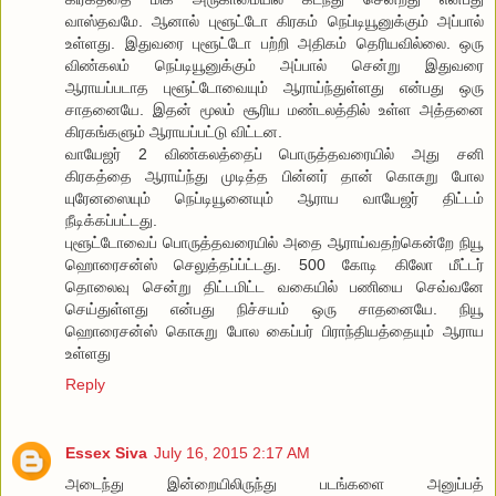
வாஸ்தவமே. ஆனால் புளூட்டோ கிரகம் நெப்டியூனுக்கும் அப்பால்
உள்ளது. இதுவரை புளூட்டோ பற்றி அதிகம் தெரியவில்லை. ஒரு
விண்கலம் நெப்டியூனுக்கும் அப்பால் சென்று இதுவரை
ஆராயப்படாத புளூட்டோவையும் ஆராய்ந்துள்ளது என்பது ஒரு
சாதனையே. இதன் மூலம் சூரிய மண்டலத்தில் உள்ள அத்தனை
கிரகங்களும் ஆராயப்பட்டு விட்டன.
வாயேஜர் 2 விண்கலத்தைப் பொருத்தவரையில் அது சனி
கிரகத்தை ஆராய்ந்து முடித்த பின்னர் தான் கொசுறு போல
யுரேனஸையும் நெப்டியூனையும் ஆராய வாயேஜர் திட்டம்
நீடிக்கப்பட்டது.
புளூட்டோவைப் பொருத்தவரையில் அதை ஆராய்வதற்கென்றே நியூ
ஹொரைசன்ஸ் செலுத்தப்ப்ட்டது. 500 கோடி கிலோ மீட்டர்
தொலைவு சென்று திட்டமிட்ட வகையில் பணியை செவ்வனே
செய்துள்ளது என்பது நிச்சயம் ஒரு சாதனையே. நியூ
ஹொரைசன்ஸ் கொசுறு போல கைப்பர் பிராந்தியத்தையும் ஆராய
உள்ளது
Reply
Essex Siva
July 16, 2015 2:17 AM
அடைந்து இன்றையிலிருந்து படங்களை அனுப்பத்