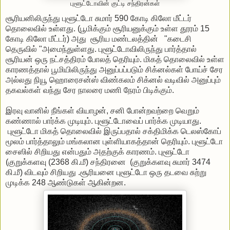
புளூட்டோவின் குட்டி சந்திரன்கள்
சூரியனிலிருந்து புளூட்டோ சுமார் 590 கோடி கிலோ மீட்டர்
தொலைவில் உள்ளது. (பூமிக்கும் சூரியனுக்கும் உள்ள தூரம் 15
கோடி கிலோ மீட்டர்) அது சூரிய மண்டலத்தின் "கடைசி
தெருவில் "அமைந்துள்ளது. புளூட்டோவிலிருந்து பார்த்தால்
சூரியன் ஒரு நட்சத்திரம் போலத் தெரியும். மிகத் தொலைவில் உள்ள
காரணத்தால் பூமியிலிருந்து அனுப்பப்படும் சிக்னல்கள் போய்ச் சேர
அல்லது நியூ ஹொரைசன்ஸ் விண்கலம் சிக்னல் வடிவில் அனுப்பும்
தகவல்கள் வந்து சேர நாலரை மணி நேரம் பிடிக்கும்.
இரவு வானில் நீங்கள் வியாழன், சனி போன்றவற்றை வெறும்
கண்ணால் பார்க்க முடியும். புளூட்டோவைப் பார்க்க முடியாது.
புளூட்டோ மிகத் தொலைவில் இருப்பதால் சக்திமிக்க டெலஸ்கோப்
மூலம் பார்த்தாலும் மங்கலான புள்ளியாகத்தான் தெரியும். புளூட்டோ
சைஸில் சிறியது என்பதும் அதற்குக் காரணம். புளூட்டோ
(குறுக்களவு (2368 கி.மீ) சந்திரனை (குறுக்களவு சுமார் 3474
கி.மீ) விடவும் சிறியது .சூரியனை புளூட்டோ ஒரு தடவை சுற்று
முடிக்க 248 ஆண்டுகள் ஆகின்றன.