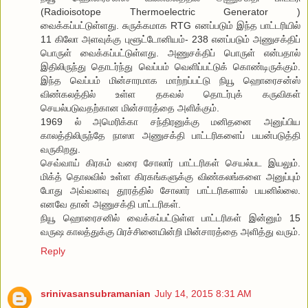
(Radioisotope Thermoelectric Generator )
வைக்கப்பட்டுள்ளது. சுருக்கமாக RTG எனப்படும் இந்த பாட்டரியில்
11 கிலோ அளவுக்கு புளூட்டோனியம்- 238 எனப்படும் அணுசக்திப்
பொருள் வைக்கப்பட்டுள்ளது. அணுசக்திப் பொருள் என்பதால்
இதிலிருந்து தொடர்ந்து வெப்பம் வெளிப்பட்டுக் கொண்டிருக்கும்.
இந்த வெப்பம் மின்சாரமாக மாற்றப்பட்டு நியூ ஹொரைசன்ஸ்
விண்கலத்தில் உள்ள தகவல் தொடர்புக் கருவிகள்
செயல்படுவதற்கான மின்சாரத்தை அளிக்கும்.
1969 ல் அமெரிக்கா சந்திரனுக்கு மனிதனை அனுப்பிய
காலத்திலிருந்தே நாஸா அணுசக்தி பாட்டரிகளைப் பயன்படுத்தி
வருகிறது.
செவ்வாய் கிரகம் வரை சோலார் பாட்டரிகள் செயல்பட இயலும்.
மிக்த் தொலவில் உள்ள கிரகங்களுக்கு விண்கலங்களை அனுப்பும்
போது அவ்வளவு தூரத்தில் சோலார் பாட்டரிகளால் பயனில்லை.
எனவே தான் அணுசக்தி பாட்டரிகள்.
நியூ ஹொரைசனில் வைக்கப்பட்டுள்ள பாட்டரிகள் இன்னும் 15
வருஷ காலத்துக்கு பிரச்சினையின்றி மின்சாரத்தை அளித்து வரும்.
Reply
srinivasansubramanian
July 14, 2015 8:31 AM