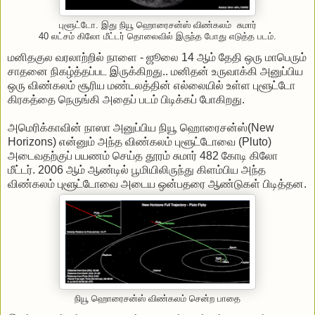
புளூட்டோ. இது நியூ ஹொரைசன்ஸ் விண்கலம் சுமார்
40 லட்சம் கிலோ மீட்டர் தொலைவில் இருந்த போது எடுத்த படம்.
மனிதகுல வரலாற்றில் நாளை - ஜூலை 14 ஆம் தேதி ஒரு மாபெரும்
சாதனை நிகழ்த்தப்பட இருக்கிறது.. மனிதன் உருவாக்கி அனுப்பிய
ஒரு விண்கலம் சூரிய மண்டலத்தின் எல்லையில் உள்ள புளூட்டோ
கிரகத்தை நெருங்கி அதைப் படம் பிடிக்கப் போகிறது.
அமெரிக்காவின் நாஸா அனுப்பிய நியூ ஹொரைசன்ஸ்(New
Horizons) என்னும் அந்த விண்கலம் புளூட்டோவை (Pluto)
அடைவதற்குப் பயணம் செய்த தூரம் சுமார் 482 கோடி கிலோ
மீட்டர். 2006 ஆம் ஆண்டில் பூமியிலிருந்து கிளம்பிய அந்த
விண்கலம் புளூட்டோவை அடைய ஒன்பதரை ஆண்டுகள் பிடித்தன.
நியூ ஹொரைசன்ஸ் விண்கலம் சென்ற பாதை