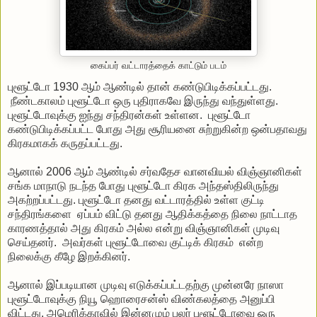
கைப்பர் வட்டாரத்தைக் காட்டும் படம்
புளூட்டோ 1930 ஆம் ஆண்டில் தான் கண்டுபிடிக்கப்பட்டது.
நீண்டகாலம் புளூட்டோ ஒரு புதிராகவே இருந்து வந்துள்ளது.
புளூட்டோவுக்கு ஐந்து சந்திரன்கள் உள்ளன. புளூட்டோ
கண்டுபிடிக்கப்பட்ட போது அது சூரியனை சுற்றுகின்ற ஒன்பதாவது
கிரகமாகக் கருதப்பட்டது.
ஆனால் 2006 ஆம் ஆண்டில் சர்வதேச வானவியல் விஞ்ஞானிகள்
சங்க மாநாடு நடந்த போது புளூட்டோ கிரக அந்தஸ்திலிருந்து
அகற்றப்பட்டது. புளூட்டோ தனது வட்டாரத்தில் உள்ள குட்டி
சந்திரங்களை ஏப்பம் விட்டு தனது ஆதிக்கத்தை நிலை நாட்டாத
காரணத்தால் அது கிரகம் அல்ல என்று விஞ்ஞானிகள் முடிவு
செய்தனர். அவர்கள் புளூட்டோவை குட்டிக் கிரகம் என்ற
நிலைக்கு கீழே இறக்கினர்.
ஆனால் இப்படியான முடிவு எடுக்கப்பட்டதற்கு முன்னரே நாஸா
புளூட்டோவுக்கு நியூ ஹொரைசன்ஸ் விண்கலத்தை அனுப்பி
விட்டது. அமெரிக்காவில் இன்னமும் பலர் புளூட்டோவை ஒரு