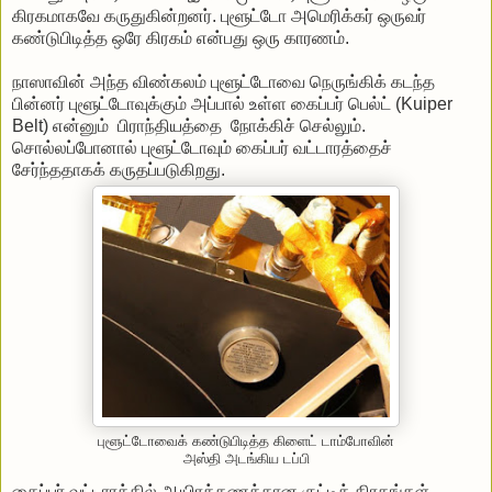
கிரகமாகவே கருதுகின்றனர். புளூட்டோ அமெரிக்கர் ஒருவர்
கண்டுபிடித்த ஒரே கிரகம் என்பது ஒரு காரணம்.
நாஸாவின் அந்த விண்கலம் புளூட்டோவை நெருங்கிக் கடந்த
பின்னர் புளூட்டோவுக்கும் அப்பால் உள்ள கைப்பர் பெல்ட் (Kuiper
Belt) என்னும் பிராந்தியத்தை நோக்கிச் செல்லும்.
சொல்லப்போனால் புளூட்டோவும் கைப்பர் வட்டாரத்தைச்
சேர்ந்ததாகக் கருதப்படுகிறது.
புளூட்டோவைக் கண்டுபிடித்த கிளைட் டாம்போவின்
அஸ்தி அடங்கிய டப்பி
கைப்பர் வட்டாரத்தில் ஆயிரக்கணக்கான குட்டிக் கிரகங்கள்