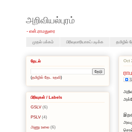
அறிவியல்புரம்
- என்.ராமதுரை
முதல் பக்கம்
பிரிவுவாரியாகப் படிக்க
தமிழில் 
Oct 
தேடல்
ரா
(
தமிழில் தேட உதவி
)
அறிவ
பிரிவுகள் / Labels
அக்ட
GSLV
(6)
இறுத
PSLV
(4)
அவ
அணு உலை
(6)
சொல்