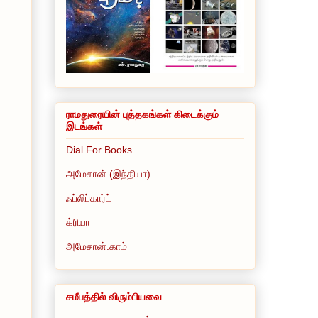
ராமதுரையின் புத்தகங்கள் கிடைக்கும்
இடங்கள்
Dial For Books
அமேசான் (இந்தியா)
ஃப்லிப்கார்ட்
க்ரியா
அமேசான்.காம்
சமீபத்தில் விரும்பியவை