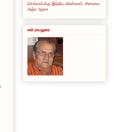
செவ்வாய்க்கு இந்திய விண்கலம்: சீனாவை
மிஞ்ச ஆசை
என்.ராமதுரை
ய