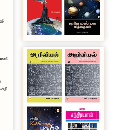
ுதி
ினமணி
ு
ன்றி.