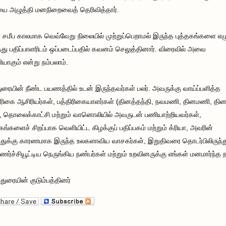
 அழுத்தி மனநிறைவைத் தெரிவித்தார்.
 சமீப காலமாக வெவ்வேறு நிலையில் முற்றுப்பெறாமல் இருந்த புத்தகங்களை எழ
த்து பதிப்பாளரிடம் ஒப்படைப்பதில் கவனம் செலுத்தினார். விரைவில் அவை
யாகும் என்று நம்பலாம்.
ுரையின் நீண்ட பயணத்தில் உடன் இருந்தவர்கள் பலர். அவருக்கு வாய்ப்பளித்த
ிரிகை ஆசிரியர்கள், பத்திரிகையாளர்கள் (தினத்தந்தி, நவமணி, தினமணி, த
்), தொலைக்காட்சி மற்றும் வானொலியில் அவருடன் பணியாற்றியவர்கள்,
தகங்களைச் சிறப்பாக வெளியிட்ட கிழக்குப் பதிப்பகம் மற்றும் க்ரியா, அவரின்
்துக்கு காரணமாக இருந்த உலகளாவிய வாசகர்கள், இறுதிவரை தொடர்பிலிருந்த
துணர்ச்சியூட்டிய நெருங்கிய நண்பர்கள் மற்றும் உறவினருக்கு எங்கள் மனமார்ந்த ந
மதுரையின் குடும்பத்தினர்