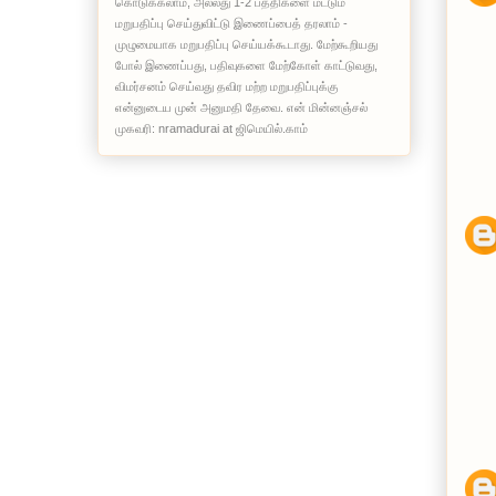
கொடுக்கலாம், அல்லது 1-2 பத்திகளை மட்டும்
மறுபதிப்பு செய்துவிட்டு இணைப்பைத் தரலாம் -
முழுமையாக மறுபதிப்பு செய்யக்கூடாது. மேற்கூறியது
போல் இணைப்பது, பதிவுகளை மேற்கோள் காட்டுவது,
விமர்சனம் செய்வது தவிர மற்ற மறுபதிப்புக்கு
என்னுடைய முன் அனுமதி தேவை. என் மின்னஞ்சல்
முகவரி: nramadurai at ஜிமெயில்.காம்