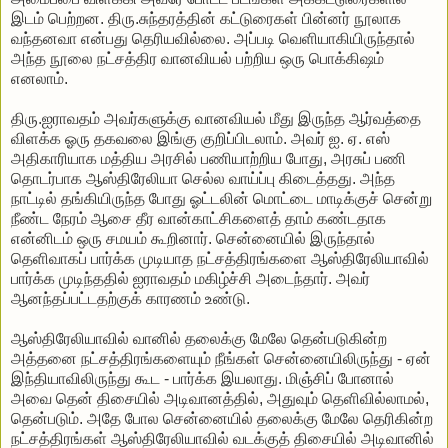
இடம் பெற்றன. திரு.சுந்தரத்தின் கட்டுரைகள் பின்னர் நூலாக
வந்தனவா என்பது தெரியவில்லை. அப்படி வெளியாகியிருந்தால்
அந்த நூலை நட்சத்திர வானவியல் பற்றிய ஒரு பொக்கிஷம்
எனலாம்.
திரு.ஐராவதம் அவர்களுக்கு வானவியல் மீது இருந்த ஆர்வத்தை
விளக்க ஓரு தகவலை இங்கு குறிப்பிடலாம். அவர் ஐ. ஏ. எஸ்
அதிகாரியாக மத்திய அரசில் பணியாற்றிய போது, அரசுப் பணி
தொடர்பாக ஆஸ்திரேலியா செல்ல வாய்ப்பு கிடைத்தது. அந்த
நாட்டில் தங்கியிருந்த போது ஓட்டலின் மொட்டை மாடிக்குச் சென்று
நீண்ட நேரம் ஆசை தீர வான்காட்சிகளைத் தாம் கண்டதாக
என்னிடம் ஒரு சமயம் கூறினார். சென்னையில் இருந்தால்
தெளிவாகப் பார்க்க முடியாத நட்சத்திரங்களை ஆஸ்திரேலியாவில்
பார்க்க முடிந்ததில் ஐராவதம் மகிழ்ச்சி அடைந்தார். அவர்
ஆனந்தப்பட்டதற்குக் காரணம் உண்டு.
ஆஸ்திரேலியாவில் வானில் தலைக்கு மேலே தென்படுகின்ற
அத்தனை நட்சத்திரங்களையும் நீங்கள் சென்னையிலிருந்து - ஏன்
இந்தியாவிலிருந்து கூட - பார்க்க இயலாது. மிஞ்சிப் போனால்
அவை தென் திசையில் அடிவானத்தில், அதுவும் தெளிவில்லாமல்,
தென்படும். அதே போல சென்னையில் தலைக்கு மேலே தெரிகின்ற
நட்சத்திரங்கள் ஆஸ்திரேலியாவில் வடக்குத் திசையில் அடிவானில்