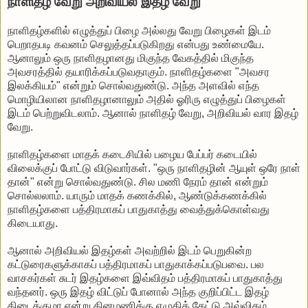
நாளிதழ் வேறு அறிவியல் இதழ் வேறு
நாளிதழ்களில் எழுத்துப் பிழை அல்லது வேறு பிழைகள் இடம்
பெறாதபடி கவனம் செலுத்தப்படுகிறது என்பது உண்மையே.
ஆனாலும் ஒரு நாளிதழானது மிகுந்த வேகத்தில் மிகுந்த
அவசரத்தில் தயாரிக்கப்படுவதாகும். நாளிதழ்களை "அவசர
இலக்கியம்" என்றும் சொல்வதுண்டு. அந்த அளவில் எந்த
மொழியிலான நாளிதழானாலும் அதில் ஓரிரு எழுத்துப் பிழைகள்
இடம் பெற்றுவிடலாம். ஆனால் நாளிதழ் வேறு, அறிவியல் வார இதழ்
வேறு.
நாளிதழ்களை மாதக் கடைசியில் பழைய பேப்பர் கடையில்
விலைக்குப் போட்டு விடுவார்கள். "ஒரு நாளிதழின் ஆயுள் ஒரே நாள்
தான்" என்று சொல்வதுண்டு. சில மணி நேரம் தான் என்றும்
சொல்லலாம். யாரும் மாதக் கணக்கில், ஆண்டுக்கணக்கில்
நாளிதழ்களை பத்திரமாகப் பாதுகாத்து வைத்துக்கொள்வது
கிடையாது.
ஆனால் அறிவியல் இதழ்கள் அவற்றில் இடம் பெறுகின்ற
கட்டுரைகளுக்காகப் பத்திரமாகப் பாதுகாக்கப்படுபவை. பல
வாசகர்கள் சுடர் இதழ்களை இவ்விதம் பத்திரமாகப் பாதுகாத்து
வந்தனர். ஒரு இதழ் விட்டுப் போனால் அந்த குறிப்பிட்ட இதழ்
கிடைக்குமா என்று தினமணிக்கு எழுதிக் கேட்டு அவ்விதம்