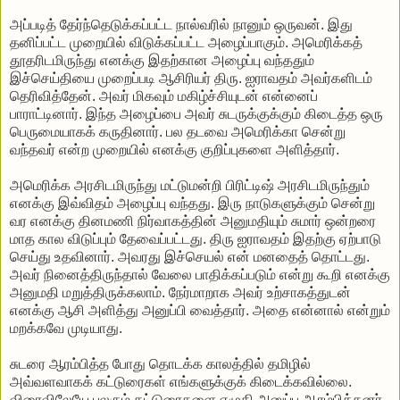
அப்படித் தேர்ந்தெடுக்கப்பட்ட நால்வரில் நானும் ஒருவன். இது
தனிப்பட்ட முறையில் விடுக்கப்பட்ட அழைப்பாகும். அமெரிக்கத்
தூதரிடமிருந்து எனக்கு இதற்கான அழைப்பு வந்ததும்
இச்செய்தியை முறைப்படி ஆசிரியர் திரு. ஐராவதம் அவர்களிடம்
தெரிவித்தேன். அவர் மிகவும் மகிழ்ச்சியுடன் என்னைப்
பாராட்டினார். இந்த அழைப்பை அவர் சுடருக்குக்கும் கிடைத்த ஒரு
பெருமையாகக் கருதினார். பல தடவை அமெரிக்கா சென்று
வந்தவர் என்ற முறையில் எனக்கு குறிப்புகளை அளித்தார்.
அமெரிக்க அரசிடமிருந்து மட்டுமன்றி பிரிட்டிஷ் அரசிடமிருந்தும்
எனக்கு இவ்விதம் அழைப்பு வந்தது. இரு நாடுகளுக்கும் சென்று
வர எனக்கு தினமணி நிர்வாகத்தின் அனுமதியும் சுமார் ஒன்றரை
மாத கால விடுப்பும் தேவைப்பட்டது. திரு ஐராவதம் இதற்கு ஏற்பாடு
செய்து உதவினார். அவரது இச்செயல் என் மனதைத் தொட்டது.
அவர் நினைத்திருந்தால் வேலை பாதிக்கப்படும் என்று கூறி எனக்கு
அனுமதி மறுத்திருக்கலாம். நேர்மாறாக அவர் உற்சாகத்துடன்
எனக்கு ஆசி அளித்து அனுப்பி வைத்தார். அதை என்னால் என்றும்
மறக்கவே முடியாது.
சுடரை ஆரம்பித்த போது தொடக்க காலத்தில் தமிழில்
அவ்வளவாகக் கட்டுரைகள் எங்களுக்குக் கிடைக்கவில்லை.
விரைவிலேயே பலரும் கட்டுரைகளை எழுதி அனுப்ப ஆரம்பித்தனர்.