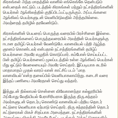
கிரகங்கள் அந்த மாதத்தில் வானில் எங்கெங்கே தென்படும்
என்பதைக் காட்டும். படத்தில் கிரகங்கள் மற்றும் நட்சத்திரங்களின்
பெயர்கள் ஆங்கிலத்தில் குறிப்பிடப்பட்டிருக்கும். அப்படங்களை
ஆங்கிலப் பெயர்களுடன் வெளியிடுவதில் அர்த்தமில்லை.
அவற்றைத் தமிழில் தரவேண்டும்.
கிரகங்களின் பெயரைப் பொருத்த வரையில் பிரச்சினை இல்லை.
நட்சத்திரங்களைப் பொருத்தவரையில் அவற்றின் பெயர்களுக்கு
ஈடான தமிழ்ப் பெயர்கள் வேண்டுமே. வானவியல் பற்றி ஆழ்ந்த
ஞானம் கொண்டவர் என்பதால் நட்சத்திரங்களின் தமிழ்ப்
பெயர்களை அவரே எழுதிக் கொடுப்பார். கம்போஸ் செய்யப்பட்ட
பின் தமிழ்ப் பெயர்களைப் மூலப்படத்தில் உள்ள ஆங்கிலப் பெயர்கள்
மீது ஒட்டும் வேலையையும் அவரே செய்தார். இப்படியாக சுடரில்
மாதாமாதம் முதல் வாரம் வான் காட்சிப் படம் "மாத
வானவியல்"என்ற தலைப்பில் வெளியாகலாயிற்று. கடைசி வரை
இந்தப் பணியை அவரேதான் செய்து வந்தார்.
இத்துடன் நில்லாமல் சென்னை விவேகானந்தா கல்லூரியில்
அப்போது வேதியியல் பேராசிரியராக இருந்த திரு.சுந்தரம்
அவர்களுடன் தொடர்பு கொண்டு வானவியல் பற்றிய தொடர்
கட்டுரை வெளியாக ஏற்பாடு செய்தார். திரு சுந்தரத்தின் தொடர்
கட்டுரைகள் மிகச் சிறப்பாக அமைந்தன. நட்சத்திரங்களின்
அமைப்பை விளக்கி அவரே போட்ட படங்கள் அக்கட்டுரைகளில்