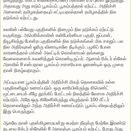
நிகழ்ந்தது. ரிக்டர் ஸ்கேல்(Richter) அளவில் 8.6 புள்ளி இருந்தது.
அதாவது அது கடும் பூகம்பம். பூகம்பத்தால் ஏற்பட்ட அதிர்ச்சி
அலைகள் தமிழகத்தையும் எட்டியதால்தான் தமிழகத்தில் நில
நடுக்கம் ஏற்பட்டது.
உலகின் பல்வேறு பகுதிகளில் தினமும் நில நடுக்கம் ஏற்பட்டு
வருகிறது. அமெரிக்காவின் கலிபோர்னியா பகுதி, ஜப்பான்,
நியூசீலந்து போன்ற பகுதிகளில் நில நடுக்கங்கள் மிக சகஜம். பல
நில அதிர்வுகள் ஓரிரு வினாடிகளே நீடிக்கும். பழகிப் போன
காரணத்தால் மக்கள் அலட்டிக் கொள்ளாமல் தங்களது
வேலைகளைக் கவனித்துக் கொண்டிருப்பர். ஆனால் ரிக்டர் ஸ்கேல்
அளவில் 8 என்பதான பூகம்பம் சராசரியாக ஓராண்டில் ஒரு முறை
தான் நிகழ்வதாகும்.
அப்படியான பூகம்பத்தின் அதிர்ச்சி மிகத் தொலைவில் உள்ள
பகுதிகளிலும் உணரப்படும். ஒரு லாரியிலிருந்து சிமெண்ட்
மூட்டையைக் கீழே தூக்கிப் போட்டால் நிலத்தில் லேசாக அதிர்ச்சி
ஏற்படும். அதே ஒரு கிரேனிலிருந்து விழுந்தால் 100 மீட்டர்
தொலைவிலும் அந்த அதிர்ச்சி உணரப்படும். பூகம்ப விஷயத்திலும்
இது பொருந்தும்.
ஆகவே தான் புதன்கிழமையன்று சுமத்ரா தீவுக்கு மேற்கே இரண்டு
தடவை ரிக்டர் ஸ்கேலில் 8 அளவுக்கு பூகம்பம் ஏற்பட்ட போது அது