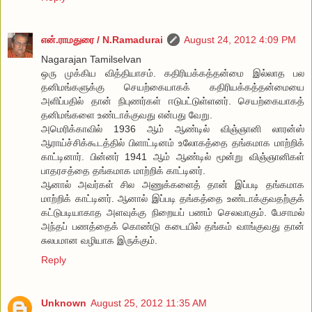
என்.ராமதுரை / N.Ramadurai
August 24, 2012 4:09 PM
Nagarajan Tamilselvan
ஒரு முக்கிய வித்தியாசம். கதிரியக்கத்தன்மை இல்லாத பல
தனிமங்களுக்கு செயற்கையாகக் கதிரியக்கத்தன்மையை
அளிப்பதில் தான் நிபுணர்கள் ஈடுபட்டுள்ளனர். செயற்கையாகத்
தனிமங்களை உண்டாக்குவது என்பது வேறு.
அமெரிக்காவில் 1936 ஆம் ஆண்டில் விஞ்ஞானி லாரன்ஸ்
ஆராய்ச்சிக்கூடத்தில் பிளாட்டினம் உலோகத்தை தங்கமாக மாற்றிக்
காட்டினார். பின்னர் 1941 ஆம் ஆண்டில் மூன்று விஞ்ஞானிகள்
பாதரசத்தை தங்கமாக மாற்றிக் காட்டினர்.
ஆனால் அவர்கள் சில அணுக்களைத் தான் இப்படி தங்கமாக
மாற்றிக் காட்டினர். ஆனால் இப்படி தங்கத்தை உண்டாக்குவதற்குக்
கட்டுபடியாகாத அளவுக்கு நிறையப் பணம் செலவாகும். பேசாமல்
அந்தப் பணத்தைக் கொண்டு கடையில் தங்கம் வாங்குவது தான்
சுலபமான வழியாக இருக்கும்.
Reply
Unknown
August 25, 2012 11:35 AM