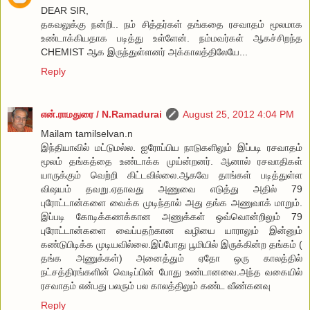
DEAR SIR,
தகவலுக்கு நன்றி.. நம் சித்தர்கள் தங்கதை ரசவாதம் மூலமாக
உண்டாக்கியதாக படித்து உள்ளேன். நம்மவர்கள் ஆகச்சிறந்த
CHEMIST ஆக இருந்துள்ளனர் அக்காலத்திலேயே...
Reply
என்.ராமதுரை / N.Ramadurai
August 25, 2012 4:04 PM
Mailam tamilselvan.n
இந்தியாவில் மட்டுமல்ல. ஐரோப்பிய நாடுகளிலும் இப்படி ரசவாதம்
மூலம் தங்கத்தை உண்டாக்க முய்ன்றனர். ஆனால் ரசவாதிகள்
யாருக்கும் வெற்றி கிட்டவில்லை.ஆகவே தாங்கள் படித்துள்ள
விஷயம் தவறு.ஏதாவது அணுவை எடுத்து அதில் 79
புரோட்டான்களை வைக்க முடிந்தால் அது தங்க அணுவாக் மாறும்.
இப்படி கோடிக்கணக்கான அணுக்கள் ஒவ்வொன்றிலும் 79
புரோட்டான்களை வைப்பதற்கான வழியை யாராலும் இன்னும்
கண்டுபிடிக்க முடியவில்லை.இப்போது பூமியில் இருக்கின்ற தங்கம் (
தங்க அணுக்கள்) அனைத்தும் ஏதோ ஒரு காலத்தில்
நட்சத்திரங்களின் வெடிப்பின் போது உண்டானவை.அந்த வகையில்
ரசவாதம் என்பது பலரும் பல காலத்திலும் கண்ட வீண்கனவு
Reply