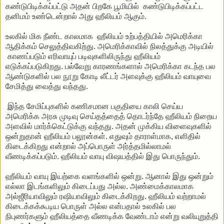
கண்டுபிடிக்கப்பட்டு அதன் பிறகே பூமியில் கண்டுபிடிக்கப்பட்ட
தனிமம் உண்டென்றால் அது ஹீலியம் ஆகும்.
உலகில் மிக நீண்ட காலமாக ஹீலியம் உற்பத்தியில் அமெரிக்கா
ஆதிக்கம் செலுத்திவகிற்து. அமெரிக்காவில் நிலத்துக்கு அடியில்
காணப்படும் எரிவாயுப் படிவுகளிலிருந்து ஹீலியம்
எடுக்கப்படுகிறது. பல்வேறு காரணங்களால் அமெரிக்கா கடந்த பல
ஆண்டுகளில் பல நூறு கோடி லீட்டர் அளவுக்கு ஹீலியம் வாயுவை
சேமித்து வைத்து வந்தது.
இந்த சேமிப்புகளில் கணிசமான பகுதியை காலி செய்ய
அமெரிக்க அரசு முடிவு செய்தத்தைத் தொடர்ந்தே ஹீலியம் நிறைய
அளவில் மார்க்கெட்டுக்கு வந்தது. அதன் முக்கிய விளைவுகளில்
ஒன்றுதான் ஹீலியம் பலூன்கள். எதுவும் தாராள்மாக, எளிதில்
கிடைக்கிறது என்றால் அப்பொருள் அர்த்தமில்லாமல்
வீணடிக்கப்படும். ஹீலியம் வாயு விஷயத்தில் இது பொருந்தும்.
ஹீலியம் வாயு இயற்கை வளங்களில் ஒன்று. ஆனால் இது ஒன்றும்
எல்லா இடங்களிலும் கிடைப்பது அல்ல. அண்மைக்காலமாக
அல்ஜீரியாவிலும் ரஷியாவிலும் கிடைக்கிறது. ஹீலியம் வற்றாமல்
கிடைக்கக்கூடிய பொருள் அல்ல என்பதால் உலகில் பல
நிபுணர்களும் ஹீலியத்தை வீணடிக்க வேண்டாம் என்று வலியுறுத்தி