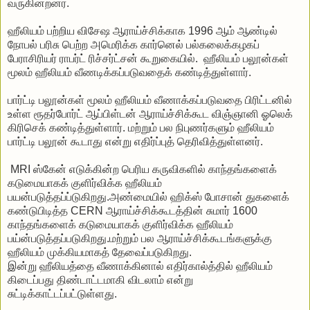
வருகின்றனர்.
ஹீலியம் பற்றிய விசேஷ ஆராய்ச்சிக்காக 1996 ஆம் ஆண்டில்
நோபல் பரிசு பெற்ற அமெரிக்க கார்னெல் பல்கலைக்கழகப்
பேராசிரியர் ராபர்ட் ரிச்சர்ட்சன் கூறுகையில். ஹீலியம் பலூன்கள்
மூலம் ஹீலியம் வீணடிக்கப்படுவதைக் கண்டித்துள்ளார்.
பார்ட்டி பலூன்கள் மூலம் ஹீலியம் வீணாக்கப்படுவதை பிரிட்டனில்
உள்ள ரூதர்போர்ட் ஆப்பிள்டன் ஆராய்ச்சிக்கூட விஞ்ஞானி ஓலெக்
கிரிசெக் கண்டித்துள்ளார். மற்றும் பல நிபுணர்களும் ஹீலியம்
பார்ட்டி பலூன் கூடாது என்று எதிர்ப்புத் தெரிவித்துள்ளனர்.
MRI ஸ்கேன் எடுக்கின்ற பெரிய கருவிகளில் காந்தங்களைக்
கடுமையாகக் குளிர்விக்க ஹீலியம்
பயன்படுத்தப்ப்டுகிறது.அண்மையில் ஹிக்ஸ் போசான் துகளைக்
கண்டுபிடித்த CERN ஆராய்ச்சிக்கூடத்தின் சுமார் 1600
காந்தங்களைக் கடுமையாகக் குளிர்விக்க ஹீலியம்
பய்ன்படுத்தப்படுகிறது.மற்றும் பல ஆராய்ச்சிக்கூடங்களுக்கு
ஹீலியம் முக்கியமாகத் தேவைப்படுகிறது.
இன்று ஹீலியத்தை வீணாக்கினால் எதிர்கால்த்தில் ஹீலியம்
கிடைப்பது திண்டாட்டமாகி விடலாம் என்று
சுட்டிக்காட்டப்பட்டுள்ளது.