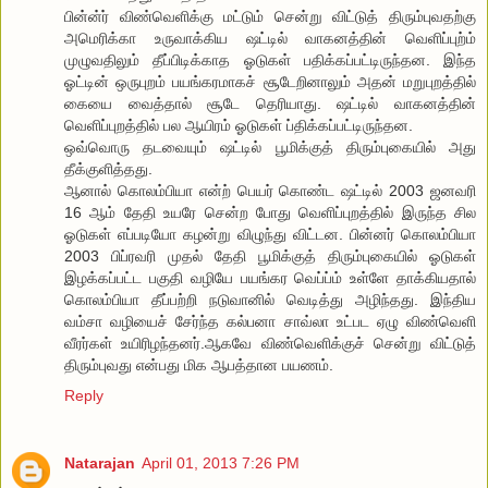
பின்ன்ர் விண்வெளிக்கு மட்டும் சென்று விட்டுத் திரும்புவதற்கு
அமெரிக்கா உருவாக்கிய ஷட்டில் வாகனத்தின் வெளிப்புற்ம்
முழுவதிலும் தீப்பிடிக்காத ஓடுகள் பதிக்கப்பட்டிருந்தன. இந்த
ஓட்டின் ஒருபுறம் பயங்கரமாகச் சூடேறினாலும் அதன் மறுபுறத்தில்
கையை வைத்தால் சூடே தெரியாது. ஷட்டில் வாகனத்தின்
வெளிப்புறத்தில் பல ஆயிரம் ஓடுகள் ப்திக்கப்பட்டிருந்தன.
ஒவ்வொரு தடவையும் ஷட்டில் பூமிக்குத் திரும்புகையில் அது
தீக்குளித்தது.
ஆனால் கொலம்பியா என்ற் பெயர் கொண்ட ஷட்டில் 2003 ஜனவரி
16 ஆம் தேதி உயரே சென்ற போது வெளிப்புறத்தில் இருந்த சில
ஓடுகள் எப்படியோ கழன்று விழுந்து விட்டன. பின்னர் கொலம்பியா
2003 பிப்ரவரி முதல் தேதி பூமிக்குத் திரும்புகையில் ஓடுகள்
இழக்கப்பட்ட பகுதி வழியே பயங்கர வெப்ப்ம் உள்ளே தாக்கியதால்
கொலம்பியா தீப்பற்றி நடுவானில் வெடித்து அழிந்தது. இந்திய
வம்சா வழியைச் சேர்ந்த கல்பனா சாவ்லா உட்பட ஏழு விண்வெளி
வீரர்கள் உயிரிழந்தனர்.ஆகவே விண்வெளிக்குச் சென்று விட்டுத்
திரும்புவது என்பது மிக ஆபத்தான பயணம்.
Reply
Natarajan
April 01, 2013 7:26 PM