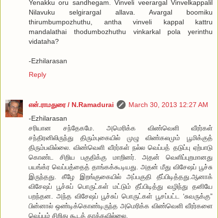
Yenakku oru sandhegam. Vinveli veerargal Vinvelkappalil
Nilavuku selgirargal allava. Avargal boomiku
thirumbumpozhuthu, antha vinveli kappal kattru
mandalathai thodumbozhuthu vinkarkal pola yerinthu
vidataha?
-Ezhilarasan
Reply
என்.ராமதுரை / N.Ramadurai
March 30, 2013 12:27 AM
-Ezhilarasan
சரியான சந்தேகமே. அமெரிக்க விண்வெளி வீரர்கள்
சந்திரனிலிருந்து திரும்புகையில் முழு விண்கலமும் பூமிக்குத்
திரும்பவில்லை. விண்வெளி வீரர்கள் நல்ல வெப்பத் தடுப்பு ஏற்பாடு
கொண்ட சிறிய பகுதிக்கு மாறினர். அதன் வெளிப்புறமானது
பயங்க்ர வெப்பத்தைத் தாங்கக்கூடியது. அதன் மீது விசேஷப் பூச்சு
இருந்தது. கீழே இறங்குகையில் அப்பகுதி தீப்பிடித்தது.ஆனாக்
விசேஷப் பூச்சுப் பொருட்கள் மட்டும் தீப்பிடித்து வழிந்து தனியே
பறந்தன. அந்த விசேஷப் பூச்சுப் பொருட்கள் பூசப்பட்ட ‘சுவருக்கு”
பின்னால் ஒண்டிக்கொண்டிருந்த அமெரிக்க விண்வெளி வீரர்களை
வெப்பம் சிறிது கூடத் தாக்கவில்லை.