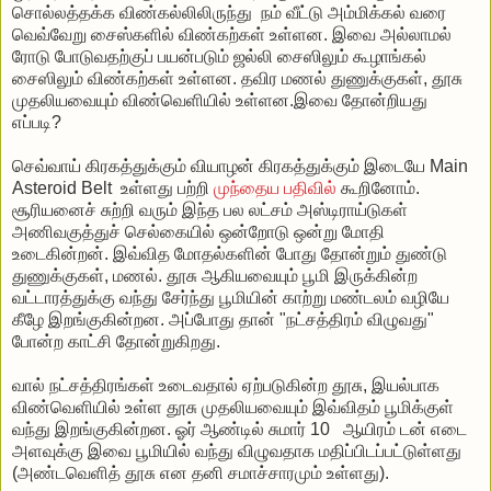
சொல்லத்தக்க விண்கல்லிலிருந்து நம் வீட்டு அம்மிக்கல் வரை
வெவ்வேறு சைஸ்களில் விண்கற்கள் உள்ளன. இவை அல்லாமல்
ரோடு போடுவதற்குப் பயன்படும் ஜல்லி சைஸிலும் கூழாங்கல்
சைஸிலும் விண்கற்கள் உள்ளன. தவிர மணல் துணுக்குகள், தூசு
முதலியவையும் விண்வெளியில் உள்ளன.இவை தோன்றியது
எப்படி?
செவ்வாய் கிரகத்துக்கும் வியாழன் கிரகத்துக்கும் இடையே Main
Asteroid Belt உள்ளது பற்றி
முந்தைய பதிவில்
கூறினோம்.
சூரியனைச் சுற்றி வரும் இந்த பல லட்சம் அஸ்டிராய்டுகள்
அணிவகுத்துச் செல்கையில் ஒன்றோடு ஒன்று மோதி
உடைகின்றன். இவ்வித மோதல்களின் போது தோன்றும் துண்டு
துணுக்குகள், மணல். தூசு ஆகியவையும் பூமி இருக்கின்ற
வட்டாரத்துக்கு வந்து சேர்ந்து பூமியின் காற்று மண்டலம் வழியே
கீழே இறங்குகின்றன. அப்போது தான் "நட்சத்திரம் விழுவது"
போன்ற காட்சி தோன்றுகிறது.
வால் நட்சத்திரங்கள் உடைவதால் ஏற்படுகின்ற தூசு, இயல்பாக
விண்வெளியில் உள்ள தூசு முதலியவையும் இவ்விதம் பூமிக்குள்
வந்து இறங்குகின்றன. ஓர் ஆண்டில் சுமார் 10 ஆயிரம் டன் எடை
அளவுக்கு இவை பூமியில் வந்து விழுவதாக மதிப்பிடப்பட்டுள்ளது
(அண்டவெளித் தூசு என தனி சமாச்சாரமும் உள்ளது).