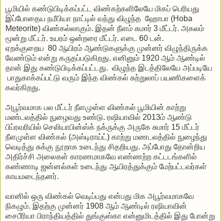
பூமியில் கண்டுபிடிக்கப்பட்ட விண்கற்களிலேயே மிகப் பெரியது
இப்போதைய நமீபியா நாட்டில் வந்து விழுந்த ஹோபா (Hoba
Meteorite) விண்கல்லாகும். இதன் நீளம் சுமார் 3 மீட்டர். அகலம்
மூன்று மீட்டர். உயரம் ஒன்றரை மீட்டர். எடை 60 டன்.
ஏறக்குறைய 80 ஆயிரம் ஆண்டுகளுக்கு முன்னர் விழுந்திருக்க
வேண்டும் என்று கருதப்படுகிறது. எனினும் 1920 ஆம் ஆண்டில்
தான் இது கண்டுபிடிக்கப்பட்டது. விழுந்த இடத்திலேயே அப்படியே
பாதுகாக்கப்பட்டு வரும் இந்த விண்கல் சுற்றுலாப் பயணிகளைக்
கவர்கிறது.
அபூர்வமாக பல மீட்டர் நீளமுள்ள விண்கல் பூமியின் காற்று
மண்டலத்தில் நுழைவது உண்டு. ரஷியாவில் 2013ம் ஆண்டு
பிப்ரவரியில் செலியாபின்ஸ்க் நக்ருக்கு அருகே சுமார் 15 மீட்டர்
நீளமுள்ள விண்கல் (அஸ்டிராய்ட்) காற்று மணடலத்தில் நுழைந்து
வெடித்து சுக்கு நூறாக உடைந்து சிதறியது. அப்போது தோன்றிய
அதிர்ச்சி அலைகள் காரணமாகவே எண்ணற்ற கட்டடங்களில்
கண்ணாடி ஜன்னல்கள் உடைந்து ஆயிரத்துக்கும் மேற்பட்டவர்கள்
காயமடைந்தனர்.
வானில் ஒரு விண்கல் வெடிப்பது என்பது மிக அபூர்வமாகவே
நிகழும். இதற்கு முன்னர் 1908 ஆம் ஆண்டில் ரஷியாவின்
சைபீரியா பிராந்தியத்தில் துங்குஸ்கா என்னுமிடத்தில் இது போன்று