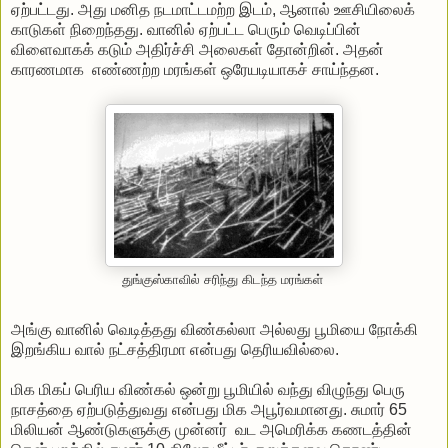
ஏற்பட்டது. அது மனித நடமாட்டமற்ற இடம், ஆனால் ஊசியிலைக்
காடுகள் நிறைந்தது. வானில் ஏற்பட்ட பெரும் வெடிப்பின்
விளைவாகக் கடும் அதிர்ச்சி அலைகள் தோன்றின். அதன்
காரணமாக எண்ணற்ற மரங்கள் ஒரேயடியாகச் சாய்ந்தன.
துங்குஸ்காவில் சரிந்து கிடந்த மரங்கள்
அங்கு வானில் வெடித்தது விண்கல்லா அல்லது பூமியை நோக்கி
இறங்கிய வால் நட்சத்திரமா என்பது தெரியவில்லை.
மிக மிகப் பெரிய விண்கல் ஒன்று பூமியில் வந்து விழுந்து பெரு
நாசத்தை ஏற்படுத்துவது என்பது மிக அபூர்வமானது. சுமார் 65
மிலியன் ஆண்டுகளுக்கு முன்னர் வட அமெரிக்க கணடத்தின்