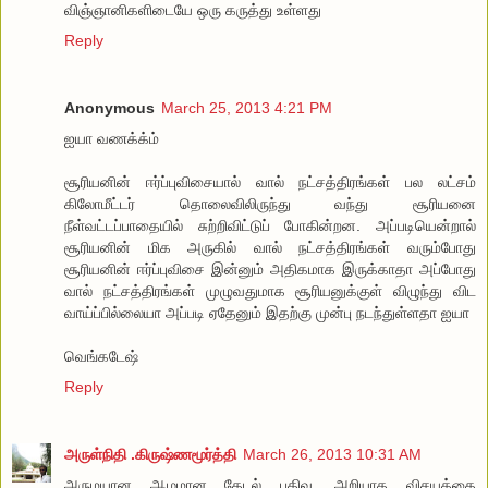
விஞ்ஞானிகளிடையே ஒரு கருத்து உள்ளது
Reply
Anonymous
March 25, 2013 4:21 PM
ஐயா வணக்க்ம்
சூரியனின் ஈர்ப்புவிசையால் வால் நட்சத்திரங்கள் பல லட்சம்
கிலோமீட்டர் தொலைவிலிருந்து வந்து சூரியனை
நீள்வட்டப்பாதையில் சுற்றிவிட்டுப் போகின்றன. அப்படியென்றால்
சூரியனின் மிக அருகில் வால் நட்சத்திரங்கள் வரும்போது
சூரியனின் ஈர்ப்புவிசை இன்னும் அதிகமாக இருக்காதா அப்போது
வால் நட்சத்திரங்கள் முழுவதுமாக சூரியனுக்குள் விழுந்து விட
வாய்ப்பில்லையா அப்படி ஏதேனும் இதற்கு முன்பு நடந்துள்ளதா ஐயா
வெங்கடேஷ்
Reply
அருள்நிதி .கிருஷ்ணமூர்த்தி
March 26, 2013 10:31 AM
அருமயான ஆழமான தேடல் பதிவு .அறியாத விசயத்தை