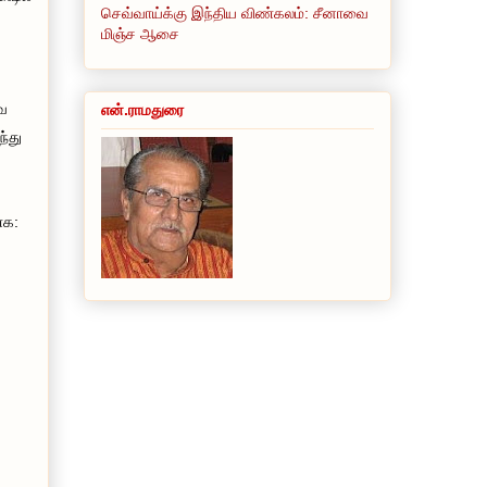
செவ்வாய்க்கு இந்திய விண்கலம்: சீனாவை
மிஞ்ச ஆசை
வே
என்.ராமதுரை
ந்து
்க: