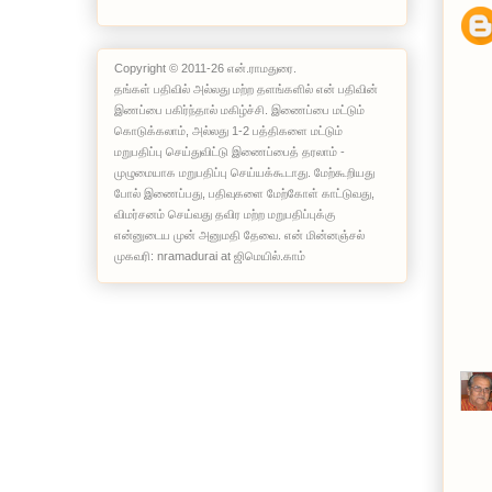
Copyright © 2011-26 என்.ராமதுரை.
தங்கள் பதிவில் அல்லது மற்ற தளங்களில் என் பதிவின்
இணப்பை பகிர்ந்தால் மகிழ்ச்சி. இணைப்பை மட்டும்
கொடுக்கலாம், அல்லது 1-2 பத்திகளை மட்டும்
மறுபதிப்பு செய்துவிட்டு இணைப்பைத் தரலாம் -
முழுமையாக மறுபதிப்பு செய்யக்கூடாது. மேற்கூறியது
போல் இணைப்பது, பதிவுகளை மேற்கோள் காட்டுவது,
விமர்சனம் செய்வது தவிர மற்ற மறுபதிப்புக்கு
என்னுடைய முன் அனுமதி தேவை. என் மின்னஞ்சல்
முகவரி: nramadurai at ஜிமெயில்.காம்