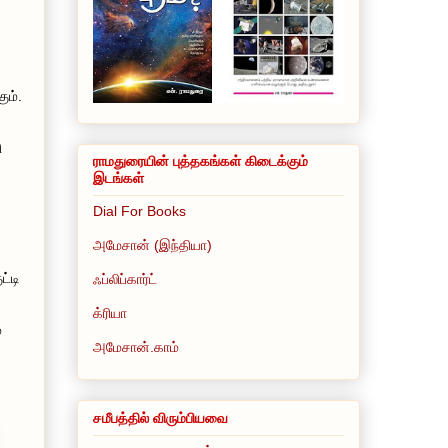
ும்.
ி
ராமதுரையின் புத்தகங்கள் கிடைக்கும்
இடங்கள்
Dial For Books
அமேசான் (இந்தியா)
ட்டி
ஃப்லிப்கார்ட்
க்ரியா
்
அமேசான்.காம்
சமீபத்தில் விரும்பியவை