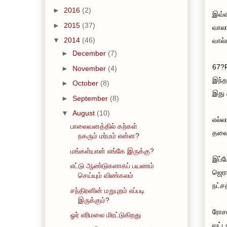
►
2016
(2)
இவ்வ
►
2015
(37)
வாலா
▼
2014
(46)
வால்
►
December
(7)
67?P
►
November
(4)
இந்த
►
October
(8)
இது 
►
September
(8)
▼
August
(10)
எல்ல
பாலைவனத்தில் கற்கள்
தலைக
நகரும் மர்மம் என்ன?
மங்கள்யான் எங்கே இருக்கு?
இப்ப
எட்டு ஆண்டுகளாகப் பயணம்
ஜெரா
செய்யும் விண்கலம்
நட்ச
சந்திரனின் மறுபுறம் எப்படி
இருக்கும்?
ரோசட
ஓர் எரிமலை மிரட்டுகிறது
வட்ட