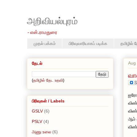
அறிவியல்புரம்
- என்.ராமதுரை
முதல் பக்கம்
பிரிவுவாரியாகப் படிக்க
தமிழில் 
Aug 
தேடல்
வா
(
தமிழில் தேட உதவி
)
ஐரோப
பிரிவுகள் / Labels
விண்
GSLV
(6)
விண்
ஆம் 
PSLV
(4)
விண்
அணு உலை
(6)