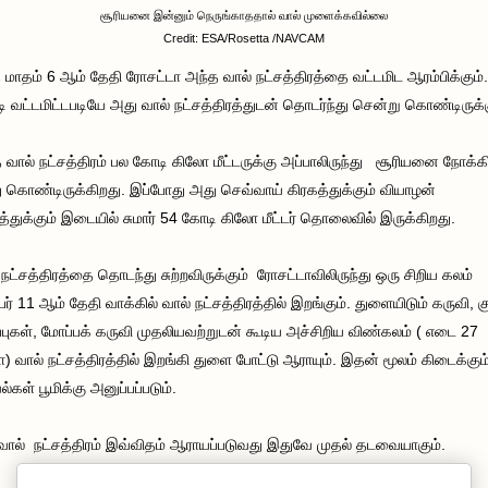
சூரியனை இன்னும் நெருங்காததால் வால் முளைக்கவில்லை
Credit: ESA/Rosetta /NAVCAM
 மாதம் 6 ஆம் தேதி ரோசட்டா அந்த வால் நட்சத்திரத்தை வட்டமிட ஆரம்பிக்கும்.
டி வட்டமிட்டபடியே அது வால் நட்சத்திரத்துடன் தொடர்ந்து சென்று கொண்டிருக்க
 வால் நட்சத்திரம் பல கோடி கிலோ மீட்டருக்கு அப்பாலிருந்து சூரியனை நோக்க
ு கொண்டிருக்கிறது. இப்போது அது செவ்வாய் கிரகத்துக்கும் வியாழன்
த்துக்கும் இடையில் சுமார் 54 கோடி கிலோ மீட்டர் தொலைவில் இருக்கிறது.
 நட்சத்திரத்தை தொடந்து சுற்றவிருக்கும் ரோசட்டாவிலிருந்து ஒரு சிறிய கலம்
பர் 11 ஆம் தேதி வாக்கில் வால் நட்சத்திரத்தில் இறங்கும். துளையிடும் கருவி, கு
்புகள், மோப்பக் கருவி முதலியவற்றுடன் கூடிய அச்சிறிய விண்கலம் ( எடை 27
) வால் நட்சத்திரத்தில் இறங்கி துளை போட்டு ஆராயும். இதன் மூலம் கிடைக்கும
்கள் பூமிக்கு அனுப்பப்படும்.
வால் நட்சத்திரம் இவ்விதம் ஆராயப்படுவது இதுவே முதல் தடவையாகும்.