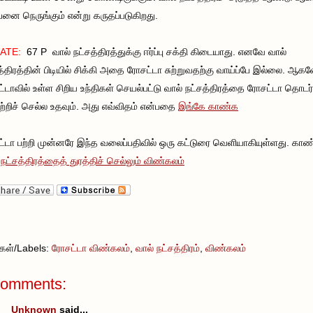
யனை நெருங்கும் என்று கருதப்படுகிறது.
ATE:
67 P வால் நட்சத்திரத்துக்கு ஈர்ப்பு சக்தி கிடையாது. எனவே வால்
த்திரத்தின் பிடியில் சிக்கி அதை ரோசட்டா சுற்றுவதற்கு வாய்ப்பே இல்லை. ஆக
்டாவில் உள்ள சிறிய உந்திகள் செயல்பட்டு வால் நட்சத்திரத்தை ரோசட்டா தொடர்
பற்றிச் செல்ல உதவும். அது எவ்விதம் என்பதை
இங்கே காண்க
்டா பற்றி முன்னரே இந்த வலைப்பதிவில் ஒரு கட்டுரை வெளியாகியுள்ளது. காண
 நட்சத்திரத்தைத் துரத்திச் செல்லும் விண்கலம்
வுகள்/Labels:
ரோசட்டா விண்கலம்
,
வால் நட்சத்திரம்
,
விண்கலம்
comments:
Unknown
said...