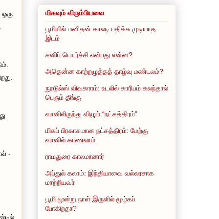
மிகவும் விரும்பியவை
் ஒரு
ு
பூமியில் மனிதன் காலடி பதிக்க முடியாத
இடம்
சனிப் பெயர்ச்சி என்பது என்ன?
ம்.
அதென்ன காற்றழுத்தத் தாழ்வு மண்டலம்?
ிறது.
நூடுல்ஸ் விவகாரம்: உடலில் காரீயம் கலந்தால்
பெரும் தீங்கு
வானிலிருந்து விழும் “நட்சத்திரம்”
து
மிகப் பிரகாசமான நட்சத்திரம்: மேற்கு
வானில் காணலாம்
வ் -
ராமதுரை காலமானார்
அப்துல் கலாம்: இந்தியாவை வல்லரசாக
மாற்றியவர்
பூமி மூன்று நாள் இருளில் மூழ்கப்
போகிறதா?
்டில்