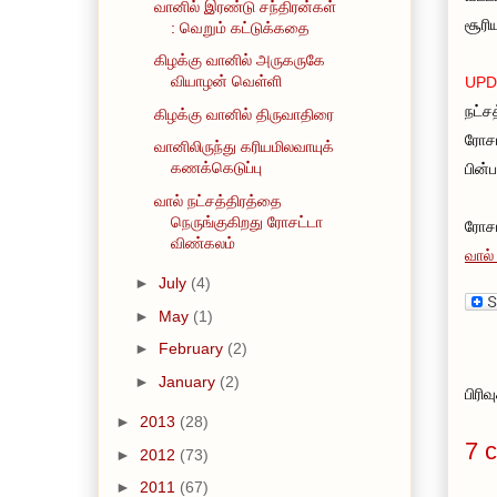
வானில் இரண்டு சந்திரன்கள்
சூரி
: வெறும் கட்டுக்கதை
கிழக்கு வானில் அருகருகே
வியாழன் வெள்ளி
UPD
நட்ச
கிழக்கு வானில் திருவாதிரை
ரோசட
வானிலிருந்து கரியமிலவாயுக்
கணக்கெடுப்பு
பின்
வால் நட்சத்திரத்தை
நெருங்குகிறது ரோசட்டா
ரோசட
விண்கலம்
வால்
►
July
(4)
►
May
(1)
►
February
(2)
►
January
(2)
பிரி
►
2013
(28)
7 
►
2012
(73)
►
2011
(67)