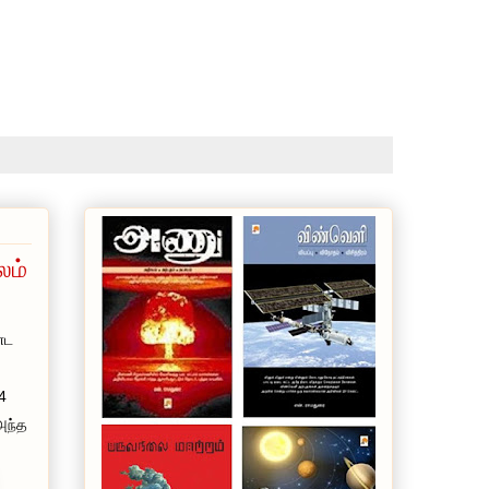
லம்
்ட
4
அந்த