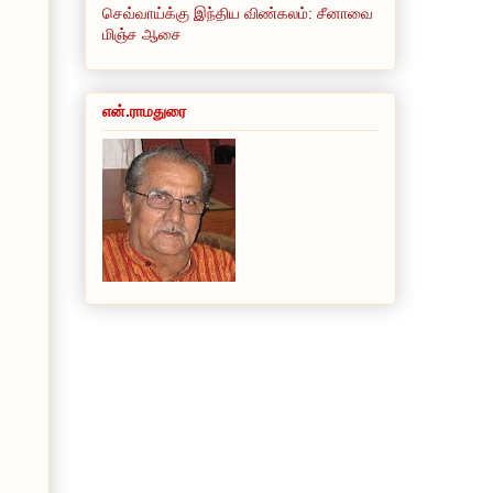
செவ்வாய்க்கு இந்திய விண்கலம்: சீனாவை
மிஞ்ச ஆசை
என்.ராமதுரை