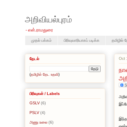
அறிவியல்புரம்
- என்.ராமதுரை
முதல் பக்கம்
பிரிவுவாரியாகப் படிக்க
தமிழில் 
Oct 
தேடல்
நா
(
தமிழில் தேட உதவி
)
அறி
பிரிவுகள் / Labels
அறிவ
GSLV
(6)
இப்ப
PSLV
(4)
இந்த
அணு உலை
(6)
எண்ண