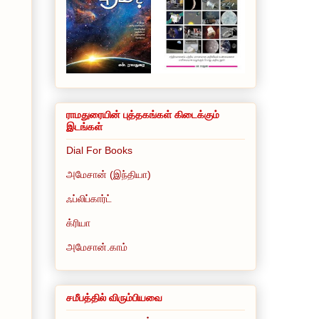
ராமதுரையின் புத்தகங்கள் கிடைக்கும்
இடங்கள்
Dial For Books
அமேசான் (இந்தியா)
ஃப்லிப்கார்ட்
க்ரியா
அமேசான்.காம்
.
சமீபத்தில் விரும்பியவை