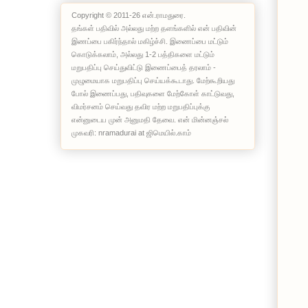
Copyright © 2011-26 என்.ராமதுரை.
தங்கள் பதிவில் அல்லது மற்ற தளங்களில் என் பதிவின்
இணப்பை பகிர்ந்தால் மகிழ்ச்சி. இணைப்பை மட்டும்
கொடுக்கலாம், அல்லது 1-2 பத்திகளை மட்டும்
மறுபதிப்பு செய்துவிட்டு இணைப்பைத் தரலாம் -
முழுமையாக மறுபதிப்பு செய்யக்கூடாது. மேற்கூறியது
போல் இணைப்பது, பதிவுகளை மேற்கோள் காட்டுவது,
விமர்சனம் செய்வது தவிர மற்ற மறுபதிப்புக்கு
என்னுடைய முன் அனுமதி தேவை. என் மின்னஞ்சல்
முகவரி: nramadurai at ஜிமெயில்.காம்