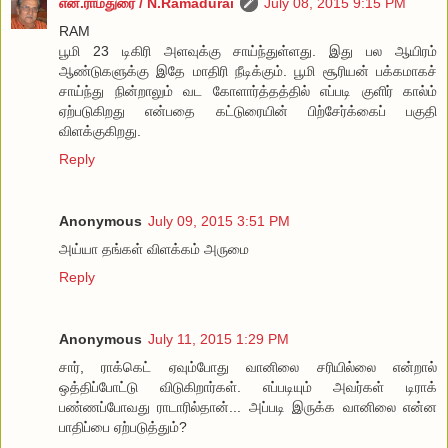
என்.ராமதுரை / N.Ramadurai
July 08, 2015 9:15 PM
RAM
பூமி 23 டிகிரி அளவுக்கு சாய்ந்துள்ளது. இது பல ஆயிரம்
ஆண்டுகளுக்கு இதே மாதிரி நீடிக்கும். பூமி சூரியன் பக்கமாகச்
சாய்ந்து நின்றாலும் வட கோளார்த்தத்தில் எப்படி குளிர் கால்ம்
ஏற்படுகிறது என்பதை கட்டுரையின் பிற்சேர்க்கைப் பகுதி
விளக்குகிறது.
Reply
Anonymous
July 09, 2015 3:51 PM
அய்யா தங்கள் விளக்கம் அருமை
Reply
Anonymous
July 11, 2015 1:29 PM
சார், ராக்கெட் ஏவும்போது வானிலை சரியில்லை என்றால்
ஒத்திப்போட்டு விடுகிறார்கள். எப்படியும் அவர்கள் டிராக்
பண்ணப்போவது ராடாரில்தான்... அப்படி இருக்க வானிலை என்ன
பாதிப்பை ஏற்படுத்தும்?