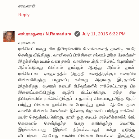
சரவணன்
Reply
என்.ராமதுரை / N.Ramadurai
July 11, 2015 6:32 PM
சரவணன்
ராக்கெட்டானது சில நிமிஷங்களில் மேகங்களைத் தாண்டி உயரே
சென்று விடுகிறது. வானிலைப் பிரச்சினை எல்லாம் இந்த மேகங்கள்
இருக்கின்ற உயரம் வரை தான். வானிலை பற்றி ராக்கெட் நிபுணர்கள்
அச்சப்படுவது மின்னல் தாக்கும் ஆபத்து அம்சம் தான்.
ராக்கெட்டை ஏவுதளத்தில் நிறுத்தி வைத்திருக்கும் வரையில்
மின்னலிலிருந்து பாதுகாப்பு உள்ளது. அதாவது இடிதாங்கி
இருக்கிறது. ஆனால் கடைசி நிமிஷங்களில் ராக்கெட்டானது பிற
இணைப்புகளிலிருந்து கழற்றி விடப்படுகிறது. அந்த சில
நிமிஷங்களில் ராக்கெட்டுக்குப் பாதுகாப்பு கிடையாது.அந்த நேரம்
பார்த்து மின்னல் தாக்கினால் பேராபத்து தான். ஆகவே தான்
வானில் மின்னல் மேகங்கள் இல்லாத நேரமாகப் பார்த்து ராக்கெட்
உயரே செலுத்தப்படுகிறது. நான் ஒரு சமயம் அமெரிக்காவில் கேப்
கெனவரல் சென்றிருந்த போது காரிலிருந்து வெளியே
இறங்கக்கூடாது (இறங்கி நிற்கக்கூடாது) என்று தடுத்து
விட்டார்கள். அப்போது வானில் மின்னல் மேகங்கள் இருந்ததே