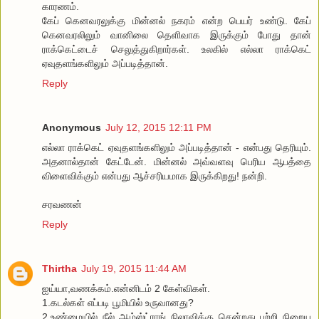
காரணம்.
கேப் கெனவரலுக்கு மின்னல் நகரம் என்ற பெயர் உண்டு. கேப்
கெனவரலிலும் வானிலை தெளிவாக இருக்கும் போது தான்
ராக்கெட்டைச் செலுத்துகிறார்கள். உலகில் எல்லா ராக்கெட்
ஏவுதளங்களிலும் அப்படித்தான்.
Reply
Anonymous
July 12, 2015 12:11 PM
எல்லா ராக்கெட் ஏவுதளங்களிலும் அப்படித்தான் - என்பது தெரியும்.
அதனால்தான் கேட்டேன். மின்னல் அவ்வளவு பெரிய ஆபத்தை
விளைவிக்கும் என்பது ஆச்சரியமாக இருக்கிறது! நன்றி.
சரவணன்
Reply
Thirtha
July 19, 2015 11:44 AM
ஐய்யா,வணக்கம்.என்னிடம் 2 கேள்விகள்.
1.கடல்கள் எப்படி பூமியில் உருவானது?
2.உண்மையில் நீல் ஆம்ஸ்ட்ராங் நிலாவிக்கு சென்றது பற்றி நிறைய