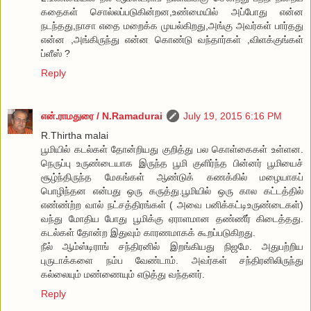
கதைகள் சொல்லப்படுகின்றன,உண்மையில் அப்போது என்ன
நடந்தது,நாசா எதை மறைக்க முயல்கிறது,அங்கு அவர்கள் பார்தது
என்ன ,அங்கிருந்து என்ன கொண்டு வந்தார்கள் ,விளக்குங்கள்
ப்ளீஸ் ?
Reply
என்.ராமதுரை / N.Ramadurai
July 19, 2015 6:16 PM
R.Thirtha malai
பூமியில் கடல்கள் தோன்றியது குறித்து பல கொள்கைகள் உள்ளன.
நெருப்பு உருண்டையாக இருந்த பூமி குளிர்ந்த பின்னர் பூமியைச்
சூழ்ந்திருந்த மேகங்கள் ஆண்டுக் கணக்கில் மழையாகப்
பொழிந்தன என்பது ஒரு கருத்து.பூமியில் ஒரு கால கட்டத்தில்
எண்ண்ற்ற வால் நட்சத்திரங்கள் ( அவை பனிக்கட்டிஉருண்டைகள்)
வந்து மோதிய போது பூமிக்கு ஏராளமான தண்ணீர் கிடைத்தது.
கடல்கள் தோன்ற இதுவும் காரணமாகக் கூறப்படுகிறது.
நீல் ஆம்ஸ்டிராங் சந்திரனில் இறங்கியது நிஜமே. அதுபற்றிய
புருடாக்களை நம்ப வேண்டாம். அவர்கள் சந்திரனிலிருந்து
கல்லையும் மண்ணையும் எடுத்து வந்தனர்.
Reply