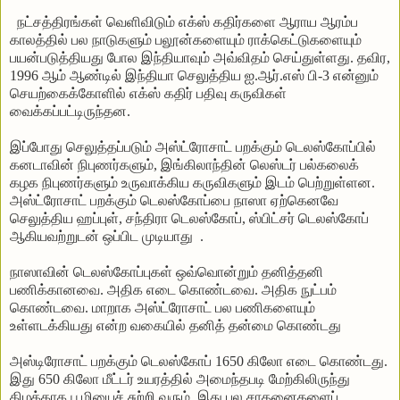
நட்சத்திரங்கள்
வெளிவிடும்
எக்ஸ்
கதிர்களை
ஆராய
ஆரம்ப
காலத்தில்
பல
நாடுகளும்
பலூன்களையும்
ராக்கெட்டுகளையும்
பயன்படுத்தியது
போல
இந்தியாவும்
அவ்விதம்
செய்துள்ளது
.
தவிர
,
1996
ஆம்
ஆண்டில்
இந்தியா
செலுத்திய
ஐ
.
ஆர்
.
எஸ்
பி
-3
என்னும்
செயற்கைக்கோளில்
எக்ஸ்
கதிர்
பதிவு
கருவிகள்
வைக்கப்பட்டிருந்தன
.
இப்போது
செலுத்தப்படும்
அஸ்ட்ரோசாட்
பறக்கும்
டெலஸ்கோப்பில்
கனடாவின்
நிபுணர்களும்
,
இங்கிலாந்தின்
லெஸ்டர்
பல்கலைக்
கழக
நிபுணர்களும்
உருவாக்கிய
கருவிகளும்
இடம்
பெற்றுள்ளன
.
அஸ்ட்ரோசாட்
பறக்கும்
டெலஸ்கோப்பை
நாஸா
ஏற்கெனவே
செலுத்திய
ஹப்புள்
,
சந்திரா
டெலஸ்கோப்
,
ஸ்பிட்
சர்
டெலஸ்கோப்
ஆகியவற்றுடன்
ஒப்பிட
முடியாது
.
நாஸாவின்
டெலஸ்கோப்புகள்
ஒவ்வொன்றும்
தனித்தனி
பணிக்கானவை
.
அதிக
எடை
கொண்டவை
.
அதிக
நுட்பம்
கொண்டவை
.
மாறாக
அஸ்ட்ரோசாட்
பல
பணிகளையும்
உள்ளடக்கியது
என்ற
வகையில்
தனித்
தன்மை
கொண்டது
அஸ்டிரோசாட்
பறக்கும்
டெலஸ்கோப்
1650
கிலோ
எடை
கொண்டது
.
இது
650
கிலோ
மீட்டர்
உயரத்தில்
அமைந்தபடி
மேற்கிலிருந்து
கிழக்காக
பூமியைச்
சுற்றி
வரும்
.
இது
பல
சாதனைகளைப்