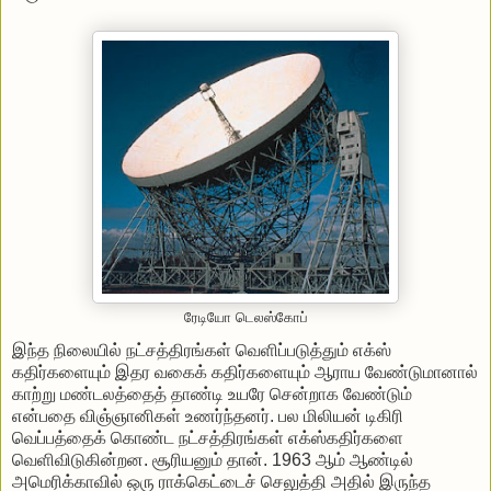
ரேடியோ டெலஸ்கோப்
இந்த
நிலையில்
நட்சத்திரங்கள்
வெளிப்படுத்தும்
எக்ஸ்
கதிர்களையும்
இதர
வகைக்
கதிர்களையும்
ஆராய
வேண்டுமானால்
காற்று
மண்டலத்தைத்
தாண்டி
உயரே
சென்றாக
வேண்டும்
என்பதை
விஞ்ஞானிகள்
உணர்ந்தனர்
.
பல
மிலியன்
டிகிரி
வெப்பத்தைக்
கொண்ட
நட்சத்திரங்கள்
எக்ஸ்கதிர்களை
வெளிவிடுகின்றன
.
சூரியனும்
தான்
. 1963
ஆம்
ஆண்டில்
அமெரிக்காவில்
ஒரு
ராக்கெட்டைச்
செலுத்தி
அதில்
இருந்த