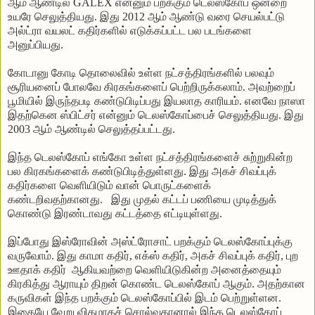
ஆம் ஆண்டில் GALEX என்னும் பறக்கும் டெலஸ்கோப் ஒன்றை
உயரே செலுத்தியது. இது 2012 ஆம் ஆண்டு வரை செயல்பட்டு
அல்ட்ரா வயலட் கதிர்களில் எடுக்கப்பட்ட பல படங்களை
அனுப்பியது.
கோடானு
கோடி
தொலைவில்
உள்ள
நட்சத்திரங்களில்
பலவும்
சூரியனைப்
போலவே
கிரகங்களைப்
பெற்றிருக்கலாம்
.
அவற்றைப்
பூமியில்
இருந்தபடி
கண்டுபிடிப்பது
இயலாத
காரியம்
.
எனவே
நாஸா
இதற்கென
ஸ்பிட்சர்
என்னும்
டெலஸ்கோப்பைச்
செலுத்தியது
.
இது
2003
ஆம்
ஆண்டில்
செலுத்தப்பட்டது
.
இந்த
டெலஸ்கோப்
எங்கோ
உள்ள
நட்சத்திரங்களைச்
சுற்றுகின்ற
பல
கிரகங்களைக்
கண்டுபிடித்துள்ளது
.
இது
அகச்
சிவப்புக்
கதிர்களை
வெளியிடும்
வான்
பொருட்களைக்
கண்டறிவதற்கானது
.
இது
முதல்
கட்டப்
பணியை
முடித்துக்
கொண்டு
இரண்டாவது
கட்டத்தை
எட்டியுள்ளது
.
இப்போது
இஸ்ரோவின்
அஸ்ட்ரோசாட்
பறக்கும்
டெலஸ்கோப்புக்கு
வருவோம்
.
இது
காமா
கதிர்
,
எக்ஸ்
கதிர்
,
அகச்
சிவப்புக்
கதிர்
,
புற
ஊதாக்
கதிர்
ஆகியவற்றை
வெளியிடுகின்ற
அனைத்தையும்
கிரகித்து
ஆராயும்
திறன்
கொண்ட
டெலஸ்கோப்
ஆகும்
.
அதற்கான
கருவிகள்
இந்த
பறக்கும்
டெலஸ்கோப்பில்
இடம்
பெற்றுள்ளன
.
இதையே
வேறு
விதமாகச்
சொல்வதானால்
இந்த
டெலஸ்கோப்