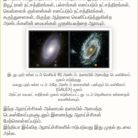
நியூட்ரான்
நட்சத்திரங்கள்
,
பல்சார்கள்
எனப்படும்
நட்சத்திரங்கள்
,
வெள்ளைக்
குள்ளன்கள்
எனப்படும்
நட்சத்திரங்கள்
,
கருந்துளைகள்
,
மிகுந்த
ஆற்றலை
வெளிப்படுத்துகின்ற
அண்டங்களின்
மையங்கள்
முதலியவற்றை
ஆராயும்
.
இடது புறம் உள்ள படம் மெசியர் 81 அண்டம். தரையில் அமைந்த டெலஸ்கோப்
மூலம் எடுத்தது.
வலது புறம் உள்ள படம் அதே அண்டம் நாஸாவின் பறக்கும் டெலஸ்கோப்
(GALEX) மூலம்
அல்ட்ரா வயலட் கதிர்கள் மூலம் எடுக்கப்பட்டது. படம் தெளிவாக உள்ளதைக்
கவனிக்கவும்.
இந்த
ஆராய்ச்சிகள்
அல்லாமல்
தரையில்
அமைந்த
டெலஸ்கோப்புகளுடனும்
இணைந்து
ஆராய்ச்சிகள்
மேற்கொள்ளப்படும்
.
இந்தியா
இவ்வித
ஆராய்ச்சிகளில்
ஈடுபடுவது
இது
முதல்
தடவை
அல்ல
.