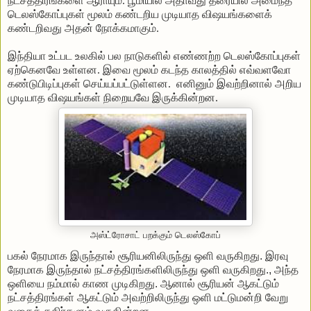
நட்சத்திரங்களை
ஆராயும்
.
பூமியில்
அதாவது
தரையில்
அமைந்த
டெலஸ்கோப்புகள்
மூலம்
கண்டறிய
முடியாத
விஷயங்களைக்
கண்டறிவது
அதன்
நோக்கமாகும்
.
இந்தியா
உட்பட
உலகில்
பல
நாடுகளில்
எண்ணற்ற
டெலஸ்கோப்புகள்
ஏற்கெனவே
உள்ளன
.
இவை
மூலம்
கடந்த
காலத்தில்
எவ்வளவோ
கண்டுபிடிப்புகள்
செய்யப்பட்டுள்ளன
.
எனினும்
இவற்றினால்
அறிய
முடியாத
விஷயங்கள்
நிறையவே
இருக்கின்றன
.
அஸ்ட்ரோசாட் பறக்கும் டெலஸ்கோப்
பகல்
நேரமாக
இருந்தால்
சூரியனிலிருந்து
ஒளி
வருகிறது
.
இரவு
நேரமாக
இருந்தால்
நட்சத்திரங்களிலிருந்து
ஒளி
வருகிறது
.,
அந்த
ஒளியை
நம்மால்
காண
முடிகிறது
.
ஆனால்
சூரியன்
ஆகட்டும்
நட்சத்திரங்கள்
ஆகட்டும்
அவற்றிலிருந்து
ஒளி
மட்டுமன்றி
வேறு