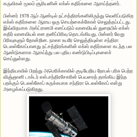
கருவிகள்
மூலம்
சூரியனின்
எக்ஸ்
கதிர்களை
ஆராய்ந்தனர்
.
பின்னர்
1978
ஆம்
ஆண்டில்
நட்சத்திரங்களிலிருந்து
வெளிப்படுகிற
எக்ஸ்
கதிர்களை
ஆராய
ஒரு
செயற்கைக்கோள்
செலுத்தப்பட்டது
.
இவ்விதமாக
அஸ்ட்ரானமி
எனப்படும்
வானவியல்
துறையில்
எக்ஸ்
கதிர்
வானவியல்
என
தனிப்பிரிவு
தொடங்கியது
.
பின்னர்
வேறு
பிரிவுகளும்
தோன்றின
.
நாஸா
உயரே
செலுத்தியுள்ள
சந்திரா
டெலஸ்கோப்பானது
நட்சத்திரங்களின்
எக்ஸ்
கதிர்களை
கடந்த
பல
ஆண்டுகளாக
ஆராய்ந்து
பல
புதிய
கண்டுபிடிப்புகளைச்
செய்துள்ளது
.
இந்தியாவில்
பிறந்து
அமெரிக்காவில்
குடியேறிய
நோபல்
பரிசு
பெற்ற
விஞ்ஞானி
டாக்டர்
எஸ்
.
சந்திரசேகரின்
பெயரைத்
தாங்கிய
இந்த
பறக்கும்
டெலஸ்கோப்
சுருக்கமாக
சந்திரா
டெலஸ்கோப்
என்று
அழைக்கப்படுகிறது
.