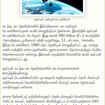
ஹப்புள் பறக்கும் டெலஸ்கோப்
கடந்த
பல
ஆண்டுகளில்
இவ்விதமாக
பல
பறக்கும்
டெலஸ்கோப்புகள்
உயரே
செலுத்தப்பட்டுள்ளன
.
இவற்றில்
ஹப்புள்
டெலஸ்கோப்பும்
அடங்கும்
.
இது
சுமார்
560
கிலோ
மீட்டர்
உயரத்தில்
அமைந்தபடி
பூமியைச்
சுற்றி
வருகிறது
. 11
டன்
எடை
கொண்ட
இந்த
டெலஸ்கோப்
1990
ஆம்
ஆண்டில்
செலுத்தப்பட்டது
.
காற்று
மண்டலத்தில்
உள்ள
நுண்ணிய
தூசு
வானை
ஆராய்வதற்குப்
பெரிய
தொல்லையாக
உள்ளது
.
இதைக்
கருத்தில்
கொண்டு
தான்
ஹப்புள்
செலுத்தப்பட்டது
.
ஹப்புள்
கடந்த
பல
ஆண்டுகளில்
பல
சாதனைகளை
நிகழ்த்தியுள்ளது
.
ஹப்புள்
டெலஸ்கோப்பில்
புற
ஊதாக்
கதிர்களையும்
அகச்
சிவப்புக்
கதிர்களையும்
வெளியிடுகின்ற
வான்
பொருட்களை
ஆராயவும்
வசதிகளும்
உள்ளன
.
நாஸா பின்னர் நட்சத்திரங்களும் அண்டங்களும் வெளியிடுகின்ற
அல்ட்ரா வயலட் கதிர்களைக் கிரகித்துப் படம் எடுப்பதற்காக 2003