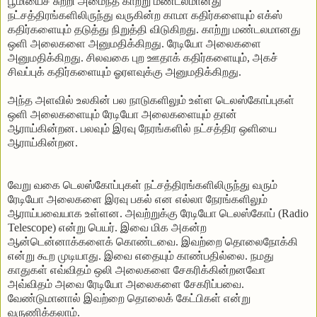
பூமியைச்
சுற்றி
அமைந்த
காற்று
மண்டலமானது
நட்சத்திரங்களிலிருந்து
வருகின்ற
காமா கதிர்களையும் எக்ஸ்
கதிர்களையும்
தடுத்து
நிறுத்தி
விடுகிறது
.
காற்று
மண்டலமானது
ஒளி
அலைகளை
அனுமதிக்கிறது
.
ரேடியோ
அலைகளை
அனுமதிக்கிறது
.
சிலவகை புற ஊதாக் கதிர்களையும்
,
அகச்
சிவப்புக் கதிர்களையும் ஓரளவுக்கு அனுமதிக்கிறது
.
அந்த அளவில்
உலகின்
பல
நாடுகளிலும்
உள்ள
டெலஸ்கோப்புகள்
ஒளி அலைகளையும் ரேடியோ அலைகளையும் தான்
ஆராய்கின்றன
.
பலவும்
இரவு
நேரங்களில்
நட்சத்திர
ஒளியை
ஆராய்கின்றன
.
வேறு
வகை
டெலஸ்கோப்புகள்
நட்சத்திரங்களிலிருந்து
வரும்
ரேடியோ
அலைகளை
இரவு
பகல்
என
எல்லா
நேரங்களிலும்
ஆராய்பவையாக
உள்ளன
.
அவற்றுக்கு
ரேடியோ
டெலஸ்கோப் (Radio
Telescope)
என்று
பெயர்
.
இவை
மிக
அகன்ற
ஆன்டென்னாக்களைக்
கொண்டவை
.
இவற்றை
தொலைநோக்கி
என்று
கூற
முடியாது
.
இவை
எதையும்
காண்பதில்லை
.
நமது
காதுகள்
எவ்விதம்
ஒலி
அலைகளை
சேகரிக்கின்றனவோ
அவ்விதம்
அவை
ரேடியோ
அலைகளை
சேகரிப்பவை
.
வேண்டுமானால்
இவற்றை
தொலைக்
கேட்பிகள்
என்று
வருணிக்கலாம்
.