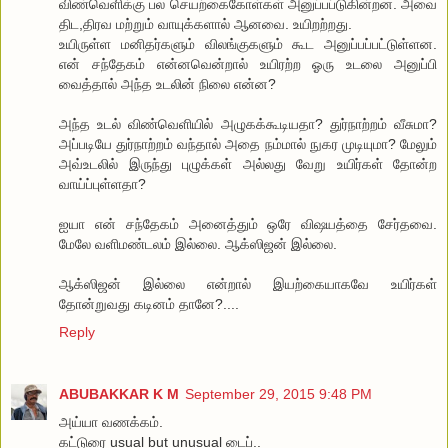
விண்வெளிக்கு பல செயற்கைகோள்கள் அனுப்பப்டுகின்றன. அவை
திட,திரவ மற்றும் வாயுக்களால் ஆனவை. உயிறற்றது.
உயிருள்ள மனிதர்களும் விலங்குகளும் கூட அனுப்பப்பட்டுள்ளன.
என் சந்தேகம் என்னவென்றால் உயிரற்ற ஓரு உடலை அனுப்பி
வைத்தால் அந்த உடலின் நிலை என்ன?
அந்த உடல் விண்வெளியில் அழுகக்கூடியதா? துர்நாற்றம் வீசுமா?
அப்படியே துர்நாற்றம் வந்தால் அதை நம்மால் நுகர முடியுமா? மேலும்
அவ்உடலில் இருந்து புழுக்கள் அல்லது வேறு உயிர்கள் தோன்ற
வாய்ப்புள்ளதா?
ஐயா என் சந்தேகம் அனைத்தும் ஒரே விஷயத்தை சேர்தவை.
மேலே வளிமண்டலம் இல்லை. ஆக்ஸிஜன் இல்லை.
ஆக்ஸிஜன் இல்லை என்றால் இயற்கையாகவே உயிர்கள்
தோன்றுவது கடினம் தானே?....
Reply
ABUBAKKAR K M
September 29, 2015 9:48 PM
அய்யா வணக்கம்.
கட்டுரை usual but unusual டைப்..