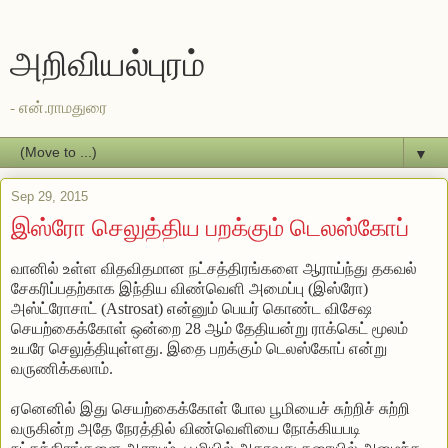
அறிவியல்புரம்
- என்.ராமதுரை
▼
Sep 29, 2015
இஸ்ரோ செலுத்திய பறக்கும் டெலஸ்கோப்
வானில்
உள்ள
விதவிதமான
நட்சத்திரங்களை
ஆராய்ந்து
தகவல்
சேகரிப்பதற்காக
இந்திய
விண்வெளி
அமைப்பு
(
இஸ்ரோ
)
அஸ்ட்ரோசாட்
(Astrosat)
என்னும்
பெயர்
கொண்ட
விசேஷ
செயற்கைக்கோள்
ஒன்றை
28 ஆம் தேதியன்று
ராக்கெட்
மூலம்
உயரே
செலுத்தியுள்ளது
.
இதை
பறக்கும்
டெலஸ்கோப்
என்று
வருணிக்கலாம்
.
ஏனெனில்
இது
செயற்கைக்கோள்
போல
பூமியைச்
சுற்றிச்
சுற்றி
வருகின்ற
அதே
நேரத்தில்
விண்வெளியை
நோக்கியபடி