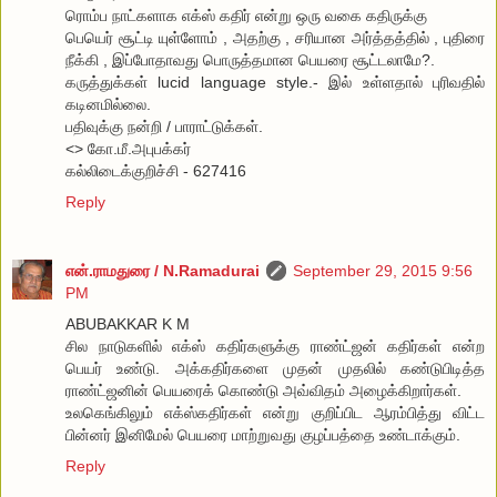
ரொம்ப நாட்களாக எக்ஸ் கதிர் என்று ஒரு வகை கதிருக்கு
பெயெர் சூட்டி யுள்ளோம் , அதற்கு , சரியான அர்த்தத்தில் , புதிரை
நீக்கி , இப்போதாவது பொருத்தமான பெயரை சூட்டலாமே?.
கருத்துக்கள் lucid language style.- இல் உள்ளதால் புரிவதில்
கடினமில்லை.
பதிவுக்கு நன்றி / பாராட்டுக்கள்.
<> கோ.மீ.அபுபக்கர்
கல்லிடைக்குறிச்சி - 627416
Reply
என்.ராமதுரை / N.Ramadurai
September 29, 2015 9:56
PM
ABUBAKKAR K M
சில நாடுகளில் எக்ஸ் கதிர்களுக்கு ராண்ட்ஜன் கதிர்கள் என்ற
பெயர் உண்டு. அக்கதிர்களை முதன் முதலில் கண்டுபிடித்த
ராண்ட்ஜனின் பெயரைக் கொண்டு அவ்விதம் அழைக்கிறார்கள்.
உலகெங்கிலும் எக்ஸ்கதிர்கள் என்று குறிப்பிட ஆரம்பித்து விட்ட
பின்னர் இனிமேல் பெயரை மாற்றுவது குழப்பத்தை உண்டாக்கும்.
Reply