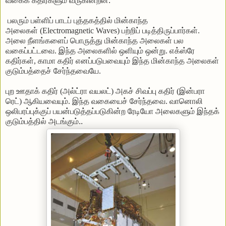
வகைக்
கதிர்களும்
வருகின்றன
.
பலரும்
பள்ளிப்
பாடப்
புத்தகத்தில்
மின்காந்த
அலைகள்
(Electromagnetic Waves)
பற்றிப்
படித்திருப்பார்கள்
.
அலை
நீளங்களைப்
பொருத்து
மின்காந்த
அலைகள்
பல
வகைப்பட்டவை
.
இந்த
அலைகளில்
ஒளியும்
ஒன்று
.
எக்ஸ்ரே
கதிர்கள்
,
காமா
கதிர்
எனப்படுபவையும்
இந்த
மின்காந்த
அலைகள்
குடும்பத்தைச்
சேர்ந்தவையே
.
புற
ஊதாக்
கதிர்
(
அல்ட்ரா
வயலட்
)
அகச்
சிவப்பு
கதிர்
(
இன்பரா
ரெட்
)
ஆகியவையும்
.
இந்த
வகையைச்
சேர்ந்தவை
.
வானொலி
ஒலிபரப்புக்குப்
பயன்படுத்தப்படுகின்ற
ரேடியோ
அலைகளும்
இந்தக்
குடும்பத்தில்
அடங்கும்
..