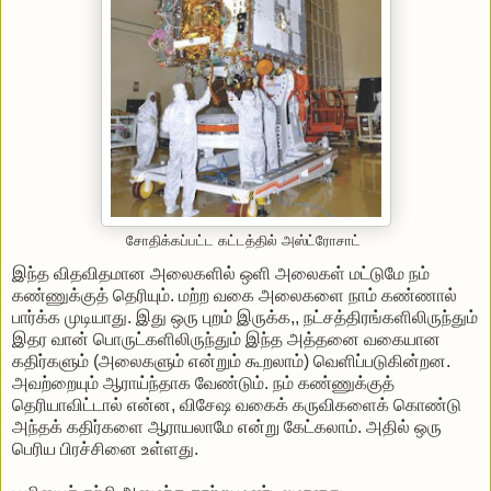
சோதிக்கப்பட்ட கட்டத்தில் அஸ்ட்ரோசாட்
இந்த
விதவிதமான
அலைகளில்
ஒளி
அலைகள்
மட்டுமே
நம்
கண்ணுக்குத்
தெரியும்
.
மற்ற
வகை
அலைகளை
நாம்
கண்ணால்
பார்க்க
முடியாது
.
இது
ஒரு
புறம்
இருக்க
,,
நட்சத்திரங்களிலிருந்தும்
இதர
வான்
பொருட்களிலிருந்தும்
இந்த
அத்தனை
வகையான
கதிர்களும்
(
அலைகளும்
என்றும்
கூறலாம்
)
வெளிப்படுகின்றன
.
அவற்றையும்
ஆராய்ந்தாக
வேண்டும்
.
நம்
கண்ணுக்குத்
தெரியாவிட்டால்
என்ன
,
விசேஷ
வகைக்
கருவிகளைக்
கொண்டு
அந்தக்
கதிர்களை
ஆராயலாமே
என்று
கேட்கலாம்
.
அதில்
ஒரு
பெரிய
பிரச்சினை
உள்ளது
.