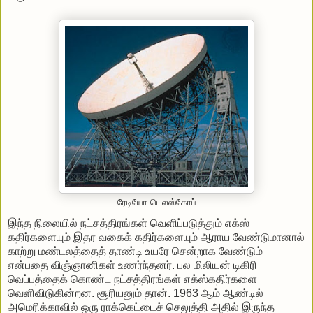
ரேடியோ டெலஸ்கோப்
இந்த
நிலையில்
நட்சத்திரங்கள்
வெளிப்படுத்தும்
எக்ஸ்
கதிர்களையும்
இதர
வகைக்
கதிர்களையும்
ஆராய
வேண்டுமானால்
காற்று
மண்டலத்தைத்
தாண்டி
உயரே
சென்றாக
வேண்டும்
என்பதை
விஞ்ஞானிகள்
உணர்ந்தனர்
.
பல
மிலியன்
டிகிரி
வெப்பத்தைக்
கொண்ட
நட்சத்திரங்கள்
எக்ஸ்கதிர்களை
வெளிவிடுகின்றன
.
சூரியனும்
தான்
. 1963
ஆம்
ஆண்டில்
அமெரிக்காவில்
ஒரு
ராக்கெட்டைச்
செலுத்தி
அதில்
இருந்த