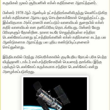
கருவிகள்
மூலம்
சூரியனின்
எக்ஸ்
கதிர்களை
ஆராய்ந்தனர்
.
பின்னர்
1978
ஆம்
ஆண்டில்
நட்சத்திரங்களிலிருந்து
வெளிப்படுகிற
எக்ஸ்
கதிர்களை
ஆராய
ஒரு
செயற்கைக்கோள்
செலுத்தப்பட்டது
.
இவ்விதமாக
அஸ்ட்ரானமி
எனப்படும்
வானவியல்
துறையில்
எக்ஸ்
கதிர்
வானவியல்
என
தனிப்பிரிவு
தொடங்கியது
.
பின்னர்
வேறு
பிரிவுகளும்
தோன்றின
.
நாஸா
உயரே
செலுத்தியுள்ள
சந்திரா
டெலஸ்கோப்பானது
நட்சத்திரங்களின்
எக்ஸ்
கதிர்களை
கடந்த
பல
ஆண்டுகளாக
ஆராய்ந்து
பல
புதிய
கண்டுபிடிப்புகளைச்
செய்துள்ளது
.
இந்தியாவில்
பிறந்து
அமெரிக்காவில்
குடியேறிய
நோபல்
பரிசு
பெற்ற
விஞ்ஞானி
டாக்டர்
எஸ்
.
சந்திரசேகரின்
பெயரைத்
தாங்கிய
இந்த
பறக்கும்
டெலஸ்கோப்
சுருக்கமாக
சந்திரா
டெலஸ்கோப்
என்று
அழைக்கப்படுகிறது
.