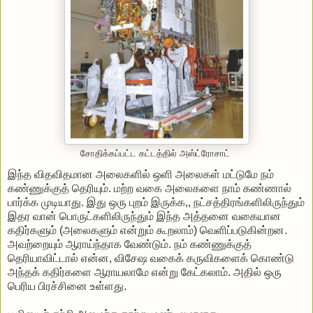
சோதிக்கப்பட்ட கட்டத்தில் அஸ்ட்ரோசாட்
இந்த
விதவிதமான
அலைகளில்
ஒளி
அலைகள்
மட்டுமே
நம்
கண்ணுக்குத்
தெரியும்
.
மற்ற
வகை
அலைகளை
நாம்
கண்ணால்
பார்க்க
முடியாது
.
இது
ஒரு
புறம்
இருக்க
,,
நட்சத்திரங்களிலிருந்தும்
இதர
வான்
பொருட்களிலிருந்தும்
இந்த
அத்தனை
வகையான
கதிர்களும்
(
அலைகளும்
என்றும்
கூறலாம்
)
வெளிப்படுகின்றன
.
அவற்றையும்
ஆராய்ந்தாக
வேண்டும்
.
நம்
கண்ணுக்குத்
தெரியாவிட்டால்
என்ன
,
விசேஷ
வகைக்
கருவிகளைக்
கொண்டு
அந்தக்
கதிர்களை
ஆராயலாமே
என்று
கேட்கலாம்
.
அதில்
ஒரு
பெரிய
பிரச்சினை
உள்ளது
.