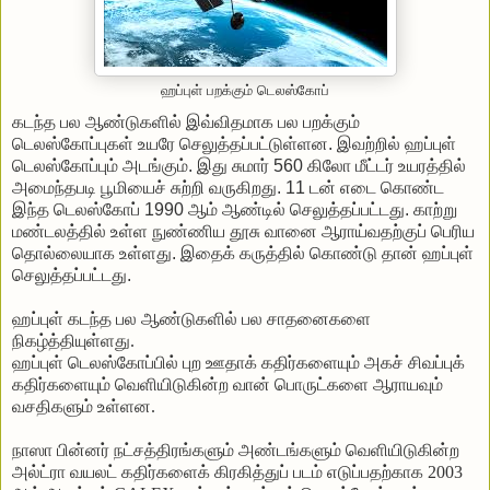
ஹப்புள் பறக்கும் டெலஸ்கோப்
கடந்த
பல
ஆண்டுகளில்
இவ்விதமாக
பல
பறக்கும்
டெலஸ்கோப்புகள்
உயரே
செலுத்தப்பட்டுள்ளன
.
இவற்றில்
ஹப்புள்
டெலஸ்கோப்பும்
அடங்கும்
.
இது
சுமார்
560
கிலோ
மீட்டர்
உயரத்தில்
அமைந்தபடி
பூமியைச்
சுற்றி
வருகிறது
. 11
டன்
எடை
கொண்ட
இந்த
டெலஸ்கோப்
1990
ஆம்
ஆண்டில்
செலுத்தப்பட்டது
.
காற்று
மண்டலத்தில்
உள்ள
நுண்ணிய
தூசு
வானை
ஆராய்வதற்குப்
பெரிய
தொல்லையாக
உள்ளது
.
இதைக்
கருத்தில்
கொண்டு
தான்
ஹப்புள்
செலுத்தப்பட்டது
.
ஹப்புள்
கடந்த
பல
ஆண்டுகளில்
பல
சாதனைகளை
நிகழ்த்தியுள்ளது
.
ஹப்புள்
டெலஸ்கோப்பில்
புற
ஊதாக்
கதிர்களையும்
அகச்
சிவப்புக்
கதிர்களையும்
வெளியிடுகின்ற
வான்
பொருட்களை
ஆராயவும்
வசதிகளும்
உள்ளன
.
நாஸா பின்னர் நட்சத்திரங்களும் அண்டங்களும் வெளியிடுகின்ற
அல்ட்ரா வயலட் கதிர்களைக் கிரகித்துப் படம் எடுப்பதற்காக 2003