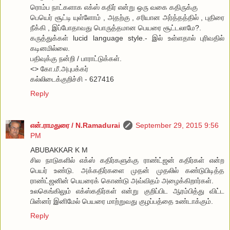
ரொம்ப நாட்களாக எக்ஸ் கதிர் என்று ஒரு வகை கதிருக்கு
பெயெர் சூட்டி யுள்ளோம் , அதற்கு , சரியான அர்த்தத்தில் , புதிரை
நீக்கி , இப்போதாவது பொருத்தமான பெயரை சூட்டலாமே?.
கருத்துக்கள் lucid language style.- இல் உள்ளதால் புரிவதில்
கடினமில்லை.
பதிவுக்கு நன்றி / பாராட்டுக்கள்.
<> கோ.மீ.அபுபக்கர்
கல்லிடைக்குறிச்சி - 627416
Reply
என்.ராமதுரை / N.Ramadurai
September 29, 2015 9:56
PM
ABUBAKKAR K M
சில நாடுகளில் எக்ஸ் கதிர்களுக்கு ராண்ட்ஜன் கதிர்கள் என்ற
பெயர் உண்டு. அக்கதிர்களை முதன் முதலில் கண்டுபிடித்த
ராண்ட்ஜனின் பெயரைக் கொண்டு அவ்விதம் அழைக்கிறார்கள்.
உலகெங்கிலும் எக்ஸ்கதிர்கள் என்று குறிப்பிட ஆரம்பித்து விட்ட
பின்னர் இனிமேல் பெயரை மாற்றுவது குழப்பத்தை உண்டாக்கும்.
Reply