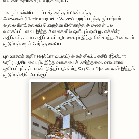
வகைக்
கதிர்களும்
வருகின்றன
.
பலரும்
பள்ளிப்
பாடப்
புத்தகத்தில்
மின்காந்த
அலைகள்
(Electromagnetic Waves)
பற்றிப்
படித்திருப்பார்கள்
.
அலை
நீளங்களைப்
பொருத்து
மின்காந்த
அலைகள்
பல
வகைப்பட்டவை
.
இந்த
அலைகளில்
ஒளியும்
ஒன்று
.
எக்ஸ்ரே
கதிர்கள்
,
காமா
கதிர்
எனப்படுபவையும்
இந்த
மின்காந்த
அலைகள்
குடும்பத்தைச்
சேர்ந்தவையே
.
புற
ஊதாக்
கதிர்
(
அல்ட்ரா
வயலட்
)
அகச்
சிவப்பு
கதிர்
(
இன்பரா
ரெட்
)
ஆகியவையும்
.
இந்த
வகையைச்
சேர்ந்தவை
.
வானொலி
ஒலிபரப்புக்குப்
பயன்படுத்தப்படுகின்ற
ரேடியோ
அலைகளும்
இந்தக்
குடும்பத்தில்
அடங்கும்
..