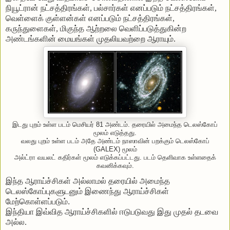
நியூட்ரான்
நட்சத்திரங்கள்
,
பல்சார்கள்
எனப்படும்
நட்சத்திரங்கள்
,
வெள்ளைக்
குள்ளன்கள்
எனப்படும்
நட்சத்திரங்கள்
,
கருந்துளைகள்
,
மிகுந்த
ஆற்றலை
வெளிப்படுத்துகின்ற
அண்டங்களின்
மையங்கள்
முதலியவற்றை
ஆராயும்
.
இடது புறம் உள்ள படம் மெசியர் 81 அண்டம். தரையில் அமைந்த டெலஸ்கோப்
மூலம் எடுத்தது.
வலது புறம் உள்ள படம் அதே அண்டம் நாஸாவின் பறக்கும் டெலஸ்கோப்
(GALEX) மூலம்
அல்ட்ரா வயலட் கதிர்கள் மூலம் எடுக்கப்பட்டது. படம் தெளிவாக உள்ளதைக்
கவனிக்கவும்.
இந்த
ஆராய்ச்சிகள்
அல்லாமல்
தரையில்
அமைந்த
டெலஸ்கோப்புகளுடனும்
இணைந்து
ஆராய்ச்சிகள்
மேற்கொள்ளப்படும்
.
இந்தியா
இவ்வித
ஆராய்ச்சிகளில்
ஈடுபடுவது
இது
முதல்
தடவை
அல்ல
.