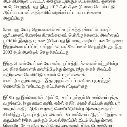
ஆம் ஆண்டில் GALEX என்னும் பறக்கும் டெலஸ்கோப் ஒன்றை
உயரே செலுத்தியது. இது 2012 ஆம் ஆண்டு வரை செயல்பட்டு
அல்ட்ரா வயலட் கதிர்களில் எடுக்கப்பட்ட பல படங்களை
அனுப்பியது.
கோடானு
கோடி
தொலைவில்
உள்ள
நட்சத்திரங்களில்
பலவும்
சூரியனைப்
போலவே
கிரகங்களைப்
பெற்றிருக்கலாம்
.
அவற்றைப்
பூமியில்
இருந்தபடி
கண்டுபிடிப்பது
இயலாத
காரியம்
.
எனவே
நாஸா
இதற்கென
ஸ்பிட்சர்
என்னும்
டெலஸ்கோப்பைச்
செலுத்தியது
.
இது
2003
ஆம்
ஆண்டில்
செலுத்தப்பட்டது
.
இந்த
டெலஸ்கோப்
எங்கோ
உள்ள
நட்சத்திரங்களைச்
சுற்றுகின்ற
பல
கிரகங்களைக்
கண்டுபிடித்துள்ளது
.
இது
அகச்
சிவப்புக்
கதிர்களை
வெளியிடும்
வான்
பொருட்களைக்
கண்டறிவதற்கானது
.
இது
முதல்
கட்டப்
பணியை
முடித்துக்
கொண்டு
இரண்டாவது
கட்டத்தை
எட்டியுள்ளது
.
இப்போது
இஸ்ரோவின்
அஸ்ட்ரோசாட்
பறக்கும்
டெலஸ்கோப்புக்கு
வருவோம்
.
இது
காமா
கதிர்
,
எக்ஸ்
கதிர்
,
அகச்
சிவப்புக்
கதிர்
,
புற
ஊதாக்
கதிர்
ஆகியவற்றை
வெளியிடுகின்ற
அனைத்தையும்
கிரகித்து
ஆராயும்
திறன்
கொண்ட
டெலஸ்கோப்
ஆகும்
.
அதற்கான
கருவிகள்
இந்த
பறக்கும்
டெலஸ்கோப்பில்
இடம்
பெற்றுள்ளன
.
இதையே
வேறு
விதமாகச்
சொல்வதானால்
இந்த
டெலஸ்கோப்