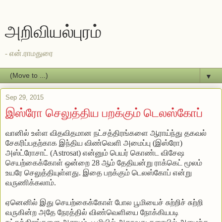
அறிவியல்புரம்
- என்.ராமதுரை
▼
Sep 29, 2015
இஸ்ரோ செலுத்திய பறக்கும் டெலஸ்கோப்
வானில்
உள்ள
விதவிதமான
நட்சத்திரங்களை
ஆராய்ந்து
தகவல்
சேகரிப்பதற்காக
இந்திய
விண்வெளி
அமைப்பு
(
இஸ்ரோ
)
அஸ்ட்ரோசாட்
(Astrosat)
என்னும்
பெயர்
கொண்ட
விசேஷ
செயற்கைக்கோள்
ஒன்றை
28 ஆம் தேதியன்று
ராக்கெட்
மூலம்
உயரே
செலுத்தியுள்ளது
.
இதை
பறக்கும்
டெலஸ்கோப்
என்று
வருணிக்கலாம்
.
ஏனெனில்
இது
செயற்கைக்கோள்
போல
பூமியைச்
சுற்றிச்
சுற்றி
வருகின்ற
அதே
நேரத்தில்
விண்வெளியை
நோக்கியபடி