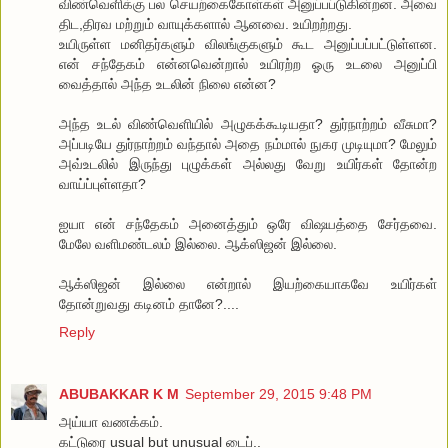
விண்வெளிக்கு பல செயற்கைகோள்கள் அனுப்பப்டுகின்றன. அவை
திட,திரவ மற்றும் வாயுக்களால் ஆனவை. உயிறற்றது.
உயிருள்ள மனிதர்களும் விலங்குகளும் கூட அனுப்பப்பட்டுள்ளன.
என் சந்தேகம் என்னவென்றால் உயிரற்ற ஓரு உடலை அனுப்பி
வைத்தால் அந்த உடலின் நிலை என்ன?
அந்த உடல் விண்வெளியில் அழுகக்கூடியதா? துர்நாற்றம் வீசுமா?
அப்படியே துர்நாற்றம் வந்தால் அதை நம்மால் நுகர முடியுமா? மேலும்
அவ்உடலில் இருந்து புழுக்கள் அல்லது வேறு உயிர்கள் தோன்ற
வாய்ப்புள்ளதா?
ஐயா என் சந்தேகம் அனைத்தும் ஒரே விஷயத்தை சேர்தவை.
மேலே வளிமண்டலம் இல்லை. ஆக்ஸிஜன் இல்லை.
ஆக்ஸிஜன் இல்லை என்றால் இயற்கையாகவே உயிர்கள்
தோன்றுவது கடினம் தானே?....
Reply
ABUBAKKAR K M
September 29, 2015 9:48 PM
அய்யா வணக்கம்.
கட்டுரை usual but unusual டைப்..