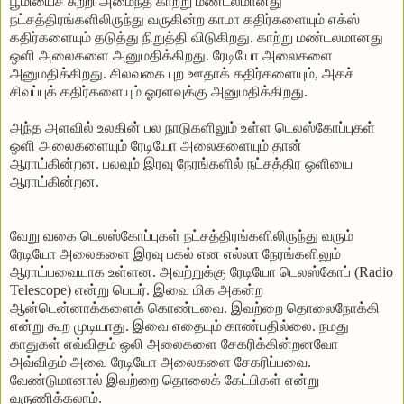
பூமியைச்
சுற்றி
அமைந்த
காற்று
மண்டலமானது
நட்சத்திரங்களிலிருந்து
வருகின்ற
காமா கதிர்களையும் எக்ஸ்
கதிர்களையும்
தடுத்து
நிறுத்தி
விடுகிறது
.
காற்று
மண்டலமானது
ஒளி
அலைகளை
அனுமதிக்கிறது
.
ரேடியோ
அலைகளை
அனுமதிக்கிறது
.
சிலவகை புற ஊதாக் கதிர்களையும்
,
அகச்
சிவப்புக் கதிர்களையும் ஓரளவுக்கு அனுமதிக்கிறது
.
அந்த அளவில்
உலகின்
பல
நாடுகளிலும்
உள்ள
டெலஸ்கோப்புகள்
ஒளி அலைகளையும் ரேடியோ அலைகளையும் தான்
ஆராய்கின்றன
.
பலவும்
இரவு
நேரங்களில்
நட்சத்திர
ஒளியை
ஆராய்கின்றன
.
வேறு
வகை
டெலஸ்கோப்புகள்
நட்சத்திரங்களிலிருந்து
வரும்
ரேடியோ
அலைகளை
இரவு
பகல்
என
எல்லா
நேரங்களிலும்
ஆராய்பவையாக
உள்ளன
.
அவற்றுக்கு
ரேடியோ
டெலஸ்கோப் (Radio
Telescope)
என்று
பெயர்
.
இவை
மிக
அகன்ற
ஆன்டென்னாக்களைக்
கொண்டவை
.
இவற்றை
தொலைநோக்கி
என்று
கூற
முடியாது
.
இவை
எதையும்
காண்பதில்லை
.
நமது
காதுகள்
எவ்விதம்
ஒலி
அலைகளை
சேகரிக்கின்றனவோ
அவ்விதம்
அவை
ரேடியோ
அலைகளை
சேகரிப்பவை
.
வேண்டுமானால்
இவற்றை
தொலைக்
கேட்பிகள்
என்று
வருணிக்கலாம்
.