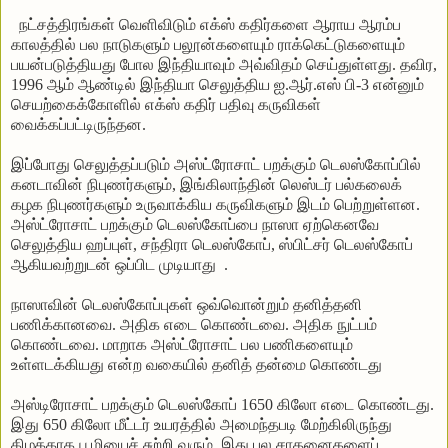
நட்சத்திரங்கள்
வெளிவிடும்
எக்ஸ்
கதிர்களை
ஆராய
ஆரம்ப
காலத்தில்
பல
நாடுகளும்
பலூன்களையும்
ராக்கெட்டுகளையும்
பயன்படுத்தியது
போல
இந்தியாவும்
அவ்விதம்
செய்துள்ளது
.
தவிர
,
1996
ஆம்
ஆண்டில்
இந்தியா
செலுத்திய
ஐ
.
ஆர்
.
எஸ்
பி
-3
என்னும்
செயற்கைக்கோளில்
எக்ஸ்
கதிர்
பதிவு
கருவிகள்
வைக்கப்பட்டிருந்தன
.
இப்போது
செலுத்தப்படும்
அஸ்ட்ரோசாட்
பறக்கும்
டெலஸ்கோப்பில்
கனடாவின்
நிபுணர்களும்
,
இங்கிலாந்தின்
லெஸ்டர்
பல்கலைக்
கழக
நிபுணர்களும்
உருவாக்கிய
கருவிகளும்
இடம்
பெற்றுள்ளன
.
அஸ்ட்ரோசாட்
பறக்கும்
டெலஸ்கோப்பை
நாஸா
ஏற்கெனவே
செலுத்திய
ஹப்புள்
,
சந்திரா
டெலஸ்கோப்
,
ஸ்பிட்
சர்
டெலஸ்கோப்
ஆகியவற்றுடன்
ஒப்பிட
முடியாது
.
நாஸாவின்
டெலஸ்கோப்புகள்
ஒவ்வொன்றும்
தனித்தனி
பணிக்கானவை
.
அதிக
எடை
கொண்டவை
.
அதிக
நுட்பம்
கொண்டவை
.
மாறாக
அஸ்ட்ரோசாட்
பல
பணிகளையும்
உள்ளடக்கியது
என்ற
வகையில்
தனித்
தன்மை
கொண்டது
அஸ்டிரோசாட்
பறக்கும்
டெலஸ்கோப்
1650
கிலோ
எடை
கொண்டது
.
இது
650
கிலோ
மீட்டர்
உயரத்தில்
அமைந்தபடி
மேற்கிலிருந்து
கிழக்காக
பூமியைச்
சுற்றி
வரும்
.
இது
பல
சாதனைகளைப்