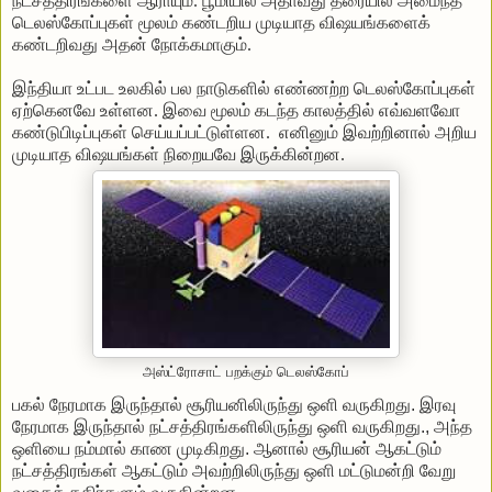
நட்சத்திரங்களை
ஆராயும்
.
பூமியில்
அதாவது
தரையில்
அமைந்த
டெலஸ்கோப்புகள்
மூலம்
கண்டறிய
முடியாத
விஷயங்களைக்
கண்டறிவது
அதன்
நோக்கமாகும்
.
இந்தியா
உட்பட
உலகில்
பல
நாடுகளில்
எண்ணற்ற
டெலஸ்கோப்புகள்
ஏற்கெனவே
உள்ளன
.
இவை
மூலம்
கடந்த
காலத்தில்
எவ்வளவோ
கண்டுபிடிப்புகள்
செய்யப்பட்டுள்ளன
.
எனினும்
இவற்றினால்
அறிய
முடியாத
விஷயங்கள்
நிறையவே
இருக்கின்றன
.
அஸ்ட்ரோசாட் பறக்கும் டெலஸ்கோப்
பகல்
நேரமாக
இருந்தால்
சூரியனிலிருந்து
ஒளி
வருகிறது
.
இரவு
நேரமாக
இருந்தால்
நட்சத்திரங்களிலிருந்து
ஒளி
வருகிறது
.,
அந்த
ஒளியை
நம்மால்
காண
முடிகிறது
.
ஆனால்
சூரியன்
ஆகட்டும்
நட்சத்திரங்கள்
ஆகட்டும்
அவற்றிலிருந்து
ஒளி
மட்டுமன்றி
வேறு