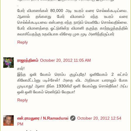
.
போர் விமானங்கள் 80,000 அடி உயரம் வரை செல்லக்கூடிய்வை.
ஆனால் தங்களது போர் விமானம் எந்த உயரம் வரை
செல்ல்க்கூடியவை என்பதை எந்த நாடும் வெளியே சொல்வதில்லை.
போர் விமானத்தை ஓட்டுகின்ற விமானி தகுந்த காற்றழுத்தத்தில்
சுவாசிப்பதற்கு உதவியாக விசேஷ முக மூடி அணிந்திருப்பார்
Reply
ராஜரத்தினம்
October 20, 2012 11:05 AM
சார்!
இந்த ஒலி வேகம் ரொம்ப குழப்புதே! ஒளிவேகம் 2 லட்சம்
கிலோமீட்டர்னு படிச்சேன்! அதை விட அதிகமா யாராலும் போக
முடியாது! ஆனா நீங்க 1930கிமீ ஒளி வேகம்னு சொல்றீங்க! அப்ப
ஒலி ஒளி வேகம் ரெண்டும் வேறயா!
Reply
என்.ராமதுரை / N.Ramadurai
October 20, 2012 12:54
PM