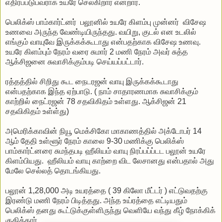
எதிர்ப்படுபவராக உயரே செல்கிறார் என்றார்.
பெலிக்ஸ் பாம்கார்ட்னர் பலூனில் உயரே கிளம்பு முன்னர் விசேஷ
உணவை அருந்த வேண்டியிருந்தது. வயிறு, குடல் என உடலில்
எங்கும் வாயுவே இருக்கக்கூடாது என்பதற்காக விசேஷ உணவு.
உயரே கிளம்பும் நேரம் வரை சுமார் 2 மணி நேரம் அவர் சுத்த
ஆக்சிஜனை சுவாசிக்கும்படி செய்யப்பட்டார்.
ரத்தத்தில் சிறிது கூட நைடரஜன் வாயு இருக்கக்கூடாது
என்பதற்காக இந்த ஏற்பாடு. ( நாம் சாதாரணமாக சுவாசிக்கும்
காற்றில் நைட்ரஜன் 78 சதவிகிதம் உள்ளது. ஆக்சிஜன் 21
சதவிகிதம் உள்ள்து)
அமெரிக்காவின் நியூ மெக்சிகோ மாகாணத்தில் அக்டோபர் 14
ஆம் தேதி உள்ளூர் நேரம் காலை 9-30 மணிக்கு பெலிக்ஸ்
பாம்கார்ட்னரை சுமந்தபடி ஹீலியம் வாயு நிரப்பப்ப்டட பலூன் உயரே
கிளம்பியது. ஹீலியம் வாயு காற்றை விட லேசானது என்பதால் அது
மேலே செல்லத் தொடங்கியது.
பலூன் 1,28,000 அடி உயரத்தை ( 39 கிலோ மீட்டர் ) எட்டுவதற்கு
இரண்டு மணி நேரம் பிடித்தது. அந்த உய்ரத்தை எட்டியதும்
பெலிக்ஸ் தனது கூட்டுக்குள்ளிருந்து வெளியே வந்து கீழ் நோக்கிக்
குதித்தார்.