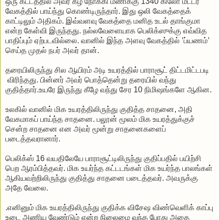
ஒரு கட்டத்தில் அவர் கீழ் நோக்கி மணிக்கு 1340 கிலோ மீட்டர்
வேகத்தில் பாய்ந்து கொண்டிருந்தார். இது ஒலி வேகத்தைக்
காட்டிலும் அதிகம். இவ்வளவு வேகத்தை மனித உடல் தாங்குமா
என்ற கேள்வி இருந்தது. நல்லவேளையாக பெலிக்ஸுக்கு எவ்வித
பாதிப்பும் ஏற்படவில்லை. வானில் இந்த அளவு வேகத்தில் ’ப்யணம்’
செய்த முதல் நபர் அவர் தான்.
தரையிலிருந்து சில ஆயிரம் அடி உயரத்தில் பாராசூட் திட்டமிட்டபடி
விரிந்தது. பின்னர் அவர் பொத்தென்று தரையில் வந்து
குதித்தார்.உயரே இருந்து கீழே வந்து சேர 10 நிமிஷங்களே ஆகின.
உலகில் வானில் மிக உயரத்திலிருந்து குதித்த சாதனை, அதி
வேகமாகப் பாய்ந்த சாதனை. பலூன் மூலம் மிக உயரத்துக்குச்
சென்ற சாதனை என அவர் மூன்று சாதனைகளைப்
படைத்தவரானார்.
பெலிக்ஸ் 16 வயதிலேயே பாராசூட்டிலிருந்து குதிப்பதில் பயிற்சி
பெற ஆரம்பித்தவர். மிக உயர்ந்த கட்டடங்கள் மிக உயர்ந்த பாலங்கள்
ஆகியவற்றிலிருந்து குதித்து சாதனை படைத்தவர். அவருக்கு
அதே வேலை.
.எனினும் மிக உயரத்திலிருந்து குதிக்க விசேஷ விண்வெளிக் காப்பு
உடை அணிய வேண்டும் என்ற நிலைமை வந்த போது அதை