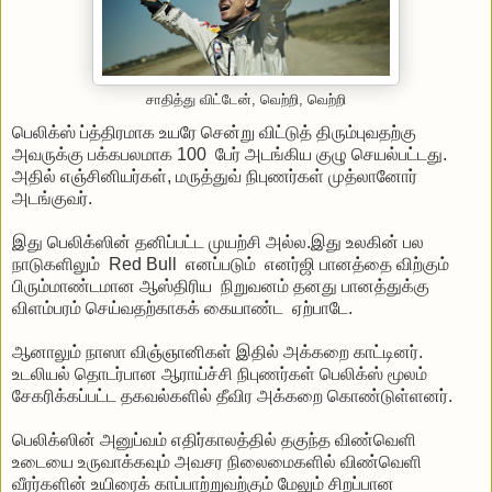
சாதித்து விட்டேன், வெற்றி, வெற்றி
பெலிக்ஸ் ப்த்திரமாக உயரே சென்று விட்டுத் திரும்புவதற்கு
அவருக்கு பக்கபலமாக 100 பேர் அடங்கிய குழு செயல்பட்டது.
அதில் எஞ்சினியர்கள், மருத்துவ் நிபுணர்கள் முத்லானோர்
அடங்குவர்.
இது பெலிக்ஸின் தனிப்பட்ட முயற்சி அல்ல.இது உலகின் பல
நாடுகளிலும் Red Bull எனப்படும் எனர்ஜி பானத்தை விற்கும்
பிரும்மாண்டமான ஆஸ்திரிய நிறுவனம் தனது பானத்துக்கு
விளம்பரம் செய்வதற்காகக் கையாண்ட ஏற்பாடே.
ஆனாலும் நாஸா விஞ்ஞானிகள் இதில் அக்கறை காட்டினர்.
உடலியல் தொடர்பான ஆராய்ச்சி நிபுணர்கள் பெலிக்ஸ் மூலம்
சேகரிக்கப்பட்ட தகவல்களில் தீவிர அக்கறை கொண்டுள்ளனர்.
பெலிக்ஸின் அனுப்வம் எதிர்காலத்தில் தகுந்த விண்வெளி
உடையை உருவாக்கவும் அவசர நிலைமைகளில் விண்வெளி
வீரர்களின் உயிரைக் காப்பாற்றுவற்கும் மேலும் சிறப்பான