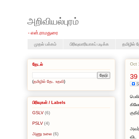
அறிவியல்புரம்
- என்.ராமதுரை
முதல் பக்கம்
பிரிவுவாரியாகப் படிக்க
தமிழில் 
Oct 
தேடல்
39 
(
தமிழில் தேட உதவி
)
பெலி
பிரிவுகள் / Labels
கிலோ
GSLV
(6)
குதித
PSLV
(4)
அவர்
அணு உலை
(6)
விட 