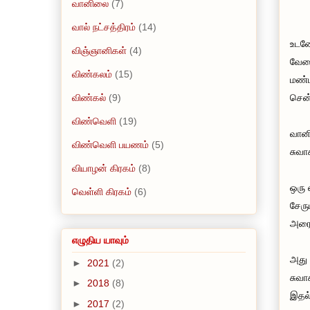
வானிலை
(7)
வால் நட்சத்திரம்
(14)
உடனே
விஞ்ஞானிகள்
(4)
வேளை
விண்கலம்
(15)
மண்ட
விண்கல்
(9)
சென்
விண்வெளி
(19)
வானி
விண்வெளி பயணம்
(5)
சுவா
வியாழன் கிரகம்
(8)
ஒரு 
வெள்ளி கிரகம்
(6)
சேரு
அரைத
எழுதிய யாவும்
அது 
►
2021
(2)
சுவா
►
2018
(8)
இதல்
►
2017
(2)