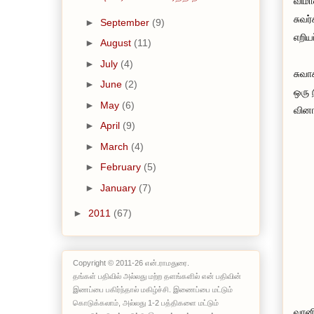
விமா
சுவர
►
September
(9)
எறியப
►
August
(11)
►
July
(4)
சுவா
►
June
(2)
ஒரு 
►
May
(6)
வினா
►
April
(9)
►
March
(4)
►
February
(5)
►
January
(7)
►
2011
(67)
Copyright © 2011-26 என்.ராமதுரை.
தங்கள் பதிவில் அல்லது மற்ற தளங்களில் என் பதிவின்
இணப்பை பகிர்ந்தால் மகிழ்ச்சி. இணைப்பை மட்டும்
கொடுக்கலாம், அல்லது 1-2 பத்திகளை மட்டும்
வானி