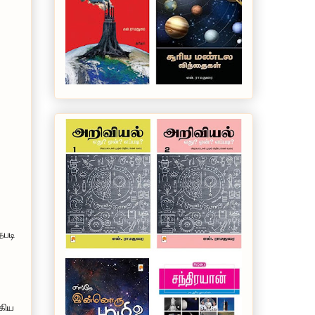
தபடி
ஆகிய