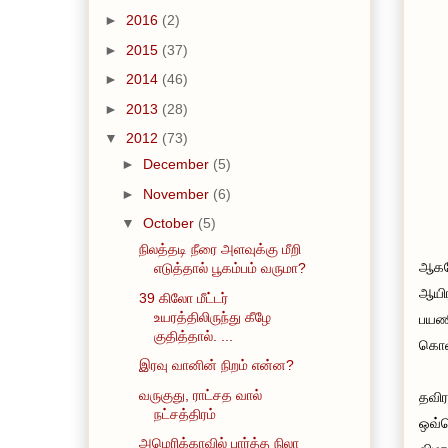
►
2016
(2)
►
2015
(37)
►
2014
(46)
►
2013
(28)
▼
2012
(73)
►
December
(5)
►
November
(6)
▼
October
(5)
நிலத்தடி நீரை அளவுக்கு மீறி
ஆகவே
எடுத்தால் பூகம்பம் வருமா?
ஆயிர
39 கிலோ மீட்டர்
உயரத்திலிருந்து கீழே
பயணி
குதித்தால். ...
கொள்
இரவு வானின் நிறம் என்ன?
வருகுது, ராட்சத வால்
தவிர
நட்சத்திரம்
ஒவ்வ
அமெரிக்காவில் பார்த்த நிலா