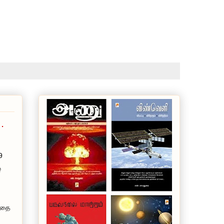
.
9
ே
 அதை