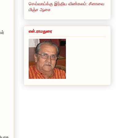
செவ்வாய்க்கு இந்திய விண்கலம்: சீனாவை
மிஞ்ச ஆசை
என்.ராமதுரை
வர்
வியாக