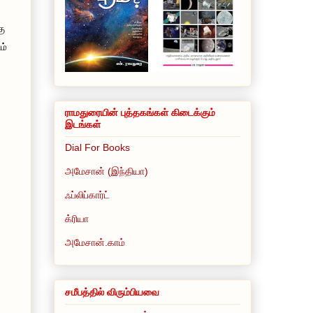
கு
ம்
ராமதுரையின் புத்தகங்கள் கிடைக்கும்
இடங்கள்
Dial For Books
அமேசான் (இந்தியா)
ஃப்லிப்கார்ட்
க்ரியா
அமேசான்.காம்
சமீபத்தில் விரும்பியவை