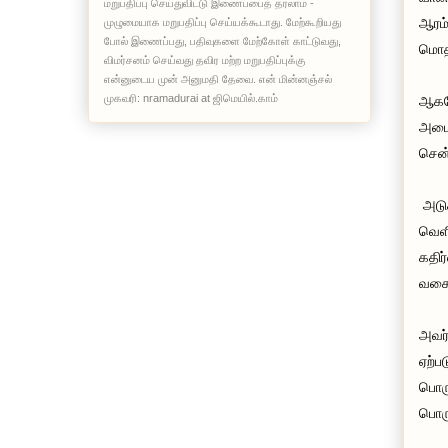
மறுபதிப்பு செய்துவிட்டு இணைப்பைத் தரலாம் -
ஆரம்
முழுமையாக மறுபதிப்பு செய்யக்கூடாது. மேற்கூறியது
போல் இணைப்பது, பதிவுகளை மேற்கோள் காட்டுவது,
மொதத
விமர்சனம் செய்வது தவிர மற்ற மறுபதிப்புக்கு
என்னுடைய முன் அனுமதி தேவை. என் மின்னஞ்சல்
முகவரி: nramadurai at ஜிமெயில்.காம்
ஆகவே
அமைந
சென்
அடுக
வெளி
கதிர
வகைக
அவர்
ஏற்ப
பொரு
பொரு