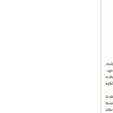
அவர்
பலூன
உயரே
எதிர
பெலி
வேண்
விசே