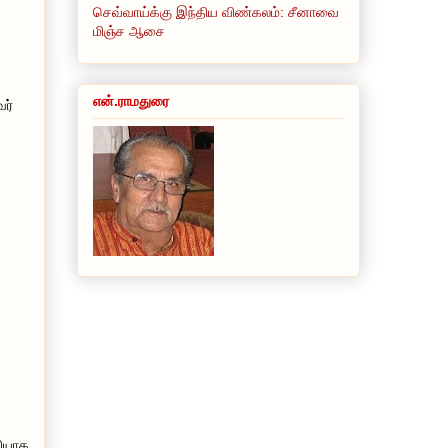
செவ்வாய்க்கு இந்திய விண்கலம்: சீனாவை
மிஞ்ச ஆசை
என்.ராமதுரை
வர்
வியாக