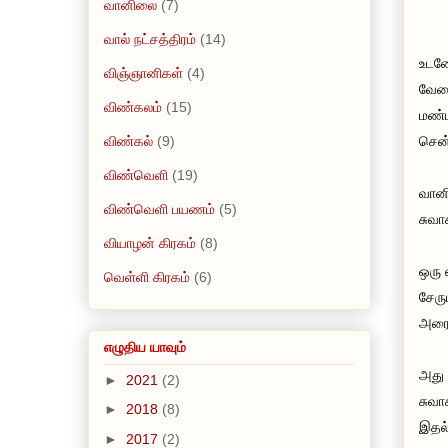
வானிலை
(7)
வால் நட்சத்திரம்
(14)
உடனே
விஞ்ஞானிகள்
(4)
வேளை
விண்கலம்
(15)
மண்ட
விண்கல்
(9)
சென்
விண்வெளி
(19)
வானி
விண்வெளி பயணம்
(5)
சுவா
வியாழன் கிரகம்
(8)
ஒரு 
வெள்ளி கிரகம்
(6)
சேரு
அரைத
எழுதிய யாவும்
அது 
►
2021
(2)
சுவா
►
2018
(8)
இதல்
►
2017
(2)