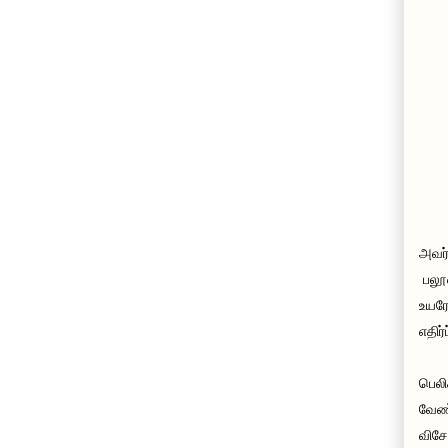
அவர்
பலூன
உயரே
எதிர
பெலி
வேண்
விசே