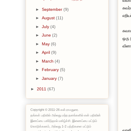
விமா
சுவர
►
September
(9)
எறியப
►
August
(11)
►
July
(4)
சுவா
►
June
(2)
ஒரு 
►
May
(6)
வினா
►
April
(9)
►
March
(4)
►
February
(5)
►
January
(7)
►
2011
(67)
Copyright © 2011-26 என்.ராமதுரை.
தங்கள் பதிவில் அல்லது மற்ற தளங்களில் என் பதிவின்
இணப்பை பகிர்ந்தால் மகிழ்ச்சி. இணைப்பை மட்டும்
கொடுக்கலாம், அல்லது 1-2 பத்திகளை மட்டும்
வானி