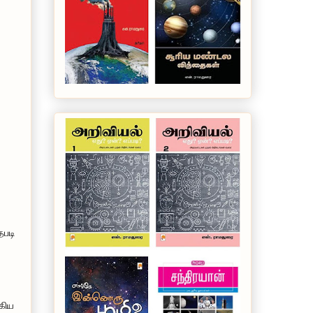
தபடி
ஆகிய