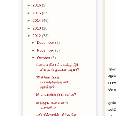
►
2016
(2)
►
2015
(37)
►
2014
(46)
►
2013
(28)
▼
2012
(73)
►
December
(5)
►
November
(6)
▼
October
(5)
நிலத்தடி நீரை அளவுக்கு மீறி
ஆகவே
எடுத்தால் பூகம்பம் வருமா?
ஆயிர
39 கிலோ மீட்டர்
உயரத்திலிருந்து கீழே
பயணி
குதித்தால். ...
கொள்
இரவு வானின் நிறம் என்ன?
வருகுது, ராட்சத வால்
தவிர
நட்சத்திரம்
ஒவ்வ
அமெரிக்காவில் பார்த்த நிலா