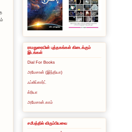
கு
ம்
ராமதுரையின் புத்தகங்கள் கிடைக்கும்
இடங்கள்
Dial For Books
அமேசான் (இந்தியா)
ஃப்லிப்கார்ட்
க்ரியா
அமேசான்.காம்
சமீபத்தில் விரும்பியவை