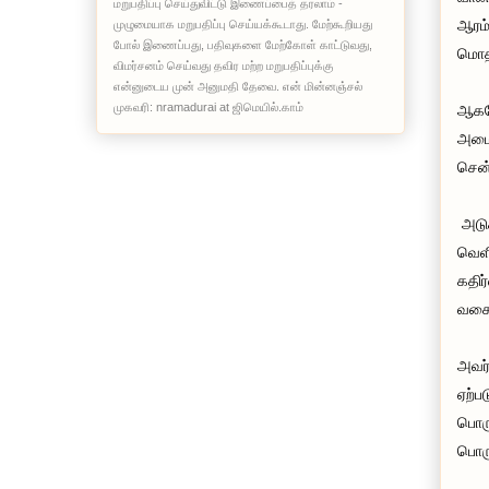
மறுபதிப்பு செய்துவிட்டு இணைப்பைத் தரலாம் -
ஆரம்
முழுமையாக மறுபதிப்பு செய்யக்கூடாது. மேற்கூறியது
போல் இணைப்பது, பதிவுகளை மேற்கோள் காட்டுவது,
மொதத
விமர்சனம் செய்வது தவிர மற்ற மறுபதிப்புக்கு
என்னுடைய முன் அனுமதி தேவை. என் மின்னஞ்சல்
முகவரி: nramadurai at ஜிமெயில்.காம்
ஆகவே
அமைந
சென்
அடுக
வெளி
கதிர
வகைக
அவர்
ஏற்ப
பொரு
பொரு