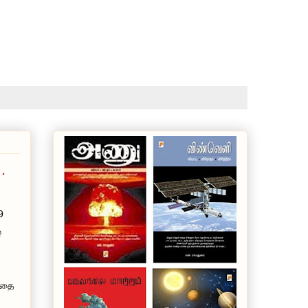
.
9
ே
 அதை