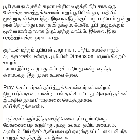
பூமி தனது அச்சில் சுழலாமல் நிலை குத்தி நிற்பதாக ஒரு
பேச்சுக்கு வைத்துக் கொண்டாலும் பூமியின் ஒரு பாதியில்
மூன்று நாள் தொடர்ந்து இரவாக இருக்கும். மறு பாதியில் மூன்று
நாள் தொடர்ந்து பகலாக இருக்கும். ஆகவே பூமி முழுவதிலும்
மூன்று நாள் இரவாக இருப்பதற்கு வாய்ப்பே இல்லை. இது
பகுத்தறிவுக்கு முரணானது.
சூரியன் மற்றும் பூமியின் alignment பற்றிய சமாச்சாரமும்
அபத்தமாகவே உள்ளது. பூமியின் Dimension மாற்றம் வெறும்
உளறல்.
நாஸா இப்படி கூறியது அப்படிக் கூறியது என்று வதந்தி
கிளம்புவது இது முதல் தடவை அல்ல.
Pray செய்பவர்கள் தப்பித்துக் கொள்வார்கள் என்றால்
நியூயார்க் நகரை சாண்டி புயல் தாக்கிய போது அவரவர் தங்கள்
இடத்திலிருந்து பிரார்த்தனை செய்திருந்தால்
தப்பித்திருக்கலாமே.
படித்தவர்களும் இந்த வதந்திகளை நம்ப முற்படுவது
வேதனையைத் தருகிறது. நமது உலகம், சூரிய மண்டலம்,
அண்டம், பிரப்ஞ்சம் ஆகியவை ஓர் ஒழுங்கு உட்பட்டவை. விபரீத
மாறுதல்களுக்கு இடமே இல்லை.