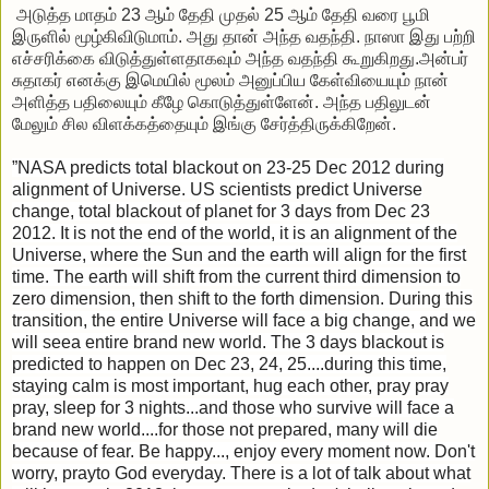
அடுத்த மாதம் 23 ஆம் தேதி முதல் 25 ஆம் தேதி வரை பூமி
இருளில் மூழ்கிவிடுமாம். அது தான் அந்த வதந்தி. நாஸா இது பற்றி
எச்சரிக்கை விடுத்துள்ளதாகவும் அந்த வதந்தி கூறுகிறது.அன்பர்
சுதாகர் எனக்கு இமெயில் மூலம் அனுப்பிய கேள்வியையும் நான்
அளித்த பதிலையும் கீழே கொடுத்துள்ளேன். அந்த பதிலுடன்
மேலும் சில விளக்கத்தையும் இங்கு சேர்த்திருக்கிறேன்.
”NASA predicts total blackout on 23-25 Dec 2012 during
alignment of Universe. US scientists predict Universe
change, total blackout of planet for 3 days from Dec 23
2012. It is not the end of the world, it is an alignment of the
Universe, where the Sun and the earth will align for the first
time. The earth will shift from the current third dimension to
zero dimension, then shift to the forth dimension. During this
transition, the entire Universe will face a big change, and we
will seea entire brand new world. The 3 days blackout is
predicted to happen on Dec 23, 24, 25....during this time,
staying calm is most important, hug each other, pray pray
pray, sleep for 3 nights...and those who survive will face a
brand new world....for those not prepared, many will die
because of fear. Be happy..., enjoy every moment now. Don't
worry, prayto God everyday. There is a lot of talk about what