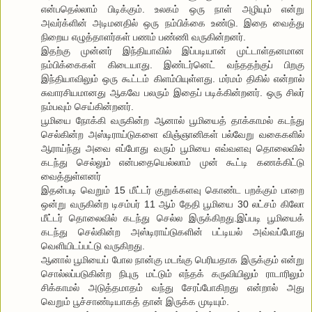
என்பதெல்லாம் பிடிக்கும். உலகம் ஒரு நாள் அழியும் என்று
அவர்க்ளின் அடிமனதில் ஒரு நம்பிக்கை உண்டு. இதை வைத்து
நிறைய எழுத்தாளர்கள் பணம் பண்ணி வருகின்றனர்.
இதற்கு முன்னர் இந்தியாவில் இப்படியான் முட்டாள்தனமான
நம்பிக்கைகள் கிடையாது. இண்டர்னெட் வந்ததற்குப் பிறகு
இந்தியாவிலும் ஒரு கூட்டம் கிளம்பியுள்ளது. மர்மம் திகில் என்றால்
சுவாரசியமானது ஆகவே பலரும் இதைப் படிக்கின்றனர். ஒரு சிலர்
நம்பவும் செய்கின்றனர்.
பூமியை நோக்கி வருகின்ற ஆனால் பூமியைத் தாக்காமல் கடந்து
செல்கின்ற அஸ்டிராய்டுகளை விஞ்ஞானிகள் பல்வேறு வகைகளில்
ஆராய்ந்து அவை எப்போது வரும் பூமியை எவ்வளவு தொலைவில்
கடந்து செல்லும் என்பதையெல்லாம் முன் கூட்டி கணக்கிட்டு
வைத்துள்ளனர்
இதன்படி வெறும் 15 மீட்டர் குறுக்களவு கொண்ட பறக்கும் பாறை
ஒன்று வருகின்ற டிசம்பர் 11 ஆம் தேதி பூமியை 30 லட்சம் கிலோ
மீட்டர் தொலைவில் கடந்து செல்ல இருக்கிறது.இப்படி பூமியைக்
கடந்து செல்கின்ற அஸ்டிராய்டுகளின் பட்டியல் அவ்வப்போது
வெளியிடப்பட்டு வருகிறது.
ஆனால் பூமியைப் போல நான்கு மடங்கு பெரியதாக இருக்கும் என்று
சொல்லப்படுகின்ற நிபுரு மட்டும் எந்தக் கருவியிலும் ராடாரிலும்
சிக்காமல் அடுத்தமாதம் வந்து சேரப்போகிறது என்றால் அது
வெறும் பூச்சாண்டியாகத் தான் இருக்க முடியும்.