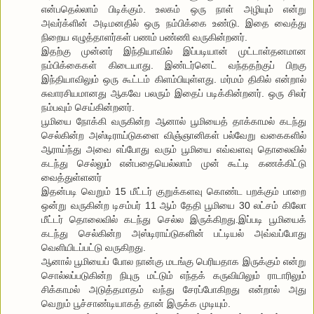
என்பதெல்லாம் பிடிக்கும். உலகம் ஒரு நாள் அழியும் என்று
அவர்க்ளின் அடிமனதில் ஒரு நம்பிக்கை உண்டு. இதை வைத்து
நிறைய எழுத்தாளர்கள் பணம் பண்ணி வருகின்றனர்.
இதற்கு முன்னர் இந்தியாவில் இப்படியான் முட்டாள்தனமான
நம்பிக்கைகள் கிடையாது. இண்டர்னெட் வந்ததற்குப் பிறகு
இந்தியாவிலும் ஒரு கூட்டம் கிளம்பியுள்ளது. மர்மம் திகில் என்றால்
சுவாரசியமானது ஆகவே பலரும் இதைப் படிக்கின்றனர். ஒரு சிலர்
நம்பவும் செய்கின்றனர்.
பூமியை நோக்கி வருகின்ற ஆனால் பூமியைத் தாக்காமல் கடந்து
செல்கின்ற அஸ்டிராய்டுகளை விஞ்ஞானிகள் பல்வேறு வகைகளில்
ஆராய்ந்து அவை எப்போது வரும் பூமியை எவ்வளவு தொலைவில்
கடந்து செல்லும் என்பதையெல்லாம் முன் கூட்டி கணக்கிட்டு
வைத்துள்ளனர்
இதன்படி வெறும் 15 மீட்டர் குறுக்களவு கொண்ட பறக்கும் பாறை
ஒன்று வருகின்ற டிசம்பர் 11 ஆம் தேதி பூமியை 30 லட்சம் கிலோ
மீட்டர் தொலைவில் கடந்து செல்ல இருக்கிறது.இப்படி பூமியைக்
கடந்து செல்கின்ற அஸ்டிராய்டுகளின் பட்டியல் அவ்வப்போது
வெளியிடப்பட்டு வருகிறது.
ஆனால் பூமியைப் போல நான்கு மடங்கு பெரியதாக இருக்கும் என்று
சொல்லப்படுகின்ற நிபுரு மட்டும் எந்தக் கருவியிலும் ராடாரிலும்
சிக்காமல் அடுத்தமாதம் வந்து சேரப்போகிறது என்றால் அது
வெறும் பூச்சாண்டியாகத் தான் இருக்க முடியும்.