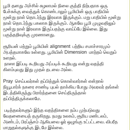
பூமி தனது அச்சில் சுழலாமல் நிலை குத்தி நிற்பதாக ஒரு
பேச்சுக்கு வைத்துக் கொண்டாலும் பூமியின் ஒரு பாதியில்
மூன்று நாள் தொடர்ந்து இரவாக இருக்கும். மறு பாதியில் மூன்று
நாள் தொடர்ந்து பகலாக இருக்கும். ஆகவே பூமி முழுவதிலும்
மூன்று நாள் இரவாக இருப்பதற்கு வாய்ப்பே இல்லை. இது
பகுத்தறிவுக்கு முரணானது.
சூரியன் மற்றும் பூமியின் alignment பற்றிய சமாச்சாரமும்
அபத்தமாகவே உள்ளது. பூமியின் Dimension மாற்றம் வெறும்
உளறல்.
நாஸா இப்படி கூறியது அப்படிக் கூறியது என்று வதந்தி
கிளம்புவது இது முதல் தடவை அல்ல.
Pray செய்பவர்கள் தப்பித்துக் கொள்வார்கள் என்றால்
நியூயார்க் நகரை சாண்டி புயல் தாக்கிய போது அவரவர் தங்கள்
இடத்திலிருந்து பிரார்த்தனை செய்திருந்தால்
தப்பித்திருக்கலாமே.
படித்தவர்களும் இந்த வதந்திகளை நம்ப முற்படுவது
வேதனையைத் தருகிறது. நமது உலகம், சூரிய மண்டலம்,
அண்டம், பிரப்ஞ்சம் ஆகியவை ஓர் ஒழுங்கு உட்பட்டவை. விபரீத
மாறுதல்களுக்கு இடமே இல்லை.