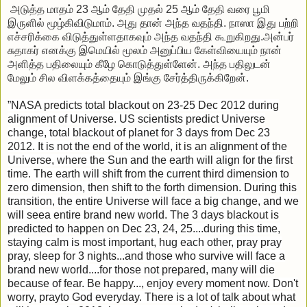
அடுத்த மாதம் 23 ஆம் தேதி முதல் 25 ஆம் தேதி வரை பூமி
இருளில் மூழ்கிவிடுமாம். அது தான் அந்த வதந்தி. நாஸா இது பற்றி
எச்சரிக்கை விடுத்துள்ளதாகவும் அந்த வதந்தி கூறுகிறது.அன்பர்
சுதாகர் எனக்கு இமெயில் மூலம் அனுப்பிய கேள்வியையும் நான்
அளித்த பதிலையும் கீழே கொடுத்துள்ளேன். அந்த பதிலுடன்
மேலும் சில விளக்கத்தையும் இங்கு சேர்த்திருக்கிறேன்.
”NASA predicts total blackout on 23-25 Dec 2012 during
alignment of Universe. US scientists predict Universe
change, total blackout of planet for 3 days from Dec 23
2012. It is not the end of the world, it is an alignment of the
Universe, where the Sun and the earth will align for the first
time. The earth will shift from the current third dimension to
zero dimension, then shift to the forth dimension. During this
transition, the entire Universe will face a big change, and we
will seea entire brand new world. The 3 days blackout is
predicted to happen on Dec 23, 24, 25....during this time,
staying calm is most important, hug each other, pray pray
pray, sleep for 3 nights...and those who survive will face a
brand new world....for those not prepared, many will die
because of fear. Be happy..., enjoy every moment now. Don't
worry, prayto God everyday. There is a lot of talk about what