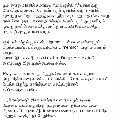
பூமி தனது அச்சில் சுழலாமல் நிலை குத்தி நிற்பதாக ஒரு
பேச்சுக்கு வைத்துக் கொண்டாலும் பூமியின் ஒரு பாதியில்
மூன்று நாள் தொடர்ந்து இரவாக இருக்கும். மறு பாதியில் மூன்று
நாள் தொடர்ந்து பகலாக இருக்கும். ஆகவே பூமி முழுவதிலும்
மூன்று நாள் இரவாக இருப்பதற்கு வாய்ப்பே இல்லை. இது
பகுத்தறிவுக்கு முரணானது.
சூரியன் மற்றும் பூமியின் alignment பற்றிய சமாச்சாரமும்
அபத்தமாகவே உள்ளது. பூமியின் Dimension மாற்றம் வெறும்
உளறல்.
நாஸா இப்படி கூறியது அப்படிக் கூறியது என்று வதந்தி
கிளம்புவது இது முதல் தடவை அல்ல.
Pray செய்பவர்கள் தப்பித்துக் கொள்வார்கள் என்றால்
நியூயார்க் நகரை சாண்டி புயல் தாக்கிய போது அவரவர் தங்கள்
இடத்திலிருந்து பிரார்த்தனை செய்திருந்தால்
தப்பித்திருக்கலாமே.
படித்தவர்களும் இந்த வதந்திகளை நம்ப முற்படுவது
வேதனையைத் தருகிறது. நமது உலகம், சூரிய மண்டலம்,
அண்டம், பிரப்ஞ்சம் ஆகியவை ஓர் ஒழுங்கு உட்பட்டவை. விபரீத
மாறுதல்களுக்கு இடமே இல்லை.