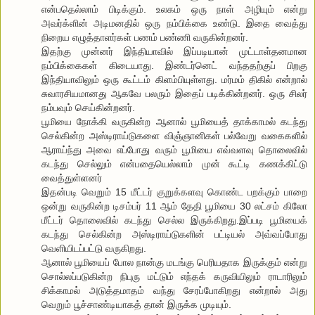
என்பதெல்லாம் பிடிக்கும். உலகம் ஒரு நாள் அழியும் என்று
அவர்க்ளின் அடிமனதில் ஒரு நம்பிக்கை உண்டு. இதை வைத்து
நிறைய எழுத்தாளர்கள் பணம் பண்ணி வருகின்றனர்.
இதற்கு முன்னர் இந்தியாவில் இப்படியான் முட்டாள்தனமான
நம்பிக்கைகள் கிடையாது. இண்டர்னெட் வந்ததற்குப் பிறகு
இந்தியாவிலும் ஒரு கூட்டம் கிளம்பியுள்ளது. மர்மம் திகில் என்றால்
சுவாரசியமானது ஆகவே பலரும் இதைப் படிக்கின்றனர். ஒரு சிலர்
நம்பவும் செய்கின்றனர்.
பூமியை நோக்கி வருகின்ற ஆனால் பூமியைத் தாக்காமல் கடந்து
செல்கின்ற அஸ்டிராய்டுகளை விஞ்ஞானிகள் பல்வேறு வகைகளில்
ஆராய்ந்து அவை எப்போது வரும் பூமியை எவ்வளவு தொலைவில்
கடந்து செல்லும் என்பதையெல்லாம் முன் கூட்டி கணக்கிட்டு
வைத்துள்ளனர்
இதன்படி வெறும் 15 மீட்டர் குறுக்களவு கொண்ட பறக்கும் பாறை
ஒன்று வருகின்ற டிசம்பர் 11 ஆம் தேதி பூமியை 30 லட்சம் கிலோ
மீட்டர் தொலைவில் கடந்து செல்ல இருக்கிறது.இப்படி பூமியைக்
கடந்து செல்கின்ற அஸ்டிராய்டுகளின் பட்டியல் அவ்வப்போது
வெளியிடப்பட்டு வருகிறது.
ஆனால் பூமியைப் போல நான்கு மடங்கு பெரியதாக இருக்கும் என்று
சொல்லப்படுகின்ற நிபுரு மட்டும் எந்தக் கருவியிலும் ராடாரிலும்
சிக்காமல் அடுத்தமாதம் வந்து சேரப்போகிறது என்றால் அது
வெறும் பூச்சாண்டியாகத் தான் இருக்க முடியும்.