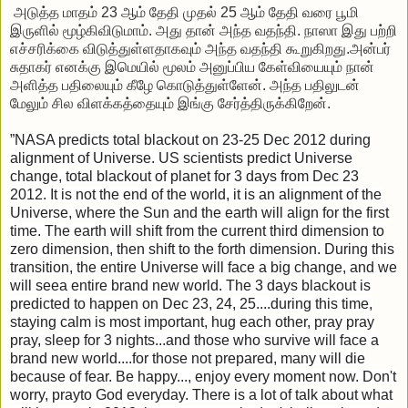
அடுத்த மாதம் 23 ஆம் தேதி முதல் 25 ஆம் தேதி வரை பூமி
இருளில் மூழ்கிவிடுமாம். அது தான் அந்த வதந்தி. நாஸா இது பற்றி
எச்சரிக்கை விடுத்துள்ளதாகவும் அந்த வதந்தி கூறுகிறது.அன்பர்
சுதாகர் எனக்கு இமெயில் மூலம் அனுப்பிய கேள்வியையும் நான்
அளித்த பதிலையும் கீழே கொடுத்துள்ளேன். அந்த பதிலுடன்
மேலும் சில விளக்கத்தையும் இங்கு சேர்த்திருக்கிறேன்.
”NASA predicts total blackout on 23-25 Dec 2012 during
alignment of Universe. US scientists predict Universe
change, total blackout of planet for 3 days from Dec 23
2012. It is not the end of the world, it is an alignment of the
Universe, where the Sun and the earth will align for the first
time. The earth will shift from the current third dimension to
zero dimension, then shift to the forth dimension. During this
transition, the entire Universe will face a big change, and we
will seea entire brand new world. The 3 days blackout is
predicted to happen on Dec 23, 24, 25....during this time,
staying calm is most important, hug each other, pray pray
pray, sleep for 3 nights...and those who survive will face a
brand new world....for those not prepared, many will die
because of fear. Be happy..., enjoy every moment now. Don't
worry, prayto God everyday. There is a lot of talk about what