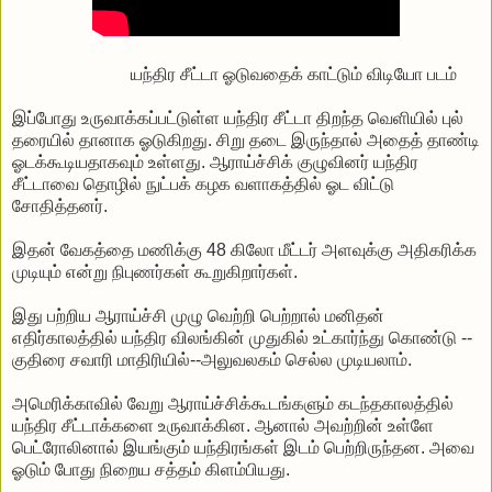
யந்திர சீட்டா ஓடுவதைக் காட்டும் விடியோ படம்
இப்போது உருவாக்கப்பட்டுள்ள யந்திர சீட்டா திறந்த வெளியில் புல்
தரையில் தானாக ஓடுகிறது. சிறு தடை இருந்தால் அதைத் தாண்டி
ஓடக்கூடியதாகவும் உள்ளது. ஆராய்ச்சிக் குழுவினர் யந்திர
சீட்டாவை தொழில் நுட்பக் கழக வளாகத்தில் ஓட விட்டு
சோதித்தனர்.
இதன் வேகத்தை மணிக்கு 48 கிலோ மீட்டர் அளவுக்கு அதிகரிக்க
முடியும் என்று நிபுணர்கள் கூறுகிறார்கள்.
இது பற்றிய ஆராய்ச்சி முழு வெற்றி பெற்றால் மனிதன்
எதிர்காலத்தில் யந்திர விலங்கின் முதுகில் உட்கார்ந்து கொண்டு --
குதிரை சவாரி மாதிரியில்--அலுவலகம் செல்ல முடியலாம்.
அமெரிக்காவில் வேறு ஆராய்ச்சிக்கூடங்களும் கடந்தகாலத்தில்
யந்திர சீட்டாக்களை உருவாக்கின. ஆனால் அவற்றின் உள்ளே
பெட்ரோலினால் இயங்கும் யந்திரங்கள் இடம் பெற்றிருந்தன. அவை
ஓடும் போது நிறைய சத்தம் கிளம்பியது.