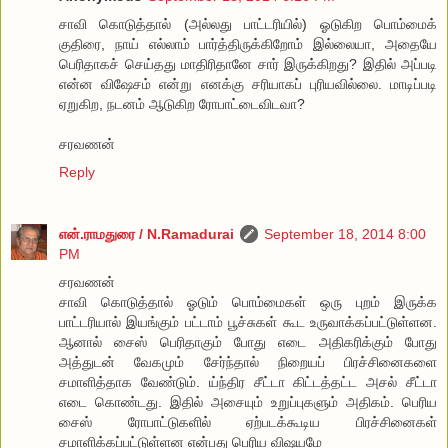
சாவி கொடுத்தால் (அல்லது பாட்டரியில்) ஓடுகிற பொம்மைக்
குதிரை, நாய் எல்லாம் பார்த்திருக்கிறோம் இல்லையா, அதையே
பெரிதாகச் செய்தது மாதிரிதானே சார் இருக்கிறது? இதில் அப்படி
என்ன விஷேசம் என்று எனக்கு சரியாகப் புரியவில்லை. மாடிப்படி
ஏறுகிற, நடனம் ஆடுகிற ரோபாட்டைவிடவா?
சரவணன்
Reply
என்.ராமதுரை / N.Ramadurai
September 18, 2014 8:00
PM
சரவணன்
சாவி கொடுத்தால் ஓடும் பொம்மைகள் ஒரு புறம் இருக்க
பாட்டரியால் இயங்கும் பட்டாம் பூச்சுகள் கூட உருவாக்கப்பட்டுள்ளன.
ஆனால் சைஸ் பெரிதாகும் போது எடை அதிகரிக்கும் போது
அத்துடன் வேகமும் சேர்ந்தால் நிறையப் பிரச்சினைகளை
சமாளித்தாக வேண்டும். ய்ந்திர சீட்டா கிட்டத்தட்ட அசல் சீட்டா
எடை கொண்டது. இதில் அசையும் உறுப்புகளும் அதிகம். பெரிய
சைஸ் ரோபாட்டுகளில் ஏற்படக்கூடிய பிரச்சினைகள்
சமாளிக்கப்பட்டுள்ளன என்பது பெரிய விஷயமே