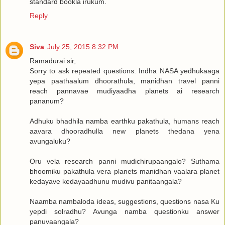
standard bookla irukum.
Reply
Siva
July 25, 2015 8:32 PM
Ramadurai sir,
Sorry to ask repeated questions. Indha NASA yedhukaaga
yepa paathaalum dhoorathula, manidhan travel panni
reach pannavae mudiyaadha planets ai research
pananum?
Adhuku bhadhila namba earthku pakathula, humans reach
aavara dhooradhulla new planets thedana yena
avungaluku?
Oru vela research panni mudichirupaangalo? Suthama
bhoomiku pakathula vera planets manidhan vaalara planet
kedayave kedayaadhunu mudivu panitaangala?
Naamba nambaloda ideas, suggestions, questions nasa Ku
yepdi solradhu? Avunga namba questionku answer
panuvaangala?