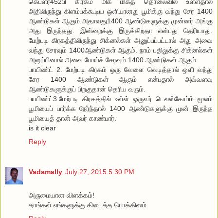
கெப்ளர்452பி கிரகம் மிக மிகத் தொலைவில் உள்ளதால்
அதிலிருந்து கிளம்பக்கூடிய ஒளியானது பூமிக்கு வந்து சேர 1400
ஆண்டுகள் ஆகும்.அதாவது1400 ஆண்டுகளுக்கு முன்னர் அங்கு
அது இருந்தது. இன்றைக்கு இருக்கிறதா என்பது தெரியாது.
மேற்படி கிரகத்திலிருந்து சிக்னல்கள் அனுப்பப்பட்டால் அது அவை
வந்து சேரவும் 1400ஆண்டுகள் ஆகும். நாம் பதிலுக்கு சிக்னல்கள்
அனுப்பினால் அவை போய்ச் சேரவும் 1400 ஆண்டுகள் ஆகும்.
பாயிண்ட் 2. மேற்படி கிரகம் ஒரு வேளை வெடித்தால் ஒளி வந்து
சேர 1400 ஆண்டுகள் ஆகும் என்பதால் அவ்வளவு
ஆண்டுகளுக்குப் பிறகுதான் தெரிய வரும்.
பாயிண்ட்3.மேற்படி கிரகத்தில் உள்ள் ஒருவர் டெலஸ்கோப்ம் மூலம்
பூமியைப் பார்க்க நேர்ந்தால் 1400 ஆண்டுகளுக்கு முன் இருந்த
பூமியைத் தான் அவர் காண்பார்.
is it clear
Reply
Vadamally
July 27, 2015 5:30 PM
அருமையான விளக்கம்!
தாங்கள் எங்களுக்கு கிடைத்த பொக்கிஸம்