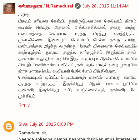
என்.ராமதுரை / N.Ramadurai
July 26, 2015 11:14 AM
சதிஷ்
மிகவும் சரியான கேள்வி. துரதிருஷ்டவசமாக செவ்வாய் கிரகம்
வடிவில் சிறியது. அதனால் அக்கிரகத்தினால் தனது காற்று
மண்டலத்தை கெட்டியாக ஈர்த்து பிடித்து வைத்திருக்க
முடியவில்லை. இன்னமும் செவ்வாய் மெல்ல தனது காற்று
மண்டலத்தை இழந்து வருகிறது. இதன் விளைவாக செவ்வாயில்
காற்றழுத்தம் குறைவு. தகுந்த காற்றழுத்தம் இருந்தால் தான்
தண்ணீரானது திரவ வடிவில் இருக்க முடியும். ஆகவே செவ்வாயில்
சில இடங்களில் உள்ள பனிக்கட்டிகள் பதங்கமாதல் என்ற முறையில்
நீராக மாறாமலேயே ஆவியாகி மேலே போய் விடுகின்றன.
செவ்வாயுடன் ஒப்பிட்டால் பூமியானது சைஸில் பெரியது. எனவே
தகுந்த காற்றழுத்தம் இருக்கிறது. அதன் பலனாக பூமியில்
தண்ணீர் இருக்கிறது. உயிர் வாழ்க்கைக்குத் தண்ணீர் மிக
முக்கியம்.
Reply
Siva
July 26, 2015 6:09 PM
Ramadurai sir,
Neenga solradha paatha naamba thapikanumna interstellar