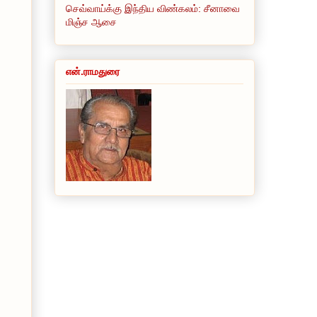
செவ்வாய்க்கு இந்திய விண்கலம்: சீனாவை
மிஞ்ச ஆசை
என்.ராமதுரை