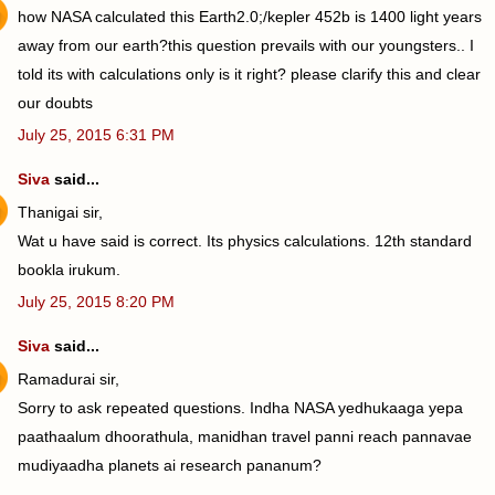
how NASA calculated this Earth2.0;/kepler 452b is 1400 light years
away from our earth?this question prevails with our youngsters.. I
told its with calculations only is it right? please clarify this and clear
our doubts
July 25, 2015 6:31 PM
Siva
said...
Thanigai sir,
Wat u have said is correct. Its physics calculations. 12th standard
bookla irukum.
July 25, 2015 8:20 PM
Siva
said...
Ramadurai sir,
Sorry to ask repeated questions. Indha NASA yedhukaaga yepa
paathaalum dhoorathula, manidhan travel panni reach pannavae
mudiyaadha planets ai research pananum?