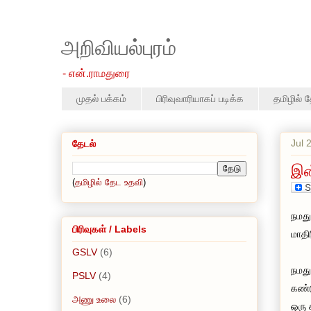
அறிவியல்புரம்
- என்.ராமதுரை
முதல் பக்கம்
பிரிவுவாரியாகப் படிக்க
தமிழில் 
Jul 
தேடல்
இன
(
தமிழில் தேட உதவி
)
நமது
பிரிவுகள் / Labels
மாதி
GSLV
(6)
நமது
PSLV
(4)
கண்ட
அணு உலை
(6)
ஒரு 