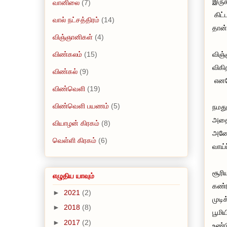
இருக
வானிலை
(7)
கிட்
வால் நட்சத்திரம்
(14)
தான்
விஞ்ஞானிகள்
(4)
விண்கலம்
(15)
விஞ்
விகி
விண்கல்
(9)
எனவே
விண்வெளி
(19)
விண்வெளி பயணம்
(5)
நமது
அதை 
வியாழன் கிரகம்
(8)
அனேக
வெள்ளி கிரகம்
(6)
வாய்
சூரி
எழுதிய யாவும்
கண்ட
►
2021
(2)
முடி
►
2018
(8)
பூமி
►
2017
(2)
உண்ட