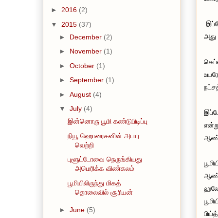
►
2016
(2)
இப்ப
▼
2015
(37)
அது 
►
December
(2)
►
November
(1)
கெப்
►
October
(1)
உயரே
►
September
(1)
நட்ச
►
August
(4)
▼
July
(4)
இப்ப
இன்னொரு பூமி கண்டுபிடிப்பு
என்ற
நியூ ஹொரைசனின் அபார
ஆண்
வெற்றி
புளூட்டோவை நெருங்கியது
பூமி
அமெரிக்க விண்கலம்
ஆண்ட
பூமியிலிருந்து மிகத்
ஹலோ 
தொலைவில் சூரியன்
பூமி
►
June
(5)
பிய்