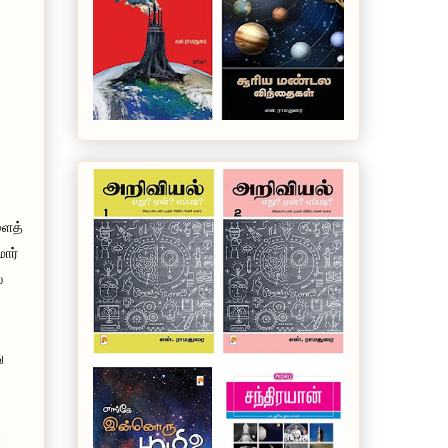
ளைத்
ார்
்
ு