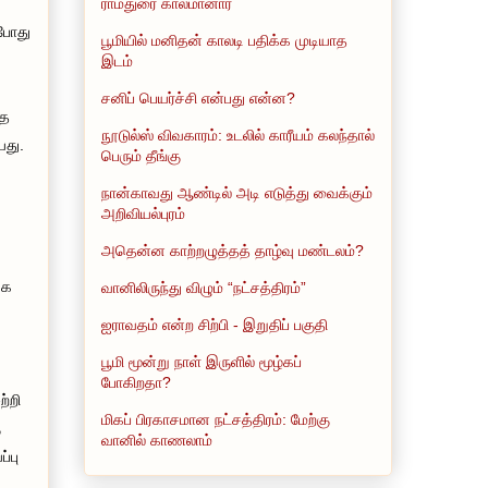
ராமதுரை காலமானார்
்போது
பூமியில் மனிதன் காலடி பதிக்க முடியாத
இடம்
சனிப் பெயர்ச்சி என்பது என்ன?
சத
நூடுல்ஸ் விவகாரம்: உடலில் காரீயம் கலந்தால்
யது.
பெரும் தீங்கு
நான்காவது ஆண்டில் அடி எடுத்து வைக்கும்
அறிவியல்புரம்
)
அதென்ன காற்றழுத்தத் தாழ்வு மண்டலம்?
்க
வானிலிருந்து விழும் “நட்சத்திரம்”
ஐராவதம் என்ற சிற்பி - இறுதிப் பகுதி
பூமி மூன்று நாள் இருளில் மூழ்கப்
போகிறதா?
்றி
மிகப் பிரகாசமான நட்சத்திரம்: மேற்கு
ு
வானில் காணலாம்
்பு