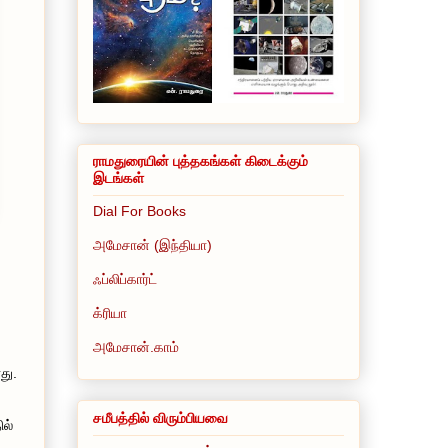
ராமதுரையின் புத்தகங்கள் கிடைக்கும்
இடங்கள்
Dial For Books
அமேசான் (இந்தியா)
ஃப்லிப்கார்ட்
க்ரியா
அமேசான்.காம்
து.
சமீபத்தில் விரும்பியவை
ில்