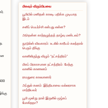
மிகவும் விரும்பியவை
ர்.
பூமியில் மனிதன் காலடி பதிக்க முடியாத
இடம்
சனிப் பெயர்ச்சி என்பது என்ன?
அதென்ன காற்றழுத்தத் தாழ்வு மண்டலம்?
ு.
நூடுல்ஸ் விவகாரம்: உடலில் காரீயம் கலந்தால்
பெரும் தீங்கு
ன்ன
வானிலிருந்து விழும் “நட்சத்திரம்”
மிகப் பிரகாசமான நட்சத்திரம்: மேற்கு
வானில் காணலாம்
ராமதுரை காலமானார்
1400
அப்துல் கலாம்: இந்தியாவை வல்லரசாக
மாற்றியவர்
இங்கு
பூமி மூன்று நாள் இருளில் மூழ்கப்
போகிறதா?