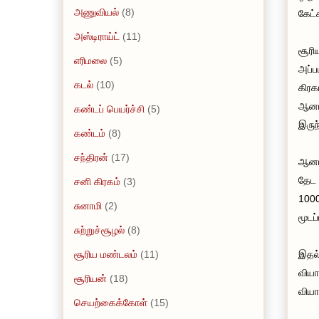
அணுவியல்
(8)
கேட்
அஸ்டிராய்ட்
(11)
சூரி
எரிமலை
(5)
அப்ப
கடல்
(10)
கிரக
ஆனால
கண்டப் பெயர்ச்சி
(5)
இருந
கண்டம்
(8)
சந்திரன்
(17)
ஆனால
தேட 
சனி கிரகம்
(3)
1000
சுனாமி
(2)
மூடப
சுற்றுச்சூழல்
(8)
சூரிய மண்டலம்
(11)
இதல்
வியா
சூரியன்
(18)
வியா
செயற்கைக்கோள்
(15)