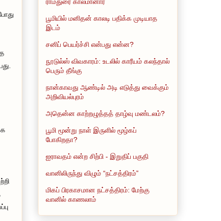
ராமதுரை காலமானார்
்போது
பூமியில் மனிதன் காலடி பதிக்க முடியாத
இடம்
சனிப் பெயர்ச்சி என்பது என்ன?
சத
நூடுல்ஸ் விவகாரம்: உடலில் காரீயம் கலந்தால்
யது.
பெரும் தீங்கு
நான்காவது ஆண்டில் அடி எடுத்து வைக்கும்
அறிவியல்புரம்
)
அதென்ன காற்றழுத்தத் தாழ்வு மண்டலம்?
்க
பூமி மூன்று நாள் இருளில் மூழ்கப்
போகிறதா?
ஐராவதம் என்ற சிற்பி - இறுதிப் பகுதி
வானிலிருந்து விழும் “நட்சத்திரம்”
்றி
மிகப் பிரகாசமான நட்சத்திரம்: மேற்கு
ு
வானில் காணலாம்
்பு