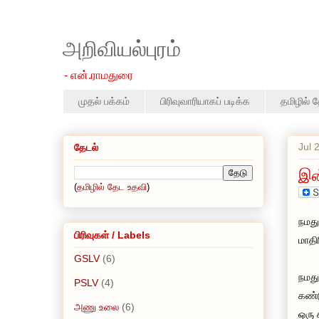
அறிவியல்புரம்
- என்.ராமதுரை
முதல் பக்கம்
பிரிவுவாரியாகப் படிக்க
தமிழில் 
Jul 
தேடல்
இன
(
தமிழில் தேட உதவி
)
நமது
பிரிவுகள் / Labels
மாதி
GSLV
(6)
நமது
PSLV
(4)
கண்ட
அணு உலை
(6)
ஒரு 