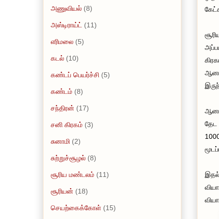
அணுவியல்
(8)
கேட்
அஸ்டிராய்ட்
(11)
சூரி
எரிமலை
(5)
அப்ப
கடல்
(10)
கிரக
ஆனால
கண்டப் பெயர்ச்சி
(5)
இருந
கண்டம்
(8)
சந்திரன்
(17)
ஆனால
தேட 
சனி கிரகம்
(3)
1000
சுனாமி
(2)
மூடப
சுற்றுச்சூழல்
(8)
சூரிய மண்டலம்
(11)
இதல்
வியா
சூரியன்
(18)
வியா
செயற்கைக்கோள்
(15)