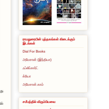
ராமதுரையின் புத்தகங்கள் கிடைக்கும்
இடங்கள்
Dial For Books
அமேசான் (இந்தியா)
ஃப்லிப்கார்ட்
க்ரியா
அமேசான்.காம்
து.
சமீபத்தில் விரும்பியவை
ில்