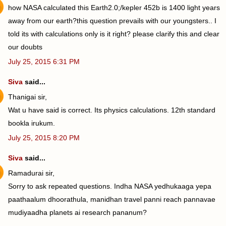
how NASA calculated this Earth2.0;/kepler 452b is 1400 light years
away from our earth?this question prevails with our youngsters.. I
told its with calculations only is it right? please clarify this and clear
our doubts
July 25, 2015 6:31 PM
Siva
said...
Thanigai sir,
Wat u have said is correct. Its physics calculations. 12th standard
bookla irukum.
July 25, 2015 8:20 PM
Siva
said...
Ramadurai sir,
Sorry to ask repeated questions. Indha NASA yedhukaaga yepa
paathaalum dhoorathula, manidhan travel panni reach pannavae
mudiyaadha planets ai research pananum?