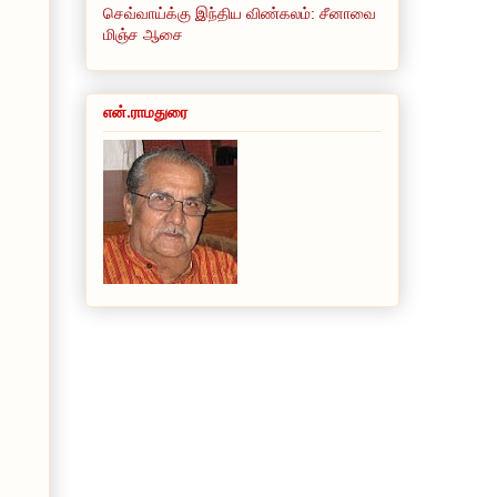
செவ்வாய்க்கு இந்திய விண்கலம்: சீனாவை
மிஞ்ச ஆசை
என்.ராமதுரை