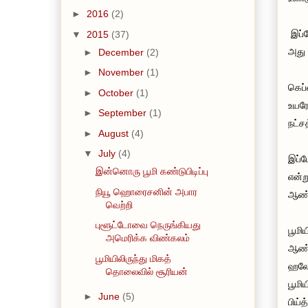
►
2016
(2)
இப்ப
▼
2015
(37)
அது 
►
December
(2)
►
November
(1)
கெப்
►
October
(1)
உயரே
►
September
(1)
நட்ச
►
August
(4)
▼
July
(4)
இப்ப
இன்னொரு பூமி கண்டுபிடிப்பு
என்ற
நியூ ஹொரைசனின் அபார
ஆண்
வெற்றி
புளூட்டோவை நெருங்கியது
பூமி
அமெரிக்க விண்கலம்
ஆண்ட
பூமியிலிருந்து மிகத்
ஹலோ 
தொலைவில் சூரியன்
பூமி
►
June
(5)
பிய்