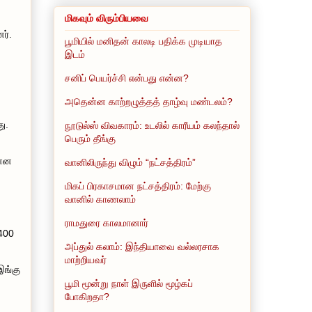
மிகவும் விரும்பியவை
ர்.
பூமியில் மனிதன் காலடி பதிக்க முடியாத
இடம்
சனிப் பெயர்ச்சி என்பது என்ன?
அதென்ன காற்றழுத்தத் தாழ்வு மண்டலம்?
ு.
நூடுல்ஸ் விவகாரம்: உடலில் காரீயம் கலந்தால்
பெரும் தீங்கு
ன்ன
வானிலிருந்து விழும் “நட்சத்திரம்”
மிகப் பிரகாசமான நட்சத்திரம்: மேற்கு
வானில் காணலாம்
ராமதுரை காலமானார்
1400
அப்துல் கலாம்: இந்தியாவை வல்லரசாக
மாற்றியவர்
இங்கு
பூமி மூன்று நாள் இருளில் மூழ்கப்
போகிறதா?