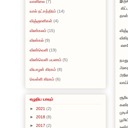
இருக
வானிலை
(7)
கிட்
வால் நட்சத்திரம்
(14)
தான்
விஞ்ஞானிகள்
(4)
விண்கலம்
(15)
விஞ்
விகி
விண்கல்
(9)
எனவே
விண்வெளி
(19)
விண்வெளி பயணம்
(5)
நமது
அதை 
வியாழன் கிரகம்
(8)
அனேக
வெள்ளி கிரகம்
(6)
வாய்
சூரி
எழுதிய யாவும்
கண்ட
►
2021
(2)
முடி
►
2018
(8)
பூமி
►
2017
(2)
உண்ட