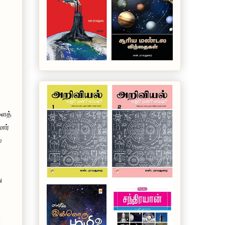
ளைத்
ார்
்
ு