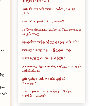
ராமதுரை காலமானார்
ல
பூமியில் மனிதன் காலடி பதிக்க முடியாத
இடம்
சனிப் பெயர்ச்சி என்பது என்ன?
நூடுல்ஸ் விவகாரம்: உடலில் காரீயம் கலந்தால்
பெரும் தீங்கு
அதென்ன காற்றழுத்தத் தாழ்வு மண்டலம்?
ஐராவதம் என்ற சிற்பி - இறுதிப் பகுதி
்டன.
வானிலிருந்து விழும் “நட்சத்திரம்”
நான்காவது ஆண்டில் அடி எடுத்து வைக்கும்
அறிவியல்புரம்
்று
பூமி மூன்று நாள் இருளில் மூழ்கப்
போகிறதா?
தின்
மிகப் பிரகாசமான நட்சத்திரம்: மேற்கு
ிலும்
வானில் காணலாம்