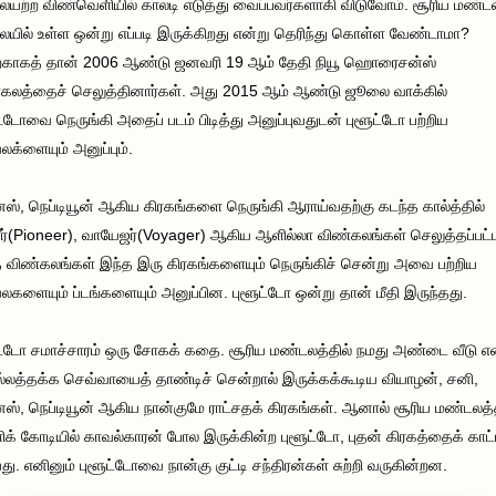
ையற்ற விண்வெளியில் காலடி எடுத்து வைப்பவர்களாகி விடுவோம். சூரிய மண்ட
ையில் உள்ள ஒன்று எப்படி இருக்கிறது என்று தெரிந்து கொள்ள வேண்டாமா?
்காகத் தான் 2006 ஆண்டு ஜனவரி 19 ஆம் தேதி நியூ ஹொரைசன்ஸ்
கலத்தைச் செலுத்தினார்கள். அது 2015 ஆம் ஆண்டு ஜூலை வாக்கில்
ட்டோவை நெருங்கி அதைப் படம் பிடித்து அனுப்புவதுடன் புளூட்டோ பற்றிய
க்ளையும் அனுப்பும்.
னஸ், நெப்டியூன் ஆகிய கிரகங்களை நெருங்கி ஆராய்வதற்கு கடந்த கால்த்தில்
ர்(Pioneer), வாயேஜர்(Voyager) ஆகிய ஆளில்லா விண்கலங்கள் செலுத்தப்பட
 விண்கலங்கள் இந்த இரு கிரகங்களையும் நெருங்கிச் சென்று அவை பற்றிய
களையும் ப்டங்களையும் அனுப்பின. புளூட்டோ ஒன்று தான் மீதி இருந்தது.
ட்டோ சமாச்சாரம் ஒரு சோகக் கதை. சூரிய மண்டலத்தில் நமது அண்டை வீடு என
லத்தக்க செவ்வாயைத் தாண்டிச் சென்றால் இருக்கக்கூடிய வியாழன், சனி,
னஸ், நெப்டியூன் ஆகிய நான்குமே ராட்சதக் கிரகங்கள். ஆனால் சூரிய மண்டலத்
க் கோடியில் காவல்காரன் போல இருக்கின்ற புளூட்டோ, புதன் கிரகத்தைக் காட்ட
யது. எனினும் புளூட்டோவை நான்கு குட்டி சந்திரன்கள் சுற்றி வருகின்றன.