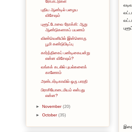
ரோபாட்டுகள்
வடிவ
புதிய ஆண்டில் பழைய
வட்ட
விசேஷம்
வட்ட
புளூட்டோவை நோக்கி: ஆறு
புளூ
ஆண்டுகளாகப் பயணம்
விண்வெளியில் இன்னொரு
பூமி கண்டுபிடிப்பு
கார்த்திகைப் பண்டிகையன்று
என்ன விசேஷம்?
வங்கக் கடலில் புயல்களைக்
காணோம்
அண்டார்டிகாவில் ஒரு பாரதி
பிராசியோடைமியம் என்பது
என்ன?
►
November
(20)
►
October
(35)
இதை 