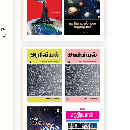
து.
ுகள்