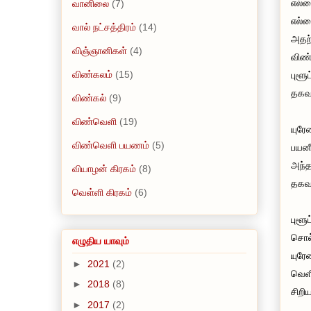
எல்ல
வானிலை
(7)
எல்ல
வால் நட்சத்திரம்
(14)
அதற
விஞ்ஞானிகள்
(4)
விண்
விண்கலம்
(15)
புளூ
தகவல
விண்கல்
(9)
விண்வெளி
(19)
யுரே
விண்வெளி பயணம்
(5)
பயனீ
அந்த
வியாழன் கிரகம்
(8)
தகவல
வெள்ளி கிரகம்
(6)
புளூ
சொல்
எழுதிய யாவும்
யுரே
►
2021
(2)
வெளி
►
2018
(8)
சிறி
►
2017
(2)