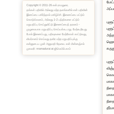
போட்
Copyright © 2011-26 என்.ராமதுரை.
அப்ப
தங்கள் பதிவில் அல்லது மற்ற தளங்களில் என் பதிவின்
இணப்பை பகிர்ந்தால் மகிழ்ச்சி. இணைப்பை மட்டும்
கொடுக்கலாம், அல்லது 1-2 பத்திகளை மட்டும்
புளூ
மறுபதிப்பு செய்துவிட்டு இணைப்பைத் தரலாம் -
புளூ
முழுமையாக மறுபதிப்பு செய்யக்கூடாது. மேற்கூறியது
போல் இணைப்பது, பதிவுகளை மேற்கோள் காட்டுவது,
அந்த
விமர்சனம் செய்வது தவிர மற்ற மறுபதிப்புக்கு
ஹொரை
என்னுடைய முன் அனுமதி தேவை. என் மின்னஞ்சல்
கருத
முகவரி: nramadurai at ஜிமெயில்.காம்
புளூ
விஞ்
கொண்
மாகா
நிறை
மாகா
நிறை
தீர்