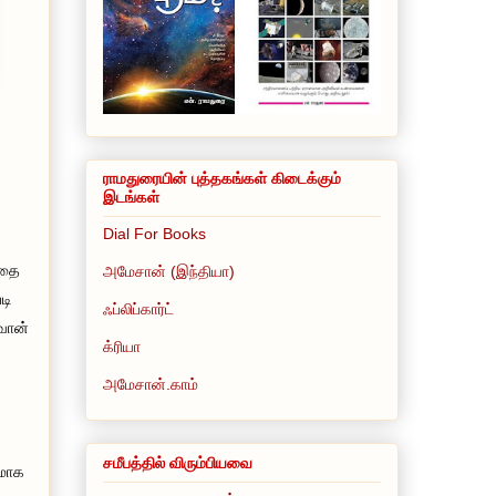
ராமதுரையின் புத்தகங்கள் கிடைக்கும்
இடங்கள்
Dial For Books
்தை
அமேசான் (இந்தியா)
டி
ஃப்லிப்கார்ட்
வான்
க்ரியா
அமேசான்.காம்
சமீபத்தில் விரும்பியவை
கமாக