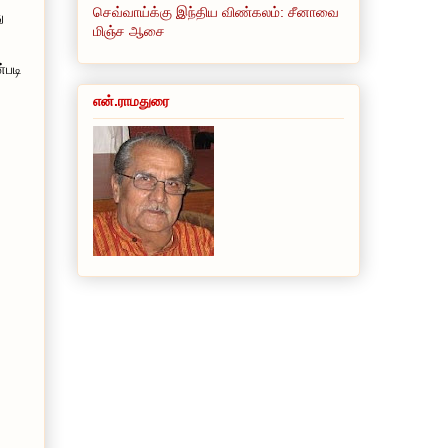
செவ்வாய்க்கு இந்திய விண்கலம்: சீனாவை
ு
மிஞ்ச ஆசை
்படி
என்.ராமதுரை