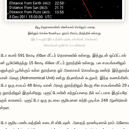
நியூ ஹொரைசன்ஸ் விண்கலம் செல்லும் பாதை.
இன்னும் செல்ல வேண்டிய தூரம் சிவப்பு நிறத்தில் உள்ளது.
(இடம் கருதி இப்படத்தில் புதன், சுக்கிரன், செவ்வாய்
கிரகங்கள் குறிப்பிடப்படவில்லை)
ட்டோ சுமார் 591 கோடி கிலோ மீட்டர் தொலைவில் உள்ளது. இத்துடன் ஒப்பிட்டால்
யன் பூமியிலிருந்து 15 கோடி கிலோ மீட்டர் தூரத்தில் உள்ளது. பல சமயங்களிலும்
யனுக்கும் பூமிக்கும் உள்ள தூரத்தை ஓர் அலகாகக் கொள்வது உண்டு. இத்தூரத
வான் அலகு (Astronomical Unit) என்று நிபுணர்கள் கூறுவர். இந்த கணக்கின்ப
ட்டோ ஒரு சமயம் 48 கோடி வான் அலகு தூரத்திலும் வேறு சில சமயங்களில் 29 
 தூரத்திலும் இருக்கிறது. புளூட்டோவின் சுற்றுப்பாதை நீள் வட்டமாக இருப்பதே
குக் காரணம். புளூட்டோ ஒரு தடவை சூரியனை சுற்றி முடிக்க 248 ஆண்டுகள்
ன்றன.
ட்டோ சூரிய மண்டலத்தின் கடைசி ஸ்டேஷன். அதைத் தாண்டினால் நாம் அனே