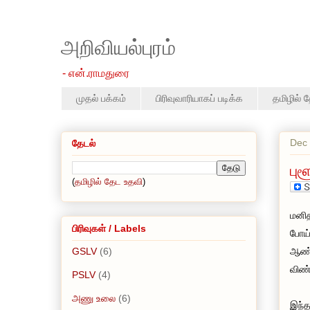
அறிவியல்புரம்
- என்.ராமதுரை
முதல் பக்கம்
பிரிவுவாரியாகப் படிக்க
தமிழில் 
Dec 
தேடல்
பு
(
தமிழில் தேட உதவி
)
மனித
பிரிவுகள் / Labels
போய்
GSLV
(6)
ஆண்ட
விண்
PSLV
(4)
அணு உலை
(6)
இந்