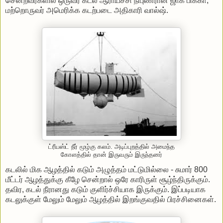
சென்றவர்களில் ஒருவர் கடல் ஆராய்ச்சி நிபுணரான ஜாக் பிக்கா,
மற்றொருவர் அமெரிக்க கடற்படை அதிகாரி வால்ஷ்.
ட்ரீயஸ்ட் நீர் மூழ்கு கலம். அடிப்புறத்தில் அமைந்த
கோளத்தில் தான் இருவரும் இருந்தனர்
கடலில் மிக ஆழத்தில் கடும் அழுத்தம் மட்டுமில்லை - சுமார் 800
மீட்டர் ஆழத்துக்கு கீழே சென்றால் ஒரே காரிருள் சூழ்ந்திருக்கும்.
தவிர, கடல் நீரானது கடும் குளிர்ச்சியாக இருக்கும். இப்படியாக
கடலுக்குள் மேலும் மேலும் ஆழத்தில் இறங்குவதில் பிரச்சினைகள்.