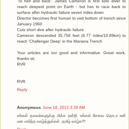
'To hell and back': James Cameron is first solo diver to
reach deepest point on Earth - but has to race back to
surface after hydraulic failure seven miles down
Director becomes first human to visit bottom of trench since
January 1960
Cuts short dive after hydraulic failure
Cameron descended 35,756 feet (6.77 miles/10.89km) to
reach 'Challenger Deep' in the Mariana Trench
Your articles are too good and informative. Great work,
thanks sir,
RVR
RVR
Reply
Anonymous
June 18, 2012 3:39 AM
உங்கள் தகவல்களுக்கு மிக்க நன்றி. உங்கள் சேவை தொடர என்
மன மார்ந்த வாழ்த்துக்கள். தமிழ் வாழ்க!!!