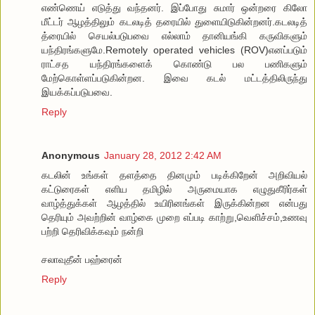
எண்ணெய் எடுத்து வந்தனர். இப்போது சுமார் ஒன்றரை கிலோ
மீட்டர் ஆழத்திலும் கடலடித் தரையில் துளையிடுகின்றனர்.கடலடித்
த்ரையில் செயல்படுபவை எல்லாம் தானியங்கி கருவிகளும்
யந்திரங்களுமே.Remotely operated vehicles (ROV)எனப்படும்
ராட்சத யந்திரங்களைக் கொண்டு பல பணிகளும்
மேற்கொள்ளப்படுகின்றன. இவை கடல் மட்டத்திலிருந்து
இயக்கப்படுபவை.
Reply
Anonymous
January 28, 2012 2:42 AM
கடலின் உங்கள் தளத்தை தினமும் படிக்கிறேன் அறிவியல்
கட்டுரைகள் எளிய தமிழில் அருமையாக எழுதுகீரிர்கள்
வாழ்த்துக்கள் ஆழத்தில் உயிரினங்கள் இருக்கின்றன என்பது
தெரியும் அவற்றின் வாழ்கை முறை எப்படி காற்று,வெளிச்சம்,உணவு
பற்றி தெரிவிக்கவும் நன்றி
சலாவுதீன் பஹ்ரைன்
Reply