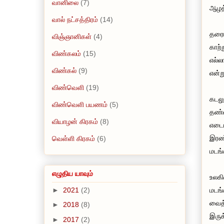
வானிலை
(7)
ஆழத்
வால் நட்சத்திரம்
(14)
தரைய
விஞ்ஞானிகள்
(4)
காற்
விண்கலம்
(15)
எல்ல
விண்கல்
(9)
என்று
விண்வெளி
(19)
கடலு
விண்வெளி பயணம்
(5)
தண்ண
வியாழன் கிரகம்
(8)
எடைய
இரண்
வெள்ளி கிரகம்
(6)
மடங்
எழுதிய யாவும்
உலகி
மடங்
►
2021
(2)
வைத்
►
2018
(8)
இருக்
►
2017
(2)