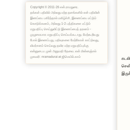
Copyright © 2011-26 என்.ராமதுரை.
தங்கள் பதிவில் அல்லது மற்ற தளங்களில் என் பதிவின்
இணப்பை பகிர்ந்தால் மகிழ்ச்சி. இணைப்பை மட்டும்
கொடுக்கலாம், அல்லது 1-2 பத்திகளை மட்டும்
மறுபதிப்பு செய்துவிட்டு இணைப்பைத் தரலாம் -
முழுமையாக மறுபதிப்பு செய்யக்கூடாது. மேற்கூறியது
போல் இணைப்பது, பதிவுகளை மேற்கோள் காட்டுவது,
விமர்சனம் செய்வது தவிர மற்ற மறுபதிப்புக்கு
என்னுடைய முன் அனுமதி தேவை. என் மின்னஞ்சல்
முகவரி: nramadurai at ஜிமெயில்.காம்
கடலி
சென்
இருக