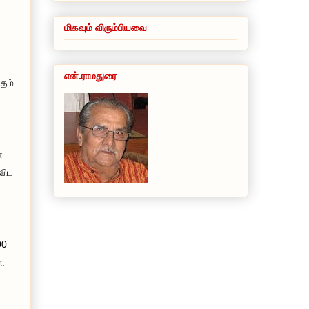
மிகவும் விரும்பியவை
என்.ராமதுரை
்தம்
்
விட
00
ளை