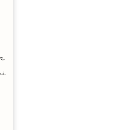
கீழே
கள்.