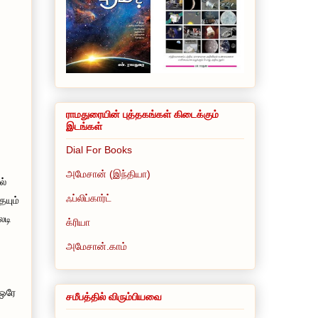
ராமதுரையின் புத்தகங்கள் கிடைக்கும்
இடங்கள்
Dial For Books
அமேசான் (இந்தியா)
ல்
ஃப்லிப்கார்ட்
ையும்
லடி
க்ரியா
அமேசான்.காம்
 ஒரே
சமீபத்தில் விரும்பியவை