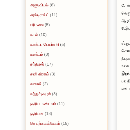
அணுவியல்
(8)
செல்
வெறு
அஸ்டிராய்ட்
(11)
ஆழமி
எரிமலை
(5)
மேற்
கடல்
(10)
ஸ்கு
கண்டப் பெயர்ச்சி
(5)
கொண்
கண்டம்
(8)
நிபு
சந்திரன்
(17)
உலக 
இறங்
சனி கிரகம்
(3)
பல ந
சுனாமி
(2)
என்ப
சுற்றுச்சூழல்
(8)
சூரிய மண்டலம்
(11)
சூரியன்
(18)
செயற்கைக்கோள்
(15)