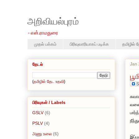
அறிவியல்புரம்
- என்.ராமதுரை
முதல் பக்கம்
பிரிவுவாரியாகப் படிக்க
தமிழில் 
Jan 
தேடல்
பூ
(
தமிழில் தேட உதவி
)
சுவா
பிரிவுகள் / Labels
வளைய
GSLV
(6)
பார்த
நீந்
PSLV
(4)
அணு உலை
(6)
இப்ப