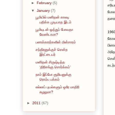
►
February
(5)
சரிய
▼
January
(7)
போல 
பூமியில் மனிதன் காலடி
தரைய
பதிக்க முடியாத இடம்
பூமியுடன் ஒத்துப் போவதா
1960
வேண்டாமா?
கோளத
பணக்காரர்களின் மின்சாரம்
பிளா
சந்திரனுக்குச் சென்ற
அதோட
இரட்டையர்
சென்
மனிதன் சிருஷ்டித்த
கடற்
‘திரிசங்கு சொர்க்கம்’
நாம் இப்போ சூரியனுக்கு
ரொம்ப பக்கம்
எல்லாப் புயல்களும் ஒரே மாதிரி
சுழலுமா?
►
2011
(67)