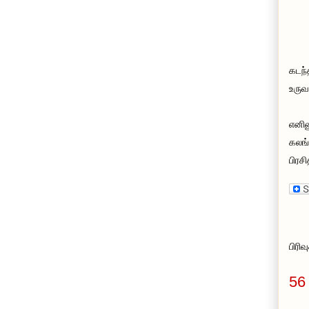
கடந்
உருவ
எனின
கலங்
பிரச
பிரி
56