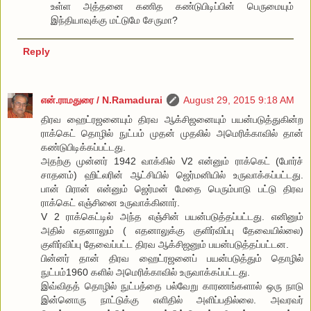
உள்ள அத்தனை கணித கண்டுபிடிப்பின் பெருமையும்
இந்தியாவுக்கு மட்டுமே சேருமா?
Reply
என்.ராமதுரை / N.Ramadurai
August 29, 2015 9:18 AM
திரவ ஹைட்ரஜனையும் திரவ ஆக்சிஜனையும் பயன்படுத்துகின்ற
ராக்கெட் தொழில் நுட்பம் முதன் முதலில் அமெரிக்காவில் தான்
கண்டுபிடிக்கப்பட்டது.
அதற்கு முன்னர் 1942 வாக்கில் V2 என்னும் ராக்கெட் (போர்ச்
சாதனம்) ஹிட்லரின் ஆட்சியில் ஜெர்மனியில் உருவாக்கப்பட்டது.
பான் பிரான் என்னும் ஜெர்மன் மேதை பெரும்பாடு பட்டு திரவ
ராக்கெட் எஞ்சினை உருவாக்கினார்.
V 2 ராக்கெட்டில் அந்த எஞ்சின் பயன்படுத்தப்பட்டது. எனினும்
அதில் எதனாலும் ( எதனாலுக்கு குளிர்விப்பு தேவையில்லை)
குளிர்விப்பு தேவைப்பட்ட திரவ ஆக்சிஜனும் பயன்படுத்தப்பட்டன.
பின்னர் தான் திரவ ஹைட்ரஜனைப் பயன்படுத்தும் தொழில்
நுட்பம்1960 களில் அமெரிக்காவில் உருவாக்கப்பட்டது.
இவ்விதத் தொழில் நுட்பத்தை பல்வேறு காரணங்களால் ஒரு நாடு
இன்னொரு நாட்டுக்கு எளிதில் அளிப்பதில்லை. அவரவர்