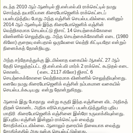
கடந்த 2010 ஆம் ஆண்டில் ஜி.எஸ்.எல்.வி ராக்கெட்டில் நமது
சொந்தத் தயாரிப்பான கிரையோஜெனிக் ராக்கெட்டைப்
பயன்படுத்திய போது அந்த எஞ்சின் செயல்படவில்லை. எனினும்
2014 ஆம் ஆண்டில் இந்த கிரையோஜெனிக் எஞ்சின்
வெற்றிகரமாக செயல்பட்டு ஜிசாட் 14 செயற்கைக்கோளை
விண்ணில் செலுத்தியது. அந்த செயற்கைக்கோளின் எடை (1980
கிலோ) குறைவு என்பதால் ஒருவேளை வெற்றி கிட்டியதோ என்றும்
நினைக்கத் தோன்றியது.
அந்த சந்தேகத்துக்கு இடமில்லாத வகையில் ஆகஸ்ட் 27 ஆம்
தேதி செலுத்தப்பட்ட ஜி.எஸ்.எல்.வி மார்க் 2 ராக்கெட் கூடுதல் எடை
கொண்ட ( எடை 2117 கிலோ) ஜிசாட் 6
செயற்கைக்கோளை வெற்றிகரமாக விண்ணில் செலுத்தியுள்ளது.
எனவே நமது கிரையோஜெனிக் எஞ்சின் நம்பகமான வகையில்
செயல்படக்கூடியது என்று தோன்றுகிறது.
ஆனால் இது போதாது என்று கருதி இந்த எஞ்சினை விட அதிகத்
திறன் கொண்ட அதிக எரிபொருளைப் பயன்படுத்துகிற புதிய
மாதிரி கிரையோஜெனிக் எஞ்சினை இஸ்ரோ உருவாக்கியுள்ளது.
இப்புதிய எஞ்சின் இன்னும் ராக்கெட்டில் வைத்து
சோதிக்கப்படவில்லை. ஆனாலும் தரையில் நிலையாக வைத்து
சோதித்ததில் அது நன்கு செயல்பட்டுள்ளது.