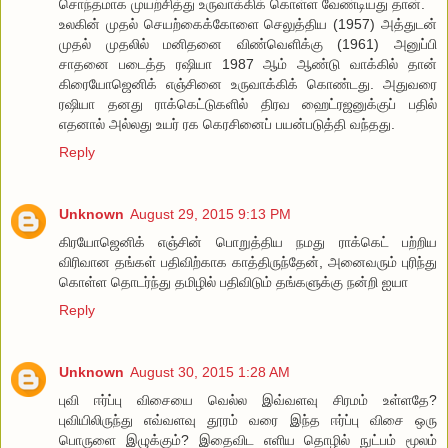
சொந்தமாக முயற்சித்து உருவாக்கிக் கொள்ள வேண்டியது தான்.
உலகின் முதல் செயற்கைக்கோளை செலுத்திய (1957) அத்துடன்
முதல் முதலில் மனிதனை விண்வெளிக்கு (1961) அனுப்பி
சாதனை படைத்த ரஷியா 1987 ஆம் ஆண்டு வாக்கில் தான்
கிரையோஜெனிக் எஞ்சினை உருவாக்கிக் கொண்டது. அதுவரை
ரஷியா தனது ராக்கெட்டுகளில் திரவ ஹைட்ரஜனுக்குப் பதில்
எதனால் அல்லது உயர் ரக கெரசினைப் பயன்படுத்தி வந்தது.
Reply
Unknown
August 29, 2015 9:13 PM
கிரயோஜெனிக் எஞ்சின் பொறுத்திய நமது ராக்கெட் பற்றிய
விரிவான தங்கள் பதிவிற்காக காத்திருந்தேன், அனைவரும் புரிந்து
கொள்ள தொடர்ந்து தமிழில் பதிவிடும் தங்களுக்கு நன்றி ஐயா
Reply
Unknown
August 30, 2015 1:28 AM
புவி ஈர்ப்பு விசையை வெல்ல இவ்வளவு சிரமம் உள்ளதே?
புவியிலிருந்து எவ்வளவு தூரம் வரை இந்த ஈர்ப்பு விசை ஒரு
பொருளை இழுக்கும்? இதைவிட எளிய தொழில் நுட்பம் மூலம்