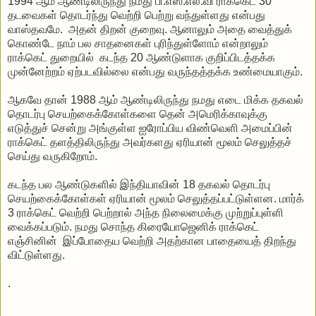
1994 ஆம் ஆண்டிலிருந்து நமது பி.எஸ்.எல்.வி ராக்கெட் 30
தடவைகள் தொடர்ந்து வெற்றி பெற்று வந்துள்ளது என்பது
வாஸ்தவமே. அதன் திறன் குறைவு. ஆனாலும் அதை வைத்துக்
கொண்டே நாம் பல சாதனைகள் புரிந்துள்ளோம் என்றாலும்
ராக்கெட் துறையில் கடந்த 20 ஆண்டுளாக குறிப்பிடத்தக்க
முன்னேற்றம் ஏற்படவில்லை என்பது வருந்தத்தக்க உண்மையாகும்.
ஆகவே தான் 1988 ஆம் ஆண்டிலிருந்து நமது எடை மிக்க தகவல்
தொடர்பு செயற்கைக்கோள்களை தென் அமெரிக்காவுக்கு
எடுத்துச் சென்று அங்குள்ள ஐரோப்பிய விண்வெளி அமைப்பின்
ராக்கெட் தளத்திலிருந்து அவர்களது ஏரியான் மூலம் செலுத்தச்
செய்து வருகிறோம்.
கடந்த பல ஆண்டுகளில் இந்தியாவின் 18 தகவல் தொடர்பு
செயற்கைக்கோள்கள் ஏரியான் மூலம் செலுத்தப்பட்டுள்ளன. மார்க்
3 ராக்கெட் வெற்றி பெற்றால் அந்த நிலைமைக்கு முற்றுப்புள்ளி
வைக்கப்படும். நமது சொந்த கிரையோஜெனிக் ராக்கெட்
எஞ்சினின் இப்போதைய வெற்றி அதற்கான பாதையைத் திறந்து
விட்டுள்ளது.
.