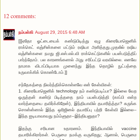
12 comments:
நம்பள்கி
August 29, 2015 6:48 AM
[[[ஏதோ ஓட்டையைக் கண்டுபிடித்து ஏழு கிரையோஜெனிக்
ராக்கெட் எஞ்சின்களை மட்டும் ரஷியா அளித்தது.முதலில் ரஷிய
எஞ்சின்களை நமது ஜி.எஸ்.எல்.வி ராக்கெட்டுகளில் பயன்படுத்திப்
பார்த்தோம். பல காரணங்களால் அது சரிப்பட்டு வரவில்லை. எனவே
நாமாக விடாப்பிடியாக முனைந்து இந்த தொழில் நுட்பத்தை
உருவாக்கிக் கொண்டோம்.]]
சந்தேகத்தை நிவர்த்திக்கொள்ளவே என் கேள்விகள்:
1. கிரையோஜெனிக் technology நம் கண்டுபடிப்பா? இல்லை வேற
ஒருத்தன் கண்டு பிடித்ததை நாம் பயன்படுத்தி (காப்பி என்ற
வார்த்தையை தவிர்க்கிறேன்), இந்தியாவில் தயாரித்த்தா? சுருங்க
சொன்ன்னால் இந்த ஒரிஜினல் தயாரிப்பு பற்றி கேள்வி இல்லை--
இந்த ஐடியாவாவது நம்ம்ளுதா--இந்தியனுதா?
இதற்கு சரியான உதாரணம். இந்தியாவில் vaccine
தயாரிக்கிரார்கள். பெருமை நமக்கு வருகிறது; ஆனால், பெருமை