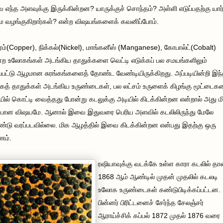
எந்த அளவுக்கு இருக்கின்றன? யாருக்குச் சொந்தம்? அள்ளி எடுப்பதற்கு யார
ை வழங்குகிறார்கள்? என்ற விஷயங்களைக் கவனிப்போம்.
ரம்
(Copper)
, நிக்கல்
(Nickel)
, மாங்கனீஸ்
(Manganese)
, கோபால்ட்
(Cobalt)
ற உலோகங்கள் அடங்கிய தாதுக்களை வெட்டி எடுக்கப் பல சமயங்களிலும்
ப்பட்டு ஆழமான சுரங்கங்களைத் தோண்ட வேண்டியிருக்கிறது. அப்படியின்றி இந
த் தாதுக்கள் அடங்கிய உருண்டைகள், பல லட்சம் உருளைக் கிழங்கு மூட்டைக
ில் கொட்டி வைத்தது போன்று கடலுக்கு அடியில் கிடக்கின்றன என்றால் அது ம
்பான விஷயமே. ஆனால் இவை இதுவரை பெரிய அளவில் கடலிலிருந்து மேலே
டு வரப்படவில்லை. மிக ஆழத்தில் இவை கிடக்கின்றன என்பது இதற்கு ஒரு
ணம்.
ரஷியாவுக்கு வடக்கே உள்ள காரா கடலில் தா
1868 ஆம் ஆண்டில் முதன் முதலில் கடலடி
உலோக உருண்டைகள் கண்டுபிடிக்கப்பட்டன.
பின்னர் பிரிட்டனைச் சேர்ந்த சேலஞ்சர்
ஆராய்ச்சிக் கப்பல் 1872 முதல் 1876 வரை