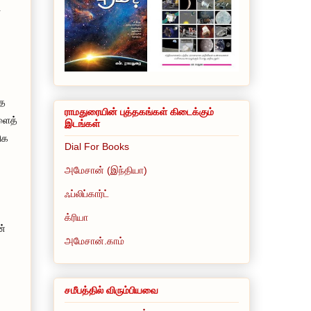
்
்த
ராமதுரையின் புத்தகங்கள் கிடைக்கும்
ளைத்
இடங்கள்
ிக
Dial For Books
அமேசான் (இந்தியா)
ஃப்லிப்கார்ட்
க்ரியா
ன்
அமேசான்.காம்
சமீபத்தில் விரும்பியவை