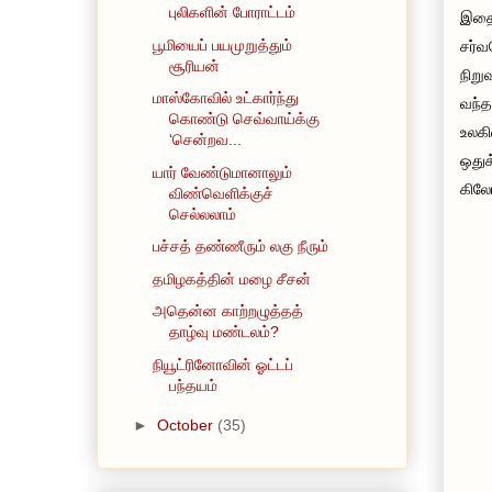
புலிகளின் போராட்டம்
இதைத
பூமியைப் பயமுறுத்தும்
சர்
சூரியன்
நிறு
மாஸ்கோவில் உட்கார்ந்து
வந்த
கொண்டு செவ்வாய்க்கு
உலகி
‘சென்றவ...
ஒதுக
யார் வேண்டுமானாலும்
கிலோ
விண்வெளிக்குச்
செல்லலாம்
பச்சத் தண்ணீரும் லகு நீரும்
தமிழகத்தின் மழை சீசன்
அதென்ன காற்றழுத்தத்
தாழ்வு மண்டலம்?
நியூட்ரினோவின் ஓட்டப்
பந்தயம்
►
October
(35)