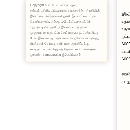
Copyright © 2011-26 என்.ராமதுரை.
தங்கள் பதிவில் அல்லது மற்ற தளங்களில் என் பதிவின்
இந்த
இணப்பை பகிர்ந்தால் மகிழ்ச்சி. இணைப்பை மட்டும்
உருண
கொடுக்கலாம், அல்லது 1-2 பத்திகளை மட்டும்
மறுபதிப்பு செய்துவிட்டு இணைப்பைத் தரலாம் -
உருவ
முழுமையாக மறுபதிப்பு செய்யக்கூடாது. மேற்கூறியது
நுட்
போல் இணைப்பது, பதிவுகளை மேற்கோள் காட்டுவது,
6000
விமர்சனம் செய்வது தவிர மற்ற மறுபதிப்புக்கு
என்னுடைய முன் அனுமதி தேவை. என் மின்னஞ்சல்
கடலி
முகவரி: nramadurai at ஜிமெயில்.காம்
6000
சாகர்
கடலு