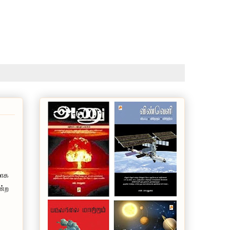
லோக
ன்ற