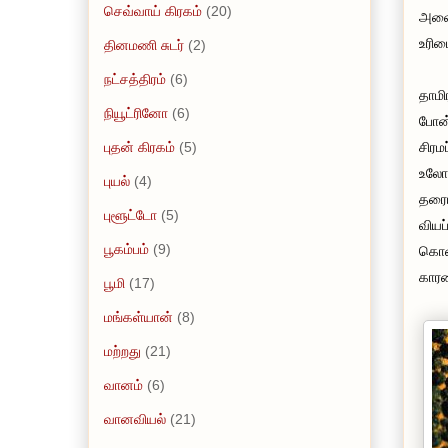
செவ்வாய் கிரகம்
(20)
அவை 
உரிம
தினமணி சுடர்
(2)
நட்சத்திரம்
(6)
தாமி
நியூட்ரினோ
(6)
போன்
புதன் கிரகம்
(5)
சிரம
உலோக
புயல்
(4)
தரைய
புளூட்டோ
(5)
வியப
பூகம்பம்
(9)
கொண்
கார
பூமி
(17)
மங்கள்யான்
(8)
மற்றது
(21)
வானம்
(6)
வானவியல்
(21)