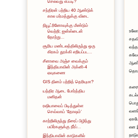
செல்வது எப்படி?
சந்திரன் பற்றிய 40 ஆண்டுக்
கால மர்மத்துக்கு விடை
நியூட்ரினோவுக்கு மீண்டும்
உலோக
வெற்றி; ஐன்ஸ்டைன்
தோற்று...
சதவி
சூரிய மண்டலத்திலிருந்து ஒரு
வந்த
கிரகம் தூக்கி எறியப்பட...
கவே
சீனாவை அஞ்ச வைக்கும்
ஆண்ட
இந்தியாவின் அக்னி-4
தொட
ஏவுகணை
GIS தினம் பற்றித் தெரியுமா?
கரைய
யந்திர ஆடை போர்த்திய
கடல்
மனிதன்
பொத
ரஷியாவைப் பிடித்துள்ள
வளங்
செவ்வாய் ‘தோஷம்’
ஏகபோ
காற்றிலிருந்து நீரைப் பிழிந்து
பயிர்களுக்கு நீர்ப்...
என இ
நாடு
இந்தியாவின் காடுகளில்