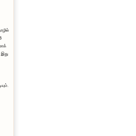
ொழில்
B
மாக்
. இது
யும்.