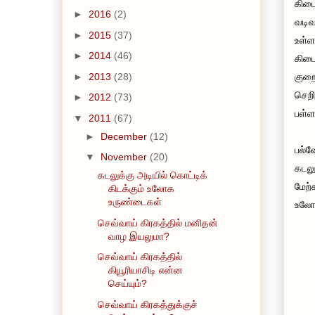
கிட
►
2016
(2)
வடிவ
►
2015
(37)
உள்ள
►
2014
(46)
கிடை
குறை
►
2013
(28)
செறி
►
2012
(73)
பள்ள
▼
2011
(67)
►
December
(12)
பல்வ
▼
November
(20)
கடலு
கடலுக்கு அடியில் கொட்டிக்
மேற்
கிடக்கும் உலோக
உருண்டைகள்
உலோ
செவ்வாய் கிரகத்தில் மனிதன்
வாழ இயலுமா?
செவ்வாய் கிரகத்தில்
கியூரியாசிடி என்ன
செய்யும்?
செவ்வாய் கிரகத்துக்குச்