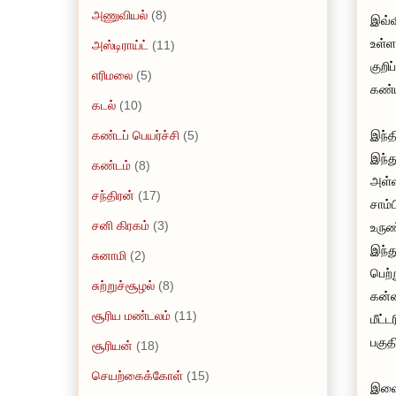
அணுவியல்
(8)
இவ்வ
உள்ள
அஸ்டிராய்ட்
(11)
குறி
எரிமலை
(5)
கண்ட
கடல்
(10)
கண்டப் பெயர்ச்சி
(5)
இந்த
இந்
கண்டம்
(8)
அள்ள
சந்திரன்
(17)
சாம்
சனி கிரகம்
(3)
உருண
இந்த
சுனாமி
(2)
பெற்
சுற்றுச்சூழல்
(8)
கன்ன
சூரிய மண்டலம்
(11)
மீட்
பகுதி
சூரியன்
(18)
செயற்கைக்கோள்
(15)
இவை 