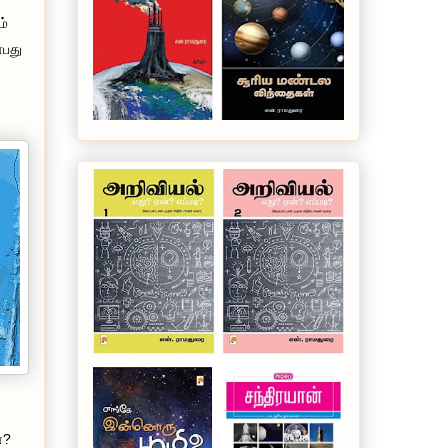
ம்
்பது
ன?