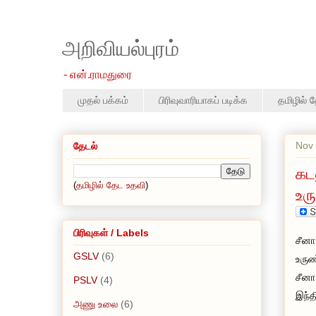
அறிவியல்புரம்
- என்.ராமதுரை
முதல் பக்கம்
பிரிவுவாரியாகப் படிக்க
தமிழில் 
Nov 
தேடல்
கட
(
தமிழில் தேட உதவி
)
உர
பிரிவுகள் / Labels
சீனா
GSLV
(6)
உருண
சீனா
PSLV
(4)
இந்த
அணு உலை
(6)