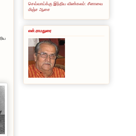
செவ்வாய்க்கு இந்திய விண்கலம்: சீனாவை
மிஞ்ச ஆசை
என்.ராமதுரை
ரிய