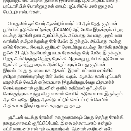
இருக்கும் என்பதைக் குறிக்க இன்னொரு பழமொழியும் உண்டு:
புரட்டாசியில் பொன்னுருகக் காயும்; ஐப்பசியில் மண்ணுருகப்
பெய்யும் என்பார்கள்.
பொதுவில் ஒவ்வோர் ஆண்டும் மார்ச் 20 ஆம் தேதி சூரியன்
பூமியின் நடுக்கோட்டுக்கு (
Equator)
நேர் மேலே இருக்கும். பிறகு
வடக்கு நோக்கி நகர ஆரம்பிக்கும். அப்போது மே மாத முதல் வார
வாக்கில் தமிழகத்துக்கு நேர் மேலே இருக்கும். அப்போது நமக்கு
கடும் கோடை நிலவும். சூரியன் தொடர்ந்து வடக்கு நோக்கி நகர்ந்து
ஜூன் 21 ஆம் தேதியன்று கடக ரேகைக்கு நேர் மேலே இருக்கும்.
பிறகு அங்கிருந்து தெற்கு நோக்கி அதாவது பூமியின் நடுகோட்டை
நோக்கி நகர்ந்து வரும். அவ்விதம் வரும் போது சூரியன்
இரண்டாவது தடவையாக ஆகஸ்ட் இரண்டாம் வார வாக்கில்
தமிழக நகரங்களுக்கு நேர் மேலே வரும். ஆகவே தான் புரட்டாசி
மாதத்தில் வெயில் கடுமையாக இருக்கிறது.வேறு விதமாக்ச்
சொல்வதானால் சூரியனின் ஒளிக் கதிர்கள் ஓரிடத்தில்
செங்குத்தாக வந்து விழுமானால் வெயில் கடுமையாக இருக்கும்.
ஆகவே ஏதோ இந்த ஆண்டு மட்டும் செப்டம்பரில் வெயில்
அதிகமாக இருப்பதாகக் கருதுவது தவறு.
சூரியன் வடக்கு நோக்கி நகருவதாகவும் பிறகு தெற்கு நோக்கி
நகருவதாகவும் குறிப்பிட்டோம். இதை உத்தராயனம் என்றும்
தட்சினாயனம் என்றும் கூறுவார்கள். ஆனால் சூரியன் ஒரே